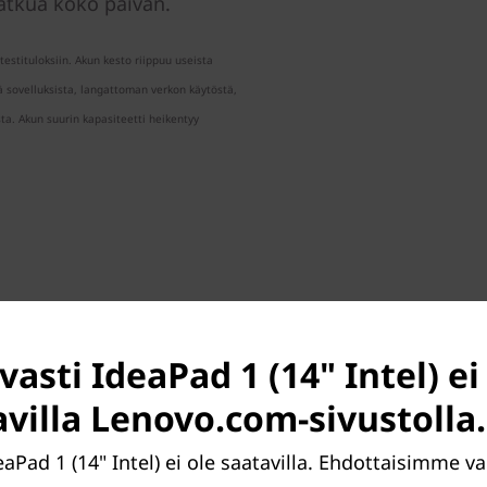
jatkua koko päivän.
-testituloksiin. Akun kesto riippuu useista
ä sovelluksista, langattoman verkon käytöstä,
ta. Akun suurin kapasiteetti heikentyy
vasti IdeaPad 1 (14" Intel) ei
avilla Lenovo.com-sivustolla.
®
®
opa Intel
Pentium
-
 ansiosta se tarjoaa
eaPad 1 (14" Intel) ei ole saatavilla. Ehdottaisimme v
tää useaa ohjelmaa