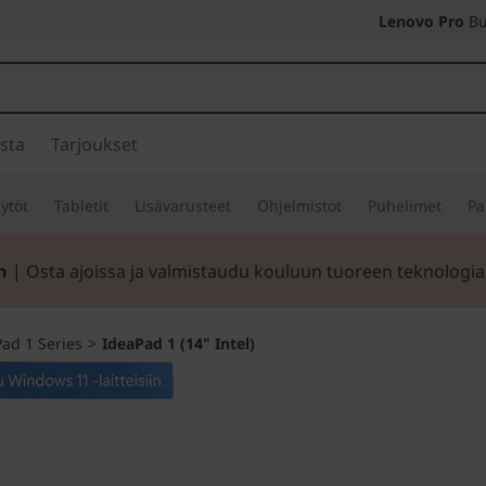
Lenovo Pro
Bu
sta
Tarjoukset
ytöt
Tabletit
Lisävarusteet
Ohjelmistot
Puhelimet
Pa
n
| Osta ajoissa ja valmistaudu kouluun tuoreen teknologia
ad 1 Series
>
IdeaPad 1 (14" Intel)
Kumppanisi jokap