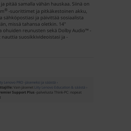
i ja pitää samalla vähän hauskaa. Siinä on
®
um
-suorittimet ja pitkäkestoinen akku,
 sähköpostiasi ja päivittää sosiaalista
än, missä tahansa oletkin. 14"
ja ohuiden reunusten sekä Dolby Audio™ -
 nauttia suosikkivideoistasi ja -
ity Lenovo PRO -jäseneksi ja säästä ›
ttajille:
Vain jäsenet
Liity Lenovo Education & säästä ›
remier Support Plus
-palvelusta Think-PC: nopeat
t