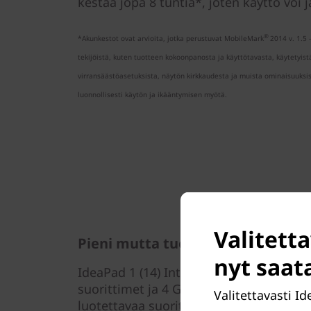
kestää jopa 8 tuntia*, joten käyttö voi 
®
*Akunkestot ovat arvioita, jotka perustuvat MobileMark
2014 v. 1.5 
tekijöistä, kuten tuotteen kokoonpanosta ja käyttötavasta, käytetyist
virransäästöasetuksista, näytön kirkkaudesta ja muista ominaisuuksis
luonnollisesti käytön ja ikääntymisen myötä.
Valitetta
Pieni mutta tuottava
nyt saat
IdeaPad 1 (14) Intel -kannettavassa on j
suorittimet ja 4 Gt:n RAM-muisti, minkä
Valitettavasti Id
luotettavaa suorituskykyä ja voit käyt