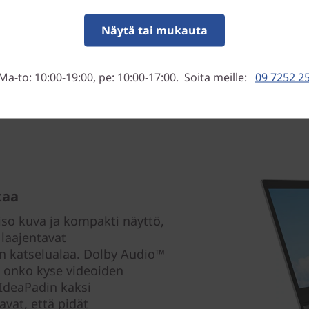
n ja ystävien kanssa. Nauti
ituskykyä, mikä onkin
Näytä tai mukauta
tetuilta tietokoneilta.
Ma-to: 10:00-19:00, pe: 10:00-17:00. Soita meille:
09 7252 2
taa
iso kuva ja kompakti näyttö,
 laajentavat
ön katselualaa. Dolby Audio™
, onko kyse videoiden
 IdeaPadin kaksi
vat, että pidät