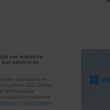
ittää sen maksutta
 kun päivitys on
tellään: päivitysten on
kua vuoteen 2022. Tarkka
räät ominaisuudet
tso lisätietoja osoitteesta
ndows-11-specifications.