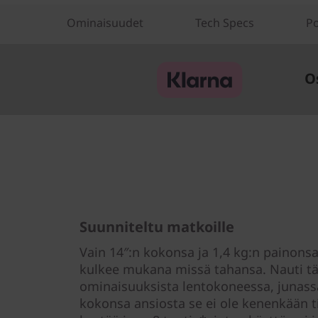
Ominaisuudet
Tech Specs
Po
O
Suunniteltu matkoille
Vain 14″:n kokonsa ja 1,4 kg:n painonsa
kulkee mukana missä tahansa. Nauti 
ominaisuuksista lentokoneessa, junassa
kokonsa ansiosta se ei ole kenenkään tie