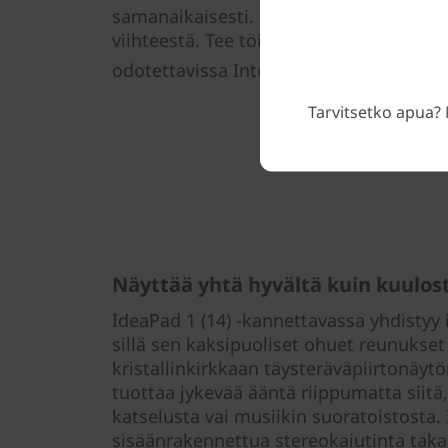
samanaikaisesti. Ole yhteydessä perhee
viihteestä. Tee töitä. Luotettavaa suor
®
odotettavissa Intel
-suorittimilla varus
Tarvitsetko apua? 
Näyttää yhtä hyvältä kuin kuulos
IdeaPad 1 (14) -kannettavassa yhdistyy 
sillä sen kaksipuoliset ohuet reunukset
kristallinkirkkaan täysteräväpiirtonäyt
tuottaa jykevää ääntä riippumatta siitä
katselusta vai musiikin suoratoistosta.
sisäänrakennettua stereokaiutinta takaa