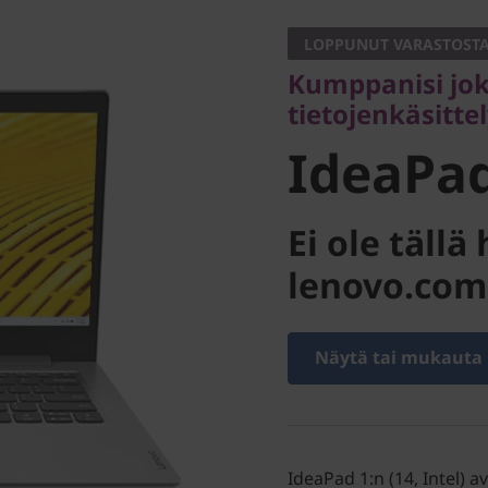
tietojenkäsittelyy
LOPPUNUT VARASTOST
IdeaPad 1
Kumppanisi jo
tietojenkäsitte
IdeaPad 
Ei ole täll
lenovo.com
Näytä tai mukauta
IdeaPad 1:n (14, Intel) av