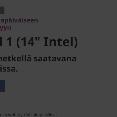
n
A
 (14" Intel)
kapäiväiseen
lyyn
1 (14" Intel)
ä hetkellä saatavana
issa.
ulla voit täyttää jokapäiväiset