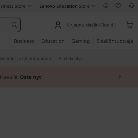
siness Store
Lenovo Education
Store
Kirjaudu sisään / luo tili
Business
Education
Gaming
Sisällöntuottaja
lvelimet ja tallentaminen
AI (Tekoäly)
n avulla.
Osta nyt
.
äiväiseen