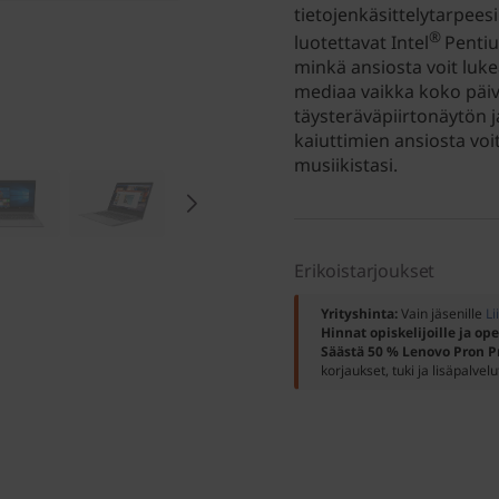
tietojenkäsittelytarpees
®
luotettavat Intel
Penti
minkä ansiosta voit lukea
mediaa vaikka koko päiv
täysteräväpiirtonäytön 
kaiuttimien ansiosta voit
musiikistasi.
Erikoistarjoukset
Yrityshinta:
Vain jäsenille
Li
Hinnat opiskelijoille ja ope
Säästä 50 % Lenovo Pron P
korjaukset, tuki ja lisäpalvelu