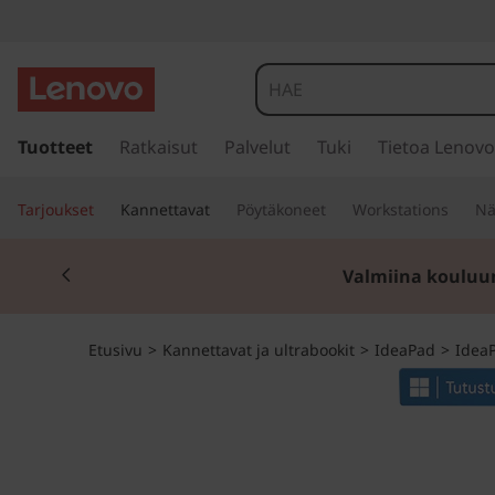
I
d
e
s
i
Tuotteet
Ratkaisut
Palvelut
Tuki
Tietoa Lenovo
a
i
r
P
Tarjoukset
Kannettavat
Pöytäkoneet
Workstations
Nä
r
y
a
Currently displaying item 1 of 2
p
Valmiina kouluu
ä
d
ä
s
1
Etusivu
>
Kannettavat ja ultrabookit
>
IdeaPad
>
IdeaP
i
s
(
ä
l
1
t
ö