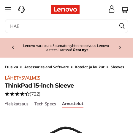
siirry pääsisältöön
Currently displaying item 2 of 3
Lenovo-varaosat: Saumaton yhteensopivuus Lenovo-
laitteesi kanssa!
Osta nyt
Etusivu
>
Accessories and Software
>
Kotelot ja laukut
>
Sleeves
LÄHETYSVALMIS
ThinkPad 15-inch Sleeve
(722)
Arvostelut
Yleiskatsaus
Tech Specs