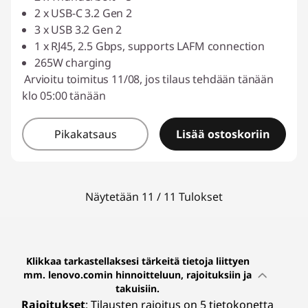
2 x USB-C 3.2 Gen 2
3 x USB 3.2 Gen 2
1 x RJ45, 2.5 Gbps, supports LAFM connection
265W charging
Arvioitu toimitus 11/08, jos tilaus tehdään tänään
klo 05:00 tänään
Pikakatsaus
Lisää ostoskoriin
Näytetään 11 / 11 Tulokset
Klikkaa tarkastellaksesi tärkeitä tietoja liittyen
mm. lenovo.comin hinnoitteluun, rajoituksiin ja
takuisiin.
Rajoitukset
: Tilausten rajoitus on 5 tietokonetta