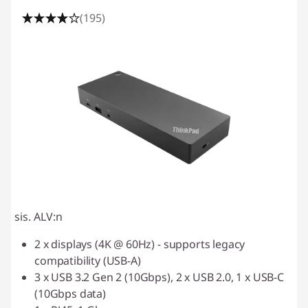
(195)
sis. ALV:n
2 x displays (4K @ 60Hz) - supports legacy
compatibility (USB-A)
3 x USB 3.2 Gen 2 (10Gbps), 2 x USB 2.0, 1 x USB-C
(10Gbps data)