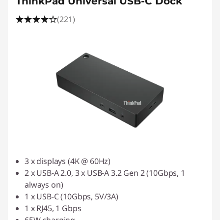
ThinkPad Universal USB-C Dock
(221)
3 x displays (4K @ 60Hz)
2 x USB-A 2.0, 3 x USB-A 3.2 Gen 2 (10Gbps, 1
always on)
1 x USB-C (10Gbps, 5V/3A)
1 x RJ45, 1 Gbps