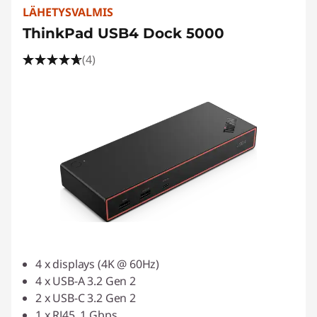
LÄHETYSVALMIS
ThinkPad USB4 Dock 5000
(4)
4 x displays (4K @ 60Hz)
4 x USB-A 3.2 Gen 2
2 x USB-C 3.2 Gen 2
1 x RJ45, 1 Gbps