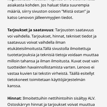
asiakasta kohden. Jos haluat tilata suurempia
määriä, siirry sivuston osioon ”Mistä ostan” ja
katso Lenovon jälleenmyyjien tiedot.
Tarjoukset ja saatavuus
: Tarjousten saatavuus
voi vaihdella. Tarjoukset, hinnat, tekniset tiedot ja
saatavuus voivat vaihdella ilman
etukäteisilmoitusta.Tällä sivustolla ilmoitettuja
tuotetarjouksia ja teknisiä tietoja voidaan muuttaa
milloin tahansa ja ilman ilmoitusta. Kuvat ovat vain
tuotteiden havainnollistamista varten. Lenovo ei
vastaa kuvien tai tekstin virheistä. Täällä esitellyt
tietokoneet toimitetaan käyttöjärjestelmän
kanssa.
Hinnat
: Ilmoitettuihin nettihintoihin sisältyy ALV.
Ostoskärryn hinnat ja tarjoukset voivat muuttua