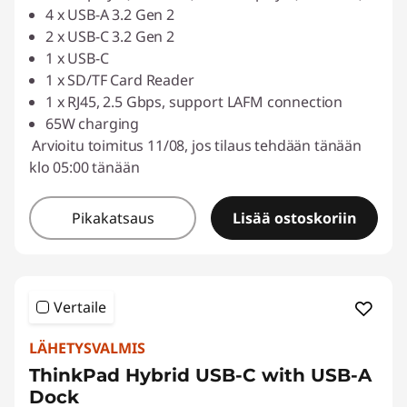
4 x USB-A 3.2 Gen 2
2 x USB-C 3.2 Gen 2
1 x USB-C
1 x SD/TF Card Reader
1 x RJ45, 2.5 Gbps, support LAFM connection
65W charging
Arvioitu toimitus 11/08, jos tilaus tehdään tänään
klo 05:00 tänään
Pikakatsaus
Lisää ostoskoriin
Vertaile
LÄHETYSVALMIS
ThinkPad Hybrid USB-C with USB-A
Dock