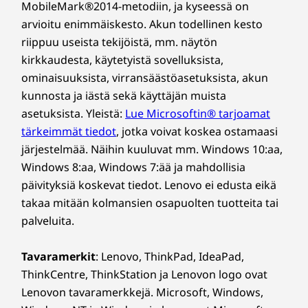
MobileMark®2014-metodiin, ja kyseessä on
arvioitu enimmäiskesto. Akun todellinen kesto
riippuu useista tekijöistä, mm. näytön
kirkkaudesta, käytetyistä sovelluksista,
ominaisuuksista, virransäästöasetuksista, akun
kunnosta ja iästä sekä käyttäjän muista
asetuksista. Yleistä:
Lue Microsoftin® tarjoamat
tärkeimmät tiedot
, jotka voivat koskea ostamaasi
järjestelmää. Näihin kuuluvat mm. Windows 10:aa,
Windows 8:aa, Windows 7:ää ja mahdollisia
päivityksiä koskevat tiedot. Lenovo ei edusta eikä
takaa mitään kolmansien osapuolten tuotteita tai
palveluita.
Tavaramerkit
: Lenovo, ThinkPad, IdeaPad,
ThinkCentre, ThinkStation ja Lenovon logo ovat
Lenovon tavaramerkkejä. Microsoft, Windows,