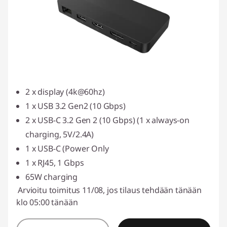
2 x display (4k@60hz)
1 x USB 3.2 Gen2 (10 Gbps)
2 x USB-C 3.2 Gen 2 (10 Gbps) (1 x always-on
charging, 5V/2.4A)
1 x USB-C (Power Only
1 x RJ45, 1 Gbps
65W charging
Arvioitu toimitus 11/08, jos tilaus tehdään tänään
klo 05:00 tänään