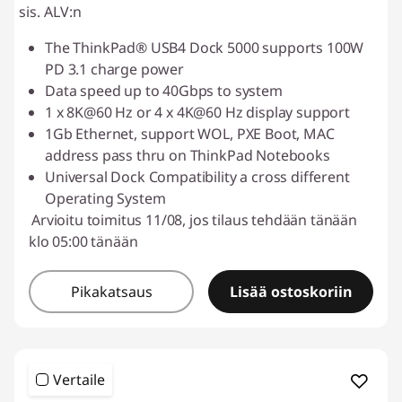
sis. ALV:n
The ThinkPad® USB4 Dock 5000 supports 100W
PD 3.1 charge power
Data speed up to 40Gbps to system
1 x 8K@60 Hz or 4 x 4K@60 Hz display support
1Gb Ethernet, support WOL, PXE Boot, MAC
address pass thru on ThinkPad Notebooks
Universal Dock Compatibility a cross different
Operating System
Arvioitu toimitus 11/08, jos tilaus tehdään tänään
klo 05:00 tänään
Pikakatsaus
Lisää ostoskoriin
Vertaile