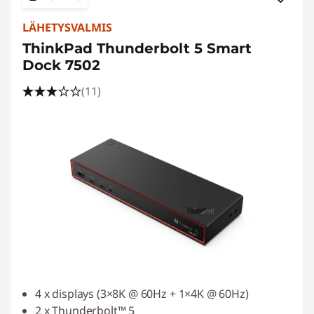
LÄHETYSVALMIS
ThinkPad Thunderbolt 5 Smart
Dock 7502
(11)
4 x displays (3×8K @ 60Hz + 1×4K @ 60Hz)
2 x Thunderbolt™ 5