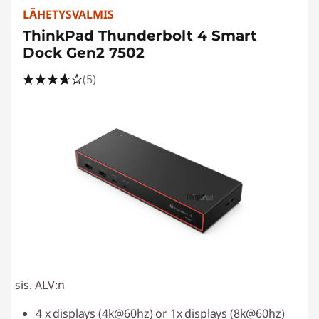
LÄHETYSVALMIS
ThinkPad Thunderbolt 4 Smart
Dock Gen2 7502
(5)
sis. ALV:n
4 x displays (4k@60hz) or 1x displays (8k@60hz)