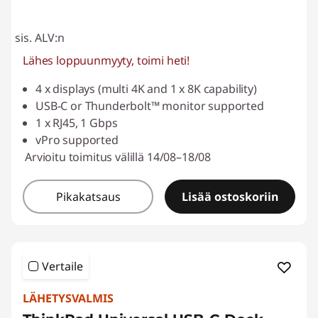
sis. ALV:n
Lähes loppuunmyyty, toimi heti!
4 x displays (multi 4K and 1 x 8K capability)
USB-C or Thunderbolt™ monitor supported
1 x RJ45, 1 Gbps
vPro supported
Arvioitu toimitus välillä 14/08–18/08
Pikakatsaus
Lisää ostoskoriin
Vertaile
LÄHETYSVALMIS