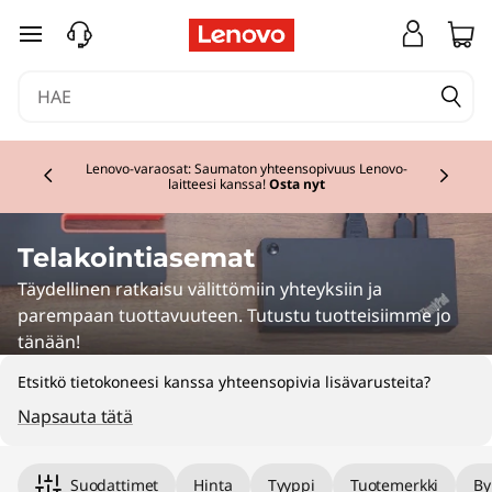
siirry pääsisältöön
Currently displaying item 2 of 3
Lenovo-varaosat: Saumaton yhteensopivuus Lenovo-
laitteesi kanssa!
Osta nyt
Telakointiasemat
Täydellinen ratkaisu välittömiin yhteyksiin ja
parempaan tuottavuuteen. Tutustu tuotteisiimme jo
tänään!
Etsitkö tietokoneesi kanssa yhteensopivia lisävarusteita?
Napsauta tätä
Suodattimet
Hinta
Tyyppi
Tuotemerkki
By