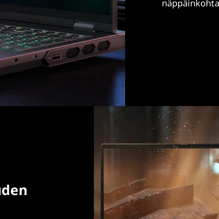
näppäinkohtai
uden