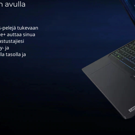
 avulla
s-pelejä tukevaan
e+ auttaa sinua
stustajiesi
y- ja
la tasolla ja