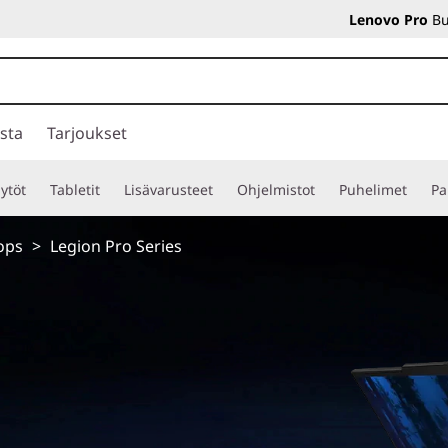
Lenovo Pro
Bu
sta
Tarjoukset
ytöt
Tabletit
Lisävarusteet
Ohjelmistot
Puhelimet
Pa
ops
>
Legion Pro Series