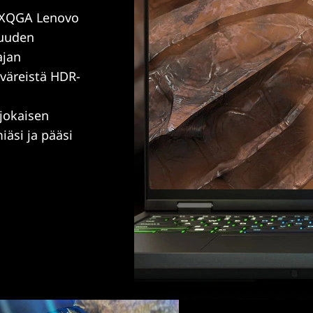
 WXQGA Lenovo
suuden
ajan
 väreistä HDR-
jokaisen
iäsi ja pääsi