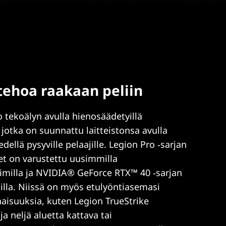
tehoa raakaan peliin
o tekoälyn avulla hienosäädetyillä
 jotka on suunnattu laitteistonsa avulla
 edellä pysyville pelaajille. Legion Pro ‑sarjan
et on varustettu uusimmilla
timilla ja NVIDIA® GeForce RTX™ 40 ‑sarjan
lla. Niissä on myös etulyöntiasemasi
aisuuksia, kuten Legion TrueStrike
a neljä aluetta kattava tai