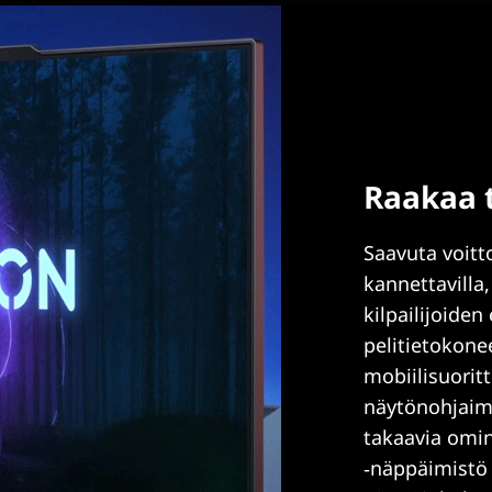
Raakaa 
Saavuta voitt
kannettavilla,
kilpailijoiden
pelitietokone
mobiilisuorit
näytönohjaimi
takaavia omin
‑näppäimistö j