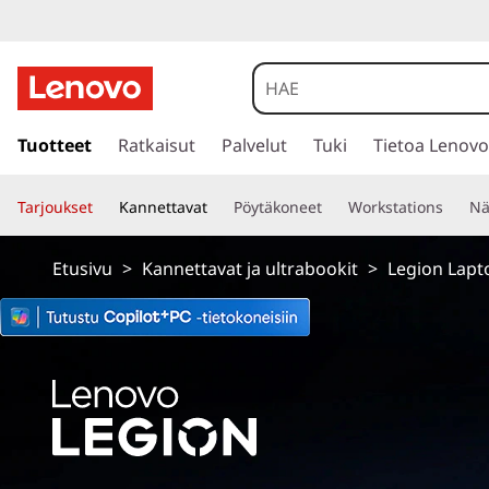
L
e
n
s
i
Tuotteet
Ratkaisut
Palvelut
Tuki
Tietoa Lenovo
o
i
r
v
Tarjoukset
Kannettavat
Pöytäkoneet
Workstations
Nä
r
y
o
p
Etusivu
>
Kannettavat ja ultrabookit
>
Legion Lapt
ä
L
ä
s
e
i
s
g
ä
l
i
t
ö