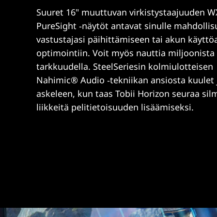
Suuret 16" muuttuvan virkistystaajuuden
PureSight ‑näytöt antavat sinulle mahdolli
vastustajasi päihittämiseen tai akun käyttö
optimointiin. Voit myös nauttia miljoonista
tarkkuudella. SteelSeriesin kolmiulotteisen
Nahimic® Audio ‑tekniikan ansiosta kuulet 
askeleen, kun taas Tobii Horizon seuraa silm
liikkeitä pelitietoisuuden lisäämiseksi.