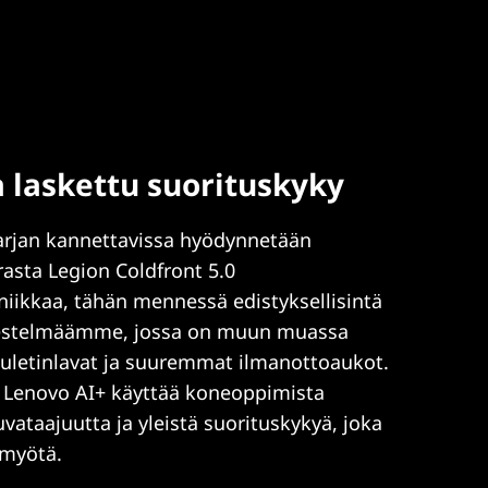
 laskettu suorituskyky
arjan kannettavissa hyödynnetään
asta Legion Coldfront 5.0
niikkaa, tähän mennessä edistyksellisintä
jestelmäämme, jossa on muun muassa
letinlavat ja suuremmat ilmanottoaukot.
i Lenovo AI+ käyttää koneoppimista
vataajuutta ja yleistä suorituskykyä, joka
 myötä.