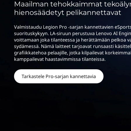
o
Maailman tehokkaimmat tekoälyn
ö
n
n
hienosäädetyt pelikannettavat
P
Valmistaudu Legion Pro ‑sarjan kannettavien eSport
suorituskykyyn. LA-siruun perustuva Lenovo AI Engin
r
voittamaan joka tilanteessa ja herättämään pelkoa va
sydämessä. Nämä laitteet tarjoavat runsaasti käsittel
o
grafiikkatehoa pelaajille, jotka kilpailevat korkeimmal
kamppailevat haastavimmissa tilanteissa.
-
P
Tarkastele Pro-sarjan kannettavia
e
l
i
k