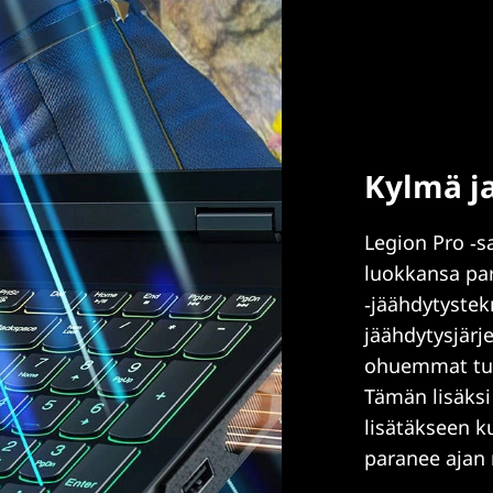
Kylmä ja
Legion Pro ‑s
luokkansa par
‑jäähdytystek
jäähdytysjär
ohuemmat tuu
Tämän lisäks
lisätäkseen ku
paranee ajan