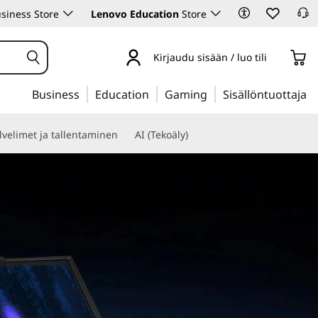
siness Store
Lenovo Education
Store
Kirjaudu sisään / luo tili
Business
Education
Gaming
Sisällöntuottaja
lvelimet ja tallentaminen
AI (Tekoäly)