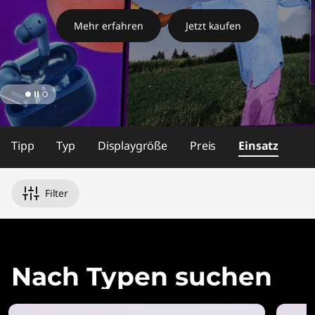
d
r
Mehr erfahren
Jetzt kaufen
o
i
d
page hero 1/2 Eigne dir neue Fähigkeiten an und pflege d
Tipp
Typ
Displaygröße
Preis
Einsatz
-
u
Filter
n
d
W
Nach Typen suchen
i