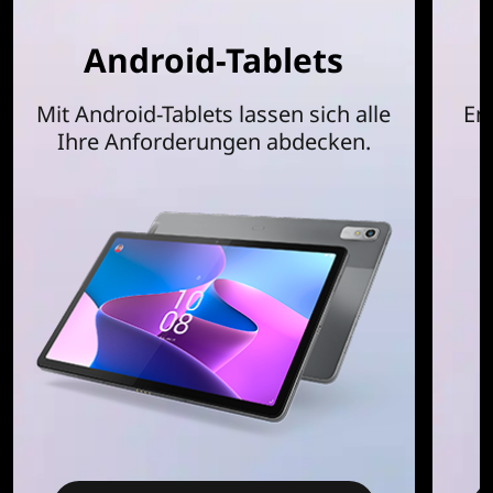
n
Android-Tablets
d
Mit Android-Tablets lassen sich alle
En
o
Ihre Anforderungen abdecken.
w
s
-
2
-
i
n