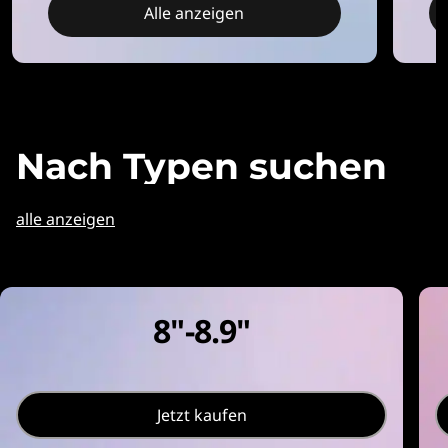
-
Alle anzeigen
1
-
T
Nach Typen suchen
a
b
alle anzeigen
l
e
8"-8.9"
t
-
Jetzt kaufen
P