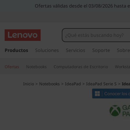
I
Ofertas válidas desde el 03/08/2026 hasta 
d
e
a
I
r
Productos
Soluciones
Servicios
Soporte
Sobre
P
a
l
a
Ofertas
Notebooks
Computadoras de Escritorio
Worksta
c
o
d
n
Inicio
>
Notebooks
>
IdeaPad
>
IdeaPad Serie S
>
Ide
t
S
e
n
l
i
d
i
o
p