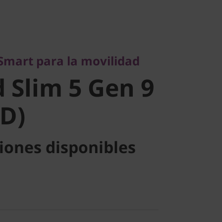
rt para la movilidad
Slim 5 Gen
Smart para la movilidad
MD)
 Slim 5 Gen 9
D)
iones disponibles