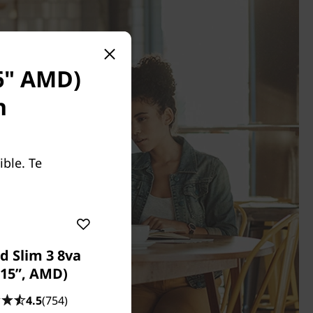
16" AMD)
n
ble. Te
d Slim 3 8va
(15”, AMD)
4.5
(754)