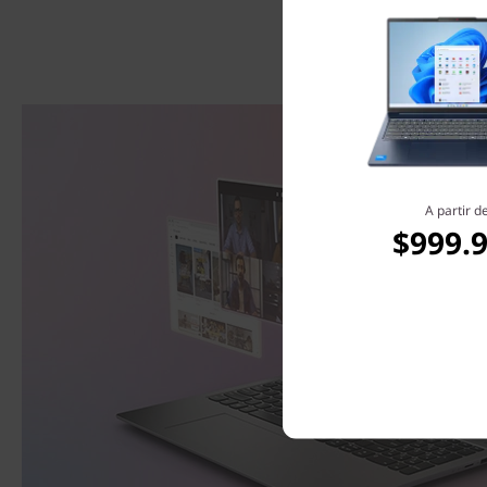
A partir d
$999.