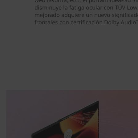
web favorita, etc., el portátil IdeaPad S
disminuye la fatiga ocular con TÜV Low
mejorado adquiere un nuevo significado
frontales con certificación Dolby Audio