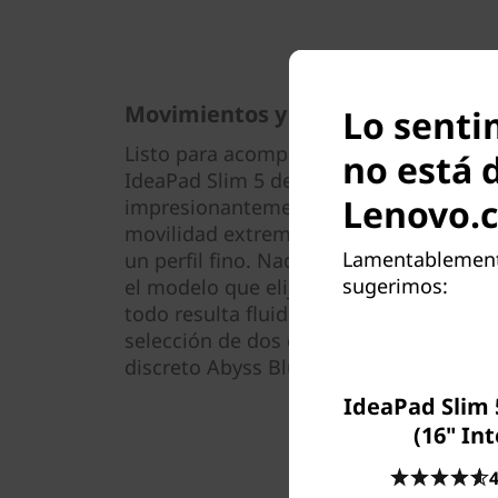
Movimientos y declaraciones
Lo senti
Listo para acompañarte en tu camino hac
no está 
IdeaPad Slim 5 de 9.ª generación [40,64
Lenovo.
impresionantemente fino y ligero, se h
movilidad extrema. Tan solo pesa 1,89 k
Lamentablemente
un perfil fino. Nada te impedirá realiz
sugerimos:
el modelo que elijas. Además, gracias
todo resulta fluido y rápido. Muestra tu
selección de dos colores estelares: el e
discreto Abyss Blue.
IdeaPad Slim 
(16" Int
4