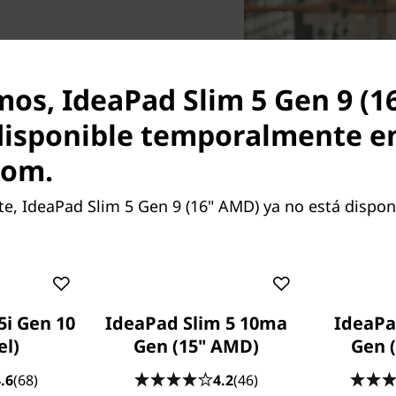
mos, IdeaPad Slim 5 Gen 9 (
ia la cima, el portátil
disponible temporalmente e
 cm (16"), AMD],
com.
a diseñado para brindar
g y se caracteriza por tener
, IdeaPad Slim 5 Gen 9 (16" AMD) ya no está disponi
ar movimientos, sea cual sea
 a su máximo rendimiento,
 estilo único con una
legante Cloud Grey y el
5i Gen 10
IdeaPad Slim 5 10ma
IdeaPa
el)
Gen (15" AMD)
Gen 
.6
(68)
4.2
(46)