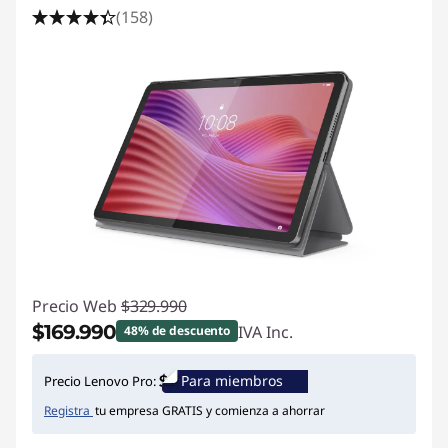
(158)
Precio Web
$329.990
$169.990
IVA Inc.
48% de descuento
Ahorros instantáneos :
-$160.000
Para miembros
Precio Lenovo Pro:
Registra
tu empresa GRATIS y comienza a ahorrar