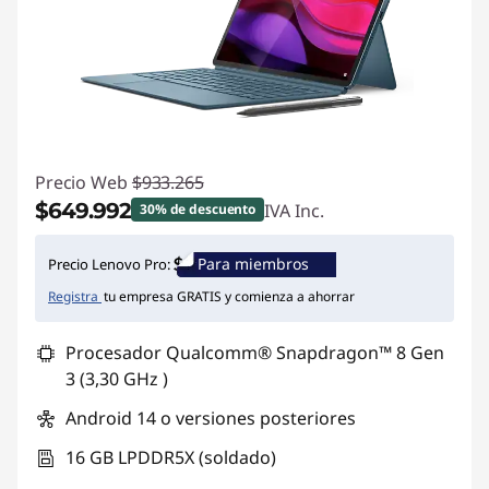
Precio Web
$933.265
$649.992
IVA Inc.
30% de descuento
Ahorros instantáneos :
-$283.273
Para miembros
Precio Lenovo Pro:
Registra
tu empresa GRATIS y comienza a ahorrar
Procesador Qualcomm® Snapdragon™ 8 Gen
3 (3,30 GHz )
Android 14 o versiones posteriores
16 GB LPDDR5X (soldado)