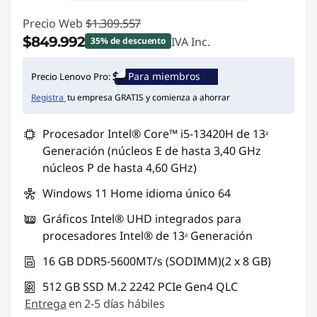
Precio Web
$1.309.557
$849.992
IVA Inc.
35% de descuento
Ahorros instantáneos :
-$459.565
Para miembros
Precio Lenovo Pro:
Registra
tu empresa GRATIS y comienza a ahorrar
Procesador Intel® Core™ i5-13420H de 13ᵃ
Generación (núcleos E de hasta 3,40 GHz
núcleos P de hasta 4,60 GHz)
Windows 11 Home idioma único 64
Gráficos Intel® UHD integrados para
procesadores Intel® de 13ᵃ Generación
16 GB DDR5-5600MT/s (SODIMM)(2 x 8 GB)
512 GB SSD M.2 2242 PCIe Gen4 QLC
Entrega
en 2-5 días hábiles