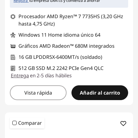
Registra
tu empresa GRATIS y comienza a ahorrar
Procesador AMD Ryzen™ 7 7735HS (3,20 GHz
hasta 4,75 GHz)
Windows 11 Home idioma único 64
Gráficos AMD Radeon™ 680M integrados
16 GB LPDDR5X-6400MT/s (soldado)
512 GB SSD M.2 2242 PCIe Gen4 QLC
Entrega
en 2-5 días hábiles
Vista rápida
Añadir al carrito
Comparar