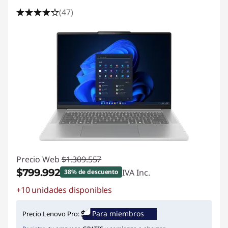
(47)
Precio Web
$1.309.557
$799.992
IVA Inc.
38% de descuento
+10 unidades disponibles
Ahorros instantáneos :
-$509.565
Para miembros
Precio Lenovo Pro: