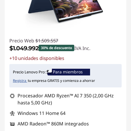
Precio Web
$1.509.557
$1.049.992
IVA Inc.
30% de descuento
+10 unidades disponibles
Ahorros instantáneos :
-$459.565
Para miembros
Precio Lenovo Pro:
Registra
tu empresa GRATIS y comienza a ahorrar
Procesador AMD Ryzen™ AI 7 350 (2,00 GHz
hasta 5,00 GHz)
Windows 11 Home 64
AMD Radeon™ 860M integrados