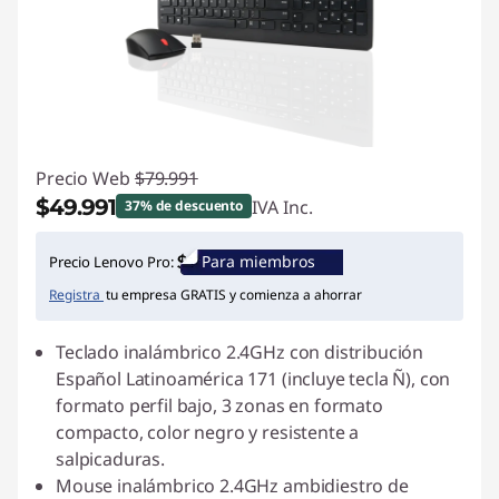
Precio Web
$79.991
$49.991
IVA Inc.
37% de descuento
Ahorros instantáneos :
-$30.000
Para miembros
Precio Lenovo Pro:
Registra
tu empresa GRATIS y comienza a ahorrar
Teclado inalámbrico 2.4GHz con distribución
Español Latinoamérica 171 (incluye tecla Ñ), con
formato perfil bajo, 3 zonas en formato
compacto, color negro y resistente a
salpicaduras.
Mouse inalámbrico 2.4GHz ambidiestro de