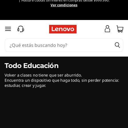
| Hasta 6 cuotas sin interés en compras desde $999.990.
O
Ver condiciones
f
e
Ir al contenido principal
r
t
a
Todo Educación
Volver a clases no tiene que ser aburrido.
s
Encuentra un dispositivo que haga todo, sin perder potencia:
estudiar, crear y jugar.
N
o
t