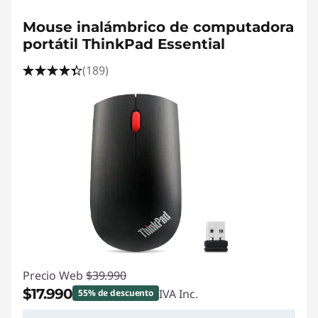
<b>
<b>
Mouse inalámbrico de computadora
portátil ThinkPad Essential
(189)
Precio Web
$39.990
$17.990
IVA Inc.
55% de descuento