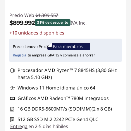
Precio Web
$1.309.557
$899.992
IVA Inc.
31% de descuento
+10 unidades disponibles
Ahorros instantáneos :
-$409.565
Para miembros
Precio Lenovo Pro:
Registra
tu empresa GRATIS y comienza a ahorrar
Procesador AMD Ryzen™ 7 8845HS (3,80 GHz
hasta 5,10 GHz)
Windows 11 Home idioma único 64
Gráficos AMD Radeon™ 780M integrados
16 GB DDR5-5600MT/s (SODIMM)(2 x 8 GB)
512 GB SSD M.2 2242 PCIe Gen4 QLC
Entrega
en 2-5 días hábiles