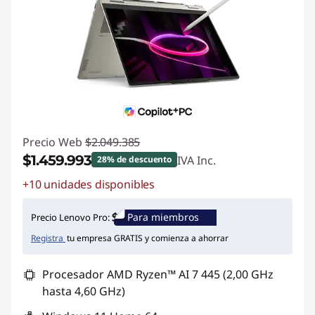
Precio Web
$2.049.385
$1.459.993
IVA Inc.
28% de descuento
+10 unidades disponibles
Ahorros instantáneos :
-$589.392
Para miembros
Precio Lenovo Pro:
Registra
tu empresa GRATIS y comienza a ahorrar
Procesador AMD Ryzen™ AI 7 445 (2,00 GHz
hasta 4,60 GHz)