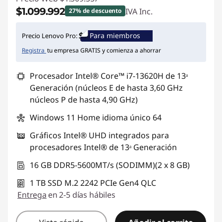
$1.099.992
IVA Inc.
27% de descuento
Ahorros instantáneos :
-$409.565
Para miembros
Precio Lenovo Pro:
Registra
tu empresa GRATIS y comienza a ahorrar
Procesador Intel® Core™ i7-13620H de 13ᵃ
Generación (núcleos E de hasta 3,60 GHz
núcleos P de hasta 4,90 GHz)
Windows 11 Home idioma único 64
Gráficos Intel® UHD integrados para
procesadores Intel® de 13ᵃ Generación
16 GB DDR5-5600MT/s (SODIMM)(2 x 8 GB)
1 TB SSD M.2 2242 PCIe Gen4 QLC
Entrega
en 2-5 días hábiles