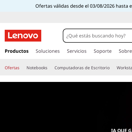
C
Ofertas válidas desde el 03/08/2026 hasta 
e
n
t
I
r
Productos
Soluciones
Servicios
Soporte
Sobre
r
a
l
o
Ofertas
Notebooks
Computadoras de Escritorio
Worksta
c
o
d
n
t
e
e
n
d
i
d
a
o
p
IA QUE 