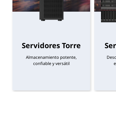
e
s
p
a
Servidores Torre
Ser
r
Almacenamiento potente,
Desc
a
confiable y versátil
e
e
m
p
r