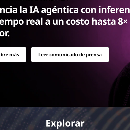
ncia la IA agéntica con inferen
iempo real a un costo hasta 8×
r.
ubre más
Leer comunicado de prensa
mpo real a un costo hasta 8× menor.
Explorar