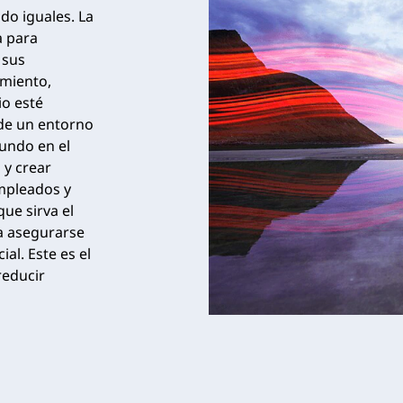
do iguales. La
a para
 sus
imiento,
io esté
 de un entorno
undo en el
 y crear
mpleados y
ue sirva el
a asegurarse
al. Este es el
reducir