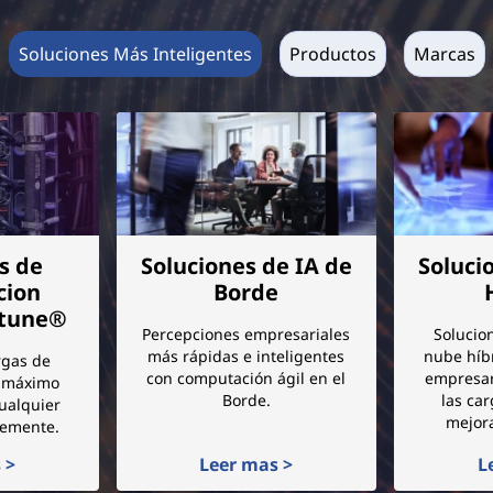
Soluciones Más Inteligentes
Productos
Marcas
s de
Soluciones de IA de
Soluci
cion
Borde
ptune®
Percepciones empresariales
Solucio
más rápidas e inteligentes
nube híb
rgas de
con computación ágil en el
empresar
e máximo
Borde.
las car
ualquier
mejora
lemente.
 >
Leer mas >
L