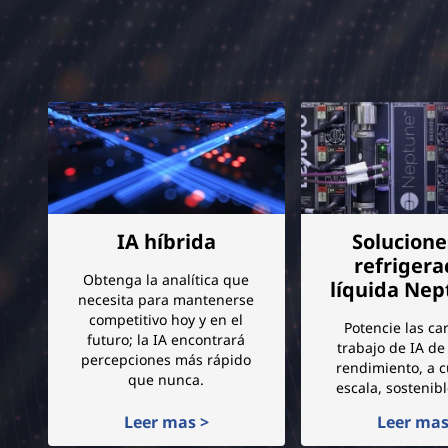
:
s
o
l
u
c
IA híbrida
Solucione
refrigera
i
Obtenga la analítica que
líquida Ne
necesita para mantenerse
o
competitivo hoy y en el
Potencie las ca
futuro; la IA encontrará
trabajo de IA d
percepciones más rápido
n
rendimiento, a c
que nunca.
escala, sostenib
e
Leer mas >
Leer mas