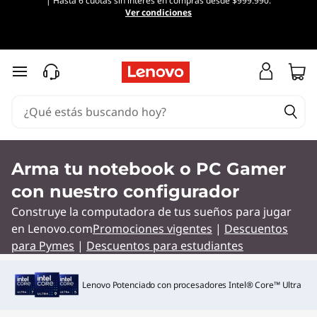
| Hasta 6 cuotas sin interés en compras desde $999.990.
P
Ver condiciones
e
r
Ir al contenido principal
s
o
n
Arma tu notebook o PC Gamer
con nuestro configurador
a
Construye la computadora de tus sueños para jugar
l
en Lenovo.com
Promociones vigentes
|
Descuentos
para Pymes
|
Descuentos para estudiantes
i
z
Lenovo Potenciado con procesadores Intel® Core™ Ultra