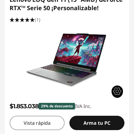
RTX™ Serie 50 ¡Personalizable!
(1)
$1.853.038
IVA Inc.
29% de descuento
Vista rápida
Arma tu PC