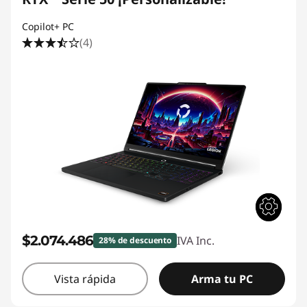
Copilot+ PC
(4)
$2.074.486
IVA Inc.
28% de descuento
Vista rápida
Arma tu PC