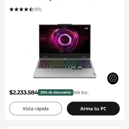
(89)
$2.233.584
IVA Inc.
20% de descuento
Vista rápida
Arma tu PC