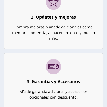
o
n
2. Updates y mejoras
n
Compra mejoras o añade adicionales como
memoria, potencia, almacenamiento y mucho
o
más.
s
o
t
r
3. Garantías y Accesorios
o
Añade garantía adicional y accesorios
s
opcionales con descuento.