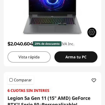
$2.040.604
IVA Inc.
29% de descuento
Vista rápida
Arma tu PC
Comparar
6 CUOTAS SIN INTERES
Legion 5a Gen 11 (15" AMD) GeForce
RTX™ Serie 50 ¡Personalizable!