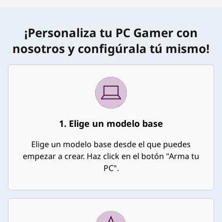
a
t
¡Personaliza tu PC Gamer con
u
nosotros y configúrala tú mismo!
P
C
G
1. Elige un modelo base
a
Elige un modelo base desde el que puedes
m
empezar a crear. Haz click en el botón "Arma tu
e
PC".
r
c