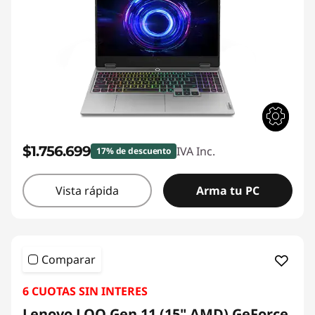
$1.756.699
IVA Inc.
17% de descuento
Vista rápida
Arma tu PC
Comparar
6 CUOTAS SIN INTERES
Lenovo LOQ Gen 11 (15" AMD) GeForce