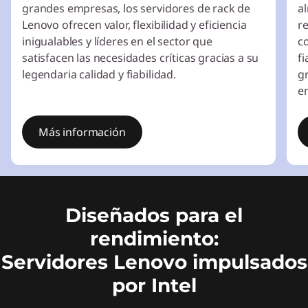
grandes empresas, los servidores de rack de
a
Lenovo ofrecen valor, flexibilidad y eficiencia
r
inigualables y líderes en el sector que
c
satisfacen las necesidades críticas gracias a su
f
legendaria calidad y fiabilidad.
g
e
Más información
I
t
e
Diseñados para el
m
1
rendimiento:
o
Servidores Lenovo impulsados
f
3
por Intel