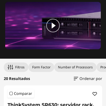
Filtros
Form Factor
Number of Processors
Pro
20 Resultados
Ordenar por
Comparar
ThinkSystem SR630: servidor rack,