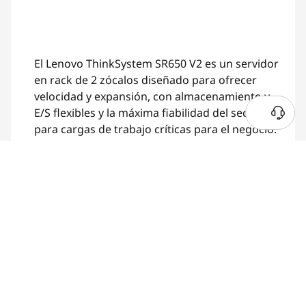
El Lenovo ThinkSystem SR650 V2 es un servidor
en rack de 2 zócalos diseñado para ofrecer
velocidad y expansión, con almacenamiento y
E/S flexibles y la máxima fiabilidad del sector
para cargas de trabajo críticas para el negocio.
Comprar
Mostrando 2 de 20 Resultados
* Intel, the Intel logo, the Intel Inside logo and Xeon are
trademarks of Intel Corporation or its subsidiaries.