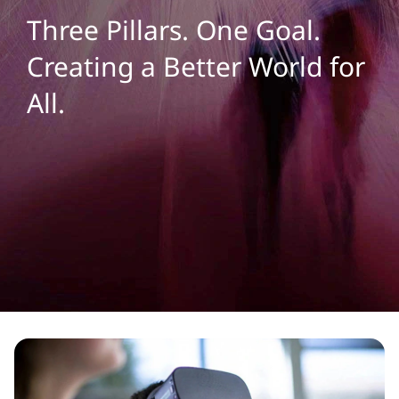
a
Three Pillars. One Goal.
n
Creating a Better World for
y
All.
H
o
m
e