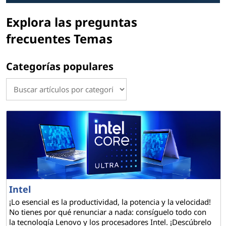
n
t
Explora las preguntas
frecuentes Temas
a
s
Categorías populares
F
r
e
c
u
Intel
e
¡Lo esencial es la productividad, la potencia y la velocidad!
No tienes por qué renunciar a nada: consíguelo todo con
n
la tecnología Lenovo y los procesadores Intel. ¡Descúbrelo