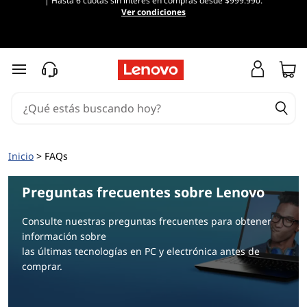
| Hasta 6 cuotas sin interés en compras desde $999.990.
F
Ver condiciones
A
Q
Ir al contenido principal
s
|
P
Inicio
> FAQs
r
Preguntas frecuentes sobre Lenovo
e
Consulte nuestras preguntas frecuentes para obtener
información sobre
g
las últimas tecnologías en PC y electrónica antes de
comprar.
u