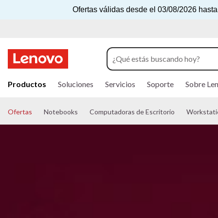
C
Ofertas válidas desde el 03/08/2026 hasta
o
m
i
I
e
r
Productos
Soluciones
Servicios
Soporte
Sobre Le
a
n
l
c
Ofertas
Notebooks
Computadoras de Escritorio
Workstati
z
o
n
a
t
e
t
n
i
u
d
o
m
p
r
e
i
n