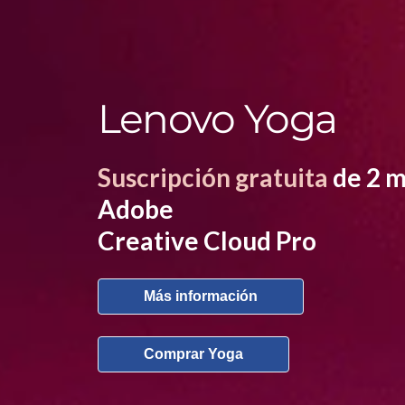
a
Lenovo Yoga
Suscripción gratuita
de 2 m
Adobe
Creative Cloud Pro
Más información
Comprar Yoga