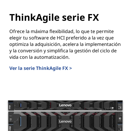
a
r
ThinkAgile serie FX
e
Ofrece la máxima flexibilidad, lo que te permite
elegir tu software de HCI preferido a la vez que
d
optimiza la adquisición, acelera la implementación
e
y la conversión y simplifica la gestión del ciclo de
vida con la automatización.
c
Ver la serie ThinkAgile FX >
ThinkAgile serie FX
e
n
t
r
o