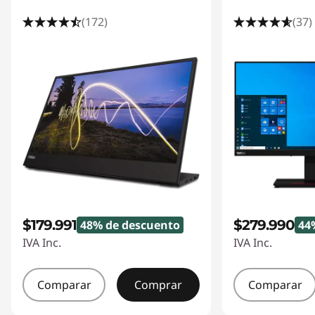
(172)
(37)
$179.991
$279.990
48% de descuento
44
IVA Inc.
IVA Inc.
Comparar
Comprar
Comparar