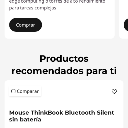
edge computing o torres de alto rendimiento
para tareas complejas
Comprar
I
t
e
Productos
m
1
recomendados para ti
o
f
4
Comparar
<b>
<b>
Mouse ThinkBook Bluetooth Silent
sin batería