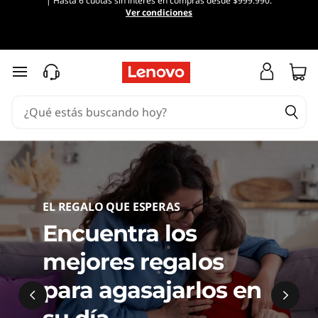
| Hasta 6 cuotas sin interés en compras desde $999.990.
A
Ver condiciones
c
c
Ir al contenido principal
e
s
o
r
EL REGALO QUE ESPERAS
i
Encuentra los
o
mejores regalos
s
para agasajarlos en