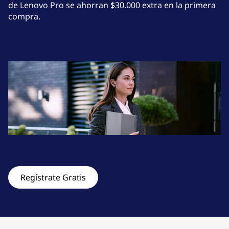
s
de Lenovo Pro se ahorran $30.000 extra en la primera
compra.
y
T
a
b
l
e
t
s
Regístrate Gratis