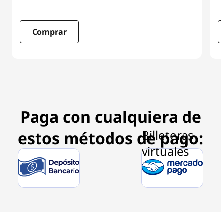
Comprar
I
t
e
m
1
Paga con cualquiera de
o
f
estos métodos de pago:
3