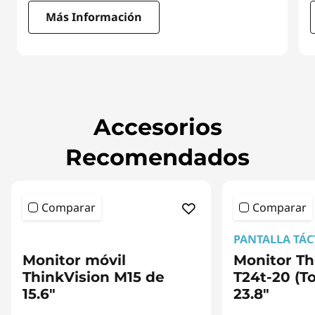
Más Información
I
t
e
m
Accesorios
1
o
Recomendados
f
3
Comparar
Comparar
<b>
<b>
PANTALLA TÁC
Monitor móvil
Monitor Th
ThinkVision M15 de
T24t-20 (T
15.6"
23.8"