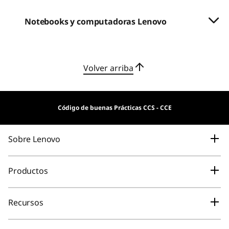
Notebooks y computadoras Lenovo
Volver arriba
Código de buenas Prácticas CCS - CCE
Sobre Lenovo
Nuestra Empresa
Productos
Tecnología más inteligente para todos
Laptops & Ultrabooks
Recursos
Información Legal
Tablets
Registro de Productos
Contratos