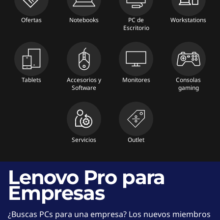
r
Ofertas
Notebooks
PC de
Workstations
Escritorio
a
N
o
Tablets
Accesorios y
Monitores
Consolas
Software
gaming
t
e
b
Servicios
Outlet
o
Lenovo Pro para
o
Empresas
k
¿Buscas PCs para una empresa? Los nuevos miembros