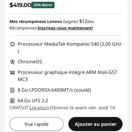
$419.00
o
35% éteint
Économies instantanées :
-$230.00
r
$12
Mes récompenses Lenovo
Gagnez
des
Récompenses
Inscrivez-vous maintenant!
t
Promo price: Max 5 units per order
a
Processeur MediaTek Kompanio 540 (2,00 GHz
)
b
ChromeOS
l
Processeur graphique intégré ARM Mali-G57
MC3
e
8 Go LPDDR5X-6400MT/s (soudé)
s
64 Go UFS 2.2
p
GRATUIT
Livraison
Obtenez-le avant ven. août 14
o
Vue rapide
Ajouter au panier