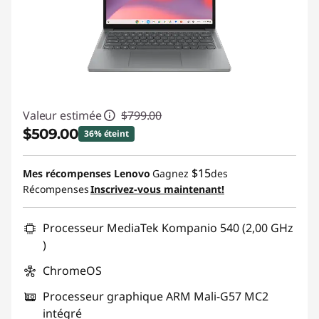
Valeur estimée
$799.00
$509.00
36% éteint
Économies instantanées :
-$290.00
$15
Mes récompenses Lenovo
Gagnez
des
Récompenses
Inscrivez-vous maintenant!
Promo price: Max 5 units per order
Processeur MediaTek Kompanio 540 (2,00 GHz
)
ChromeOS
Processeur graphique ARM Mali-G57 MC2
intégré