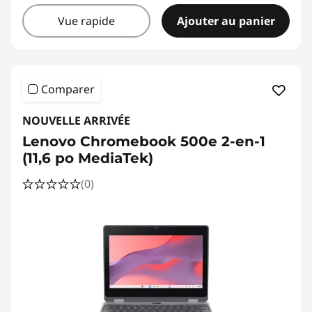
g
Vue rapide
Ajouter au panier
g
e
Comparer
r
NOUVELLE ARRIVÉE
Lenovo Chromebook 500e 2-en-1
(11,6 po MediaTek)
(0)