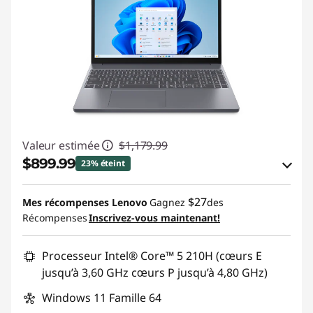
Valeur estimée
$1,179.99
$899.99
23% éteint
Économies en bon de réduction en ligne :
$27
Mes récompenses Lenovo
Gagnez
des
-$280.00
Récompenses
Inscrivez-vous maintenant!
Utiliser un bon de réduction en ligne :
Processeur Intel® Core™ 5 210H (cœurs E
BRIGHTIDEA6CA
jusqu’à 3,60 GHz cœurs P jusqu’à 4,80 GHz)
Windows 11 Famille 64