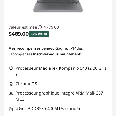
Valeur estimée
$779.00
$489.00
37% éteint
Économies instantanées :
-$290.00
$14
Mes récompenses Lenovo
Gagnez
des
Récompenses
Inscrivez-vous maintenant!
Promo price: Max 5 units per order
Processeur MediaTek Kompanio 540 (2,00 GHz
)
ChromeOS
Processeur graphique intégré ARM Mali-G57
MC3
4 Go LPDDR5X-6400MT/s (soudé)