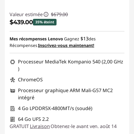
n
Valeur estimée
$679.00
t
$439.00
35% éteint
e
Économies instantanées :
-$240.00
$13
Mes récompenses Lenovo
Gagnez
des
Récompenses
Inscrivez-vous maintenant!
n
Promo price: Max 5 units per order
u
Processeur MediaTek Kompanio 540 (2,00 GHz
)
e
ChromeOS
t
Processeur graphique ARM Mali-G57 MC2
b
intégré
4 Go LPDDR5X-4800MT/s (soudé)
l
64 Go UFS 2.2
o
GRATUIT
Livraison
Obtenez-le avant ven. août 14