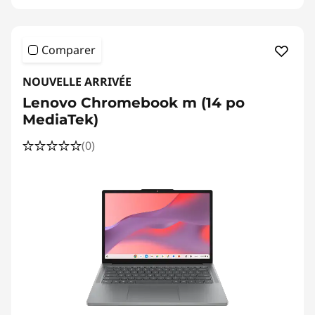
u
r
Comparer
c
NOUVELLE ARRIVÉE
r
Lenovo Chromebook m (14 po
MediaTek)
é
(0)
e
r
d
u
c
o