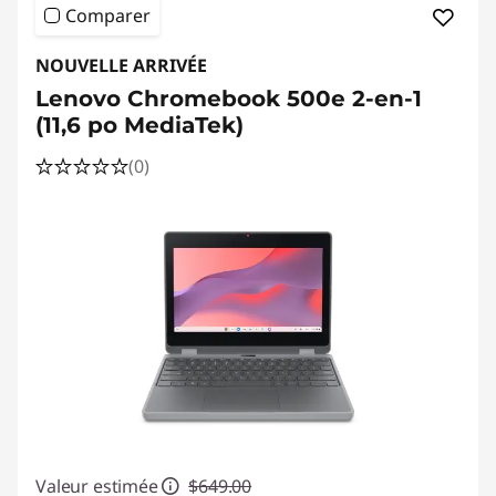
r
Comparer
d
NOUVELLE ARRIVÉE
i
Lenovo Chromebook 500e 2-en-1
(11,6 po MediaTek)
n
(0)
a
t
e
u
r
s
p
Valeur estimée
$649.00