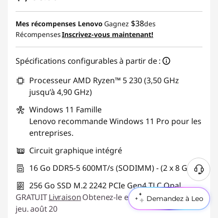
$38
Mes récompenses Lenovo
Gagnez
des
Récompenses
Inscrivez-vous maintenant!
Spécifications configurables à partir de :
Processeur AMD Ryzen™ 5 230 (3,50 GHz
jusqu’à 4,90 GHz)
Windows 11
Famille
Lenovo recommande Windows 11 Pro pour les
entreprises.
Circuit graphique intégré
16 Go DDR5-5 600MT/s (SODIMM) - (2 x 8 Go)
B
256 Go SSD M.2 2242 PCIe Gen4 TLC Opal
e
s
GRATUIT
Livraison
Obtenez-le entre mar. août 18 et
Demandez à Leo
o
jeu. août 20
i