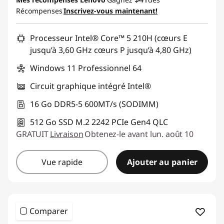
Récompenses
Inscrivez-vous maintenant!
Promo price: Max 5 units per order
Processeur Intel® Core™ 5 210H (cœurs E
jusqu’à 3,60 GHz cœurs P jusqu’à 4,80 GHz)
Windows 11 Professionnel 64
Circuit graphique intégré Intel®
16 Go DDR5-5 600MT/s (SODIMM)
512 Go SSD M.2 2242 PCIe Gen4 QLC
GRATUIT
Livraison
Obtenez-le avant lun. août 10
Vue rapide
Ajouter au panier
Comparer