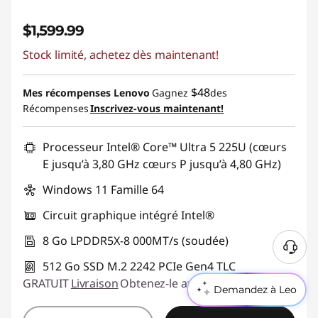
$1,599.99
Stock limité, achetez dès maintenant!
$48
Mes récompenses Lenovo
Gagnez
des
Récompenses
Inscrivez-vous maintenant!
Processeur Intel® Core™ Ultra 5 225U (cœurs
E jusqu’à 3,80 GHz cœurs P jusqu’à 4,80 GHz)
Windows 11 Famille 64
Circuit graphique intégré Intel®
8 Go LPDDR5X-8 000MT/s (soudée)
B
512 Go SSD M.2 2242 PCIe Gen4 TLC
e
GRATUIT
Livraison
Obtenez-le avant lun. août 10
s
Demandez à Leo
o
i