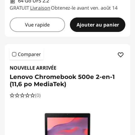
l
64 Go UFS 2.2
GRATUIT
Livraison
Obtenez-le avant ven. août 14
e
Vue rapide
Ajouter au panier
Comparer
NOUVELLE ARRIVÉE
Lenovo Chromebook 500e 2-en-1
(11,6 po MediaTek)
(0)