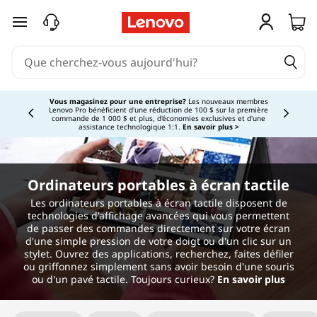
O
passer au contenu principal
r
d
Currently displaying item 3 of 5
i
Vous magasinez pour une entreprise?
Les nouveaux membres
Lenovo Pro bénéficient d'une réduction de 100 $ sur la première
commande de 1 000 $ et plus, d'économies exclusives et d'une
n
assistance technologique 1:1.
En savoir plus >
a
Ordinateurs portables à écran tactile
t
Les ordinateurs portables à écran tactile disposent de
technologies d'affichage avancées qui vous permettent
e
de passer des commandes directement sur votre écran
d'une simple pression de votre doigt ou d'un clic sur un
u
stylet. Ouvrez des applications, recherchez, faites défiler
ou griffonnez simplement sans avoir besoin d'une souris
ou d'un pavé tactile. Toujours curieux?
En savoir plus
r
Original Price 649.00 CAD Discounted Price 
Original Price 779.00 CAD Discounted Price 
Original Price 689.99 CAD Discounted Price 6
Original Price 1179.99 CAD Discounted Price 
Original Price 1039.99 CAD Discounted Price 
Original Price 1099.99 CAD Discounted Price 
Original Price 1179.99 CAD Discounted Price 1
Original Price 2079.99 CAD Discounted Price 
Original Price 1829.00 CAD Discounted Price 
Original Price 1829.00 CAD Discounted Price 
Original Price 2079.99 CAD Discounted Price 
Original Price 2099.00 CAD Discounted Price
Original Price 1529.99 CAD Discounted Price 
Original Price 1599.99 CAD Discounted Price 
Original Price 1599.99 CAD Discounted Price 
Original Price 1599.99 CAD Discounted Price 
Original Price 2479.00 CAD Discounted Price