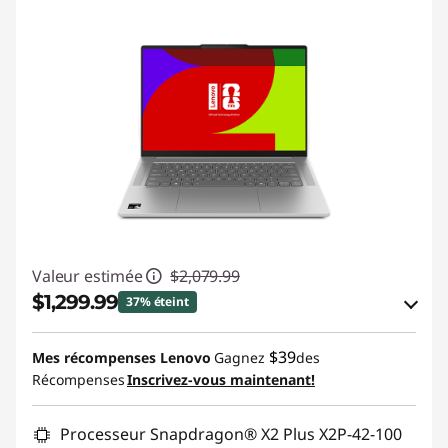
Valeur estimée
$2,079.99
$1,299.99
37% éteint
Économies en bon de réduction en ligne :
$39
Mes récompenses Lenovo
Gagnez
des
-$780.00
Récompenses
Inscrivez-vous maintenant!
Utiliser un bon de réduction en ligne :
Processeur Snapdragon® X2 Plus X2P-42-100
BRIGHTIDEA6CA