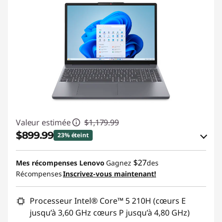
Valeur estimée
$1,179.99
$899.99
23% éteint
Économies en bon de réduction en ligne :
$27
Mes récompenses Lenovo
Gagnez
des
-$280.00
Récompenses
Inscrivez-vous maintenant!
Utiliser un bon de réduction en ligne :
Processeur Intel® Core™ 5 210H (cœurs E
BRIGHTIDEA6CA
jusqu’à 3,60 GHz cœurs P jusqu’à 4,80 GHz)