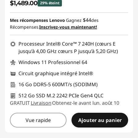
$1,489.00
29% éteint
Économies instantanées :
-$610.00
$44
Mes récompenses Lenovo
Gagnez
des
Récompenses
Inscrivez-vous maintenant!
Promo price: Max 5 units per order
Processeur Intel® Core™ 7 240H (cœurs E
jusqu’à 4,00 GHz cœurs P jusqu’à 5,20 GHz)
Windows 11 Professionnel 64
Circuit graphique intégré Intel®
16 Go DDR5-5 600MT/s (SODIMM)
512 Go SSD M.2 2242 PCIe Gen4 QLC
GRATUIT
Livraison
Obtenez-le avant lun. août 10
Vue rapide
Ajouter au panier