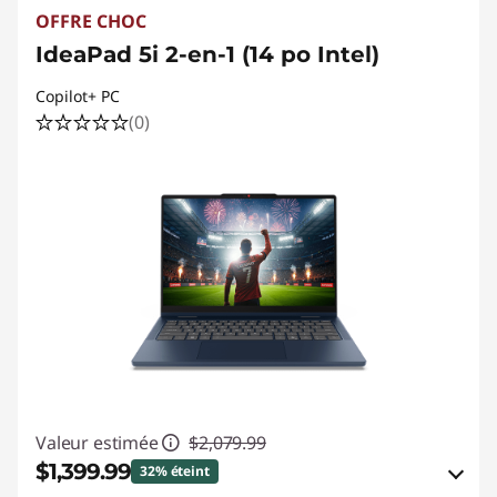
OFFRE CHOC
IdeaPad 5i 2-en-1 (14 po Intel)
Copilot+ PC
(0)
Valeur estimée
$2,079.99
$1,399.99
32% éteint