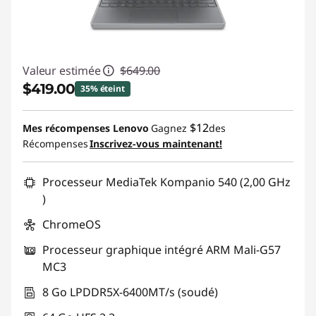
é
c
Valeur estimée
$649.00
r
$419.00
35% éteint
a
Économies instantanées :
-$230.00
$12
Mes récompenses Lenovo
Gagnez
des
n
Récompenses
Inscrivez-vous maintenant!
Promo price: Max 5 units per order
t
Processeur MediaTek Kompanio 540 (2,00 GHz
a
)
ChromeOS
c
Processeur graphique intégré ARM Mali-G57
t
MC3
i
8 Go LPDDR5X-6400MT/s (soudé)