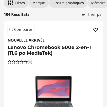
s
Filtres
Marque
Circuits graphiques
Mémoire
p
104 Résultats
Trier par
o
r
Comparer
t
NOUVELLE ARRIVÉE
Lenovo Chromebook 500e 2-en-1
a
(11,6 po MediaTek)
b
(0)
l
e
s
à