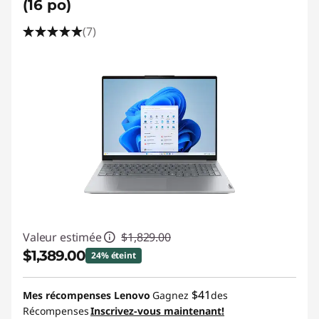
(16 po)
(7)
Valeur estimée
$1,829.00
$1,389.00
24% éteint
Économies instantanées :
-$440.00
$41
Mes récompenses Lenovo
Gagnez
des
Récompenses
Inscrivez-vous maintenant!
Promo price: Max 5 units per order