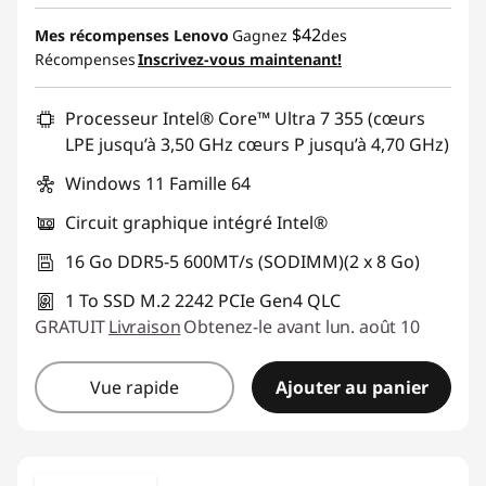
Économies en bon de réduction en ligne :
$42
Mes récompenses Lenovo
Gagnez
des
-$680.00
Récompenses
Inscrivez-vous maintenant!
Utiliser un bon de réduction en ligne :
Processeur Intel® Core™ Ultra 7 355 (cœurs
BRIGHTIDEA6CA
LPE jusqu’à 3,50 GHz cœurs P jusqu’à 4,70 GHz)
Windows 11 Famille 64
Circuit graphique intégré Intel®
16 Go DDR5-5 600MT/s (SODIMM)(2 x 8 Go)
1 To SSD M.2 2242 PCIe Gen4 QLC
GRATUIT
Livraison
Obtenez-le avant lun. août 10
Vue rapide
Ajouter au panier