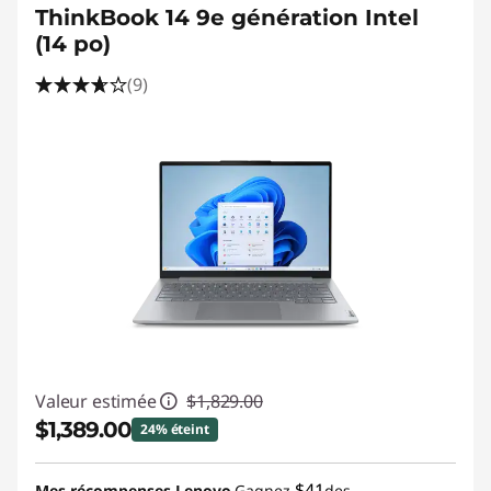
ThinkBook 14 9e génération Intel
(14 po)
(9)
Valeur estimée
$1,829.00
$1,389.00
24% éteint
Économies instantanées :
-$440.00
$41
Mes récompenses Lenovo
Gagnez
des