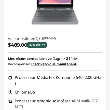
Valeur estimée
$779.00
$489.00
37% éteint
Économies instantanées :
-$290.00
$14
Mes récompenses Lenovo
Gagnez
des
Récompenses
Inscrivez-vous maintenant!
Promo price: Max 5 units per order
Processeur MediaTek Kompanio 540 (2,00 GHz
)
ChromeOS
Processeur graphique intégré ARM Mali-G57
MC3