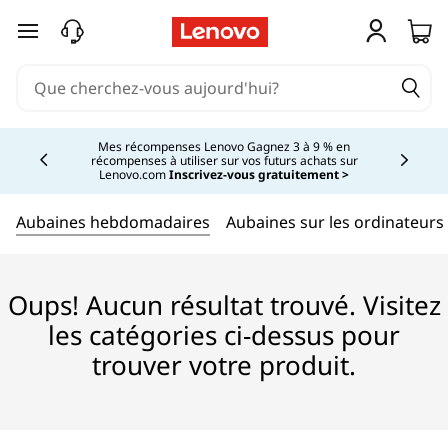
B
passer au contenu principal
e
s
Currently displaying item 2 of 5
t
Mes récompenses Lenovo Gagnez 3 à 9 % en
récompenses à utiliser sur vos futurs achats sur
Lenovo.com
Inscrivez-vous gratuitement >
I
Aubaines hebdomadaires
Aubaines sur les ordinateurs
n
t
Oups! Aucun résultat trouvé. Visitez
e
les catégories ci-dessus pour
l
trouver votre produit.
P