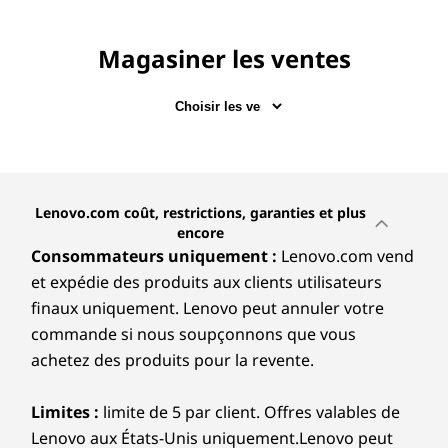
r
o
Magasiner les ventes
c
e
s
s
Lenovo.com coût, restrictions, garanties et plus
encore
o
Consommateurs uniquement :
Lenovo.com vend
et expédie des produits aux clients utilisateurs
r
finaux uniquement. Lenovo peut annuler votre
commande si nous soupçonnons que vous
|
achetez des produits pour la revente.
I
Limites :
limite de 5 par client. Offres valables de
n
Lenovo aux États-Unis uniquement.Lenovo peut