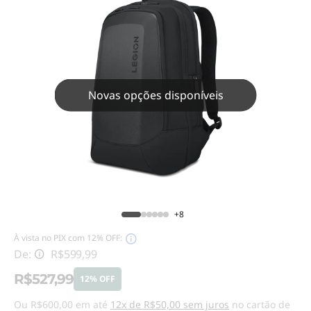
Novas opções disponíveis
+8
À vista no PIX com 12% OFF:
De:
R$599,99
R$527,99
12% OFF
Ou R$600,00 em até
12x de R$50,00 sem juros
no cartão de