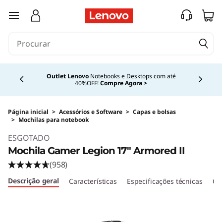
saltar para o conteúdo principal
Currently displaying item 4 of 4
Outlet Lenovo
Notebooks e Desktops com até
40%OFF!
Compre Agora >
Página inicial
>
Acessórios e Software
>
Capas e bolsas
>
Mochilas para notebook
Original Price 599.99 BRL Discounted Price 52
ESGOTADO
Mochila Gamer Legion 17" Armored II
(958)
Descrição geral
Características
Especificações técnicas
Co