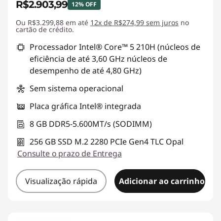
R$2.903,99
12% OFF
a
Ou R$3.299,88 em até
Economias instantâneas :
12x de R$274,99 sem juros
-R$396,00
no
r
cartão de crédito.
Processador Intel® Core™ 5 210H (núcleos de
a
eficiência de até 3,60 GHz núcleos de
desempenho de até 4,80 GHz)
e
Sem sistema operacional
d
Placa gráfica Intel® integrada
i
8 GB DDR5-5.600MT/s (SODIMM)
ç
256 GB SSD M.2 2280 PCIe Gen4 TLC Opal
Consulte o prazo de Entrega
ã
o
Visualização rápida
Adicionar ao carrinho
d