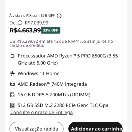
À vista no PIX com 12% OFF:
De:
R$7.039,99
R$4.663,99
33% OFF
Ou R$5.299,92 em até
Economias instantâneas :
12x de R$441,66 sem juros
-R$2.376,00
no
cartão de crédito.
Processador AMD Ryzen™ 5 PRO 8500G (3,55
GHz até 5,00 GHz)
Windows 11 Home
AMD Radeon™ 740M integrada
16 GB DDR5-5.200MT/s (UDIMM)
512 GB SSD M.2 2280 PCIe Gen4 TLC Opal
Consulte o prazo de Entrega
Visualização rápida
Adicionar ao carrinho