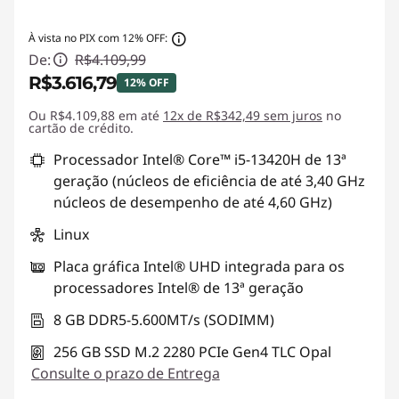
À vista no PIX com 12% OFF:
De:
R$4.109,99
R$3.616,79
12% OFF
Ou R$4.109,88 em até
Economias instantâneas :
12x de R$342,49 sem juros
-R$493,20
no
cartão de crédito.
Processador Intel® Core™ i5-13420H de 13ª
geração (núcleos de eficiência de até 3,40 GHz
núcleos de desempenho de até 4,60 GHz)
Linux
Placa gráfica Intel® UHD integrada para os
processadores Intel® de 13ª geração
8 GB DDR5-5.600MT/s (SODIMM)
256 GB SSD M.2 2280 PCIe Gen4 TLC Opal
Consulte o prazo de Entrega