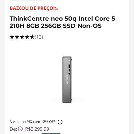
a
BAIXOU DE PREÇO
📉
l
ThinkCentre neo 50q Intel Core 5
h
210H 8GB 256GB SSD Non-OS
o
(12)
d
a
l
o
j
a
À vista no PIX com 12% OFF:
p
De:
R$3.299,99