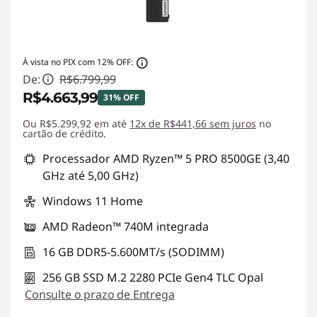
À vista no PIX com 12% OFF:
De:
R$6.799,99
R$4.663,99
31% OFF
Ou R$5.299,92 em até
Economias instantâneas :
12x de R$441,66 sem juros
-R$2.136,00
no
cartão de crédito.
Processador AMD Ryzen™ 5 PRO 8500GE (3,40
GHz até 5,00 GHz)
Windows 11 Home
AMD Radeon™ 740M integrada
16 GB DDR5-5.600MT/s (SODIMM)
256 GB SSD M.2 2280 PCIe Gen4 TLC Opal
Consulte o prazo de Entrega