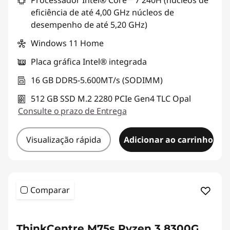
Processador Intel® Core™ 7 240H (núcleos de
eficiência de até 4,00 GHz núcleos de
desempenho de até 5,20 GHz)
Windows 11 Home
Placa gráfica Intel® integrada
16 GB DDR5-5.600MT/s (SODIMM)
512 GB SSD M.2 2280 PCIe Gen4 TLC Opal
Consulte o prazo de Entrega
Visualização rápida
Adicionar ao carrinho
Comparar
ThinkCentre M75s Ryzen 3 8300G