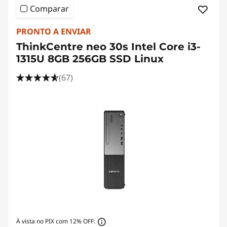
e
Comparar
f
PRONTO A ENVIAR
o
ThinkCentre neo 30s Intel Core i3-
1315U 8GB 256GB SSD Linux
t
(67)
o
s
À vista no PIX com 12% OFF: