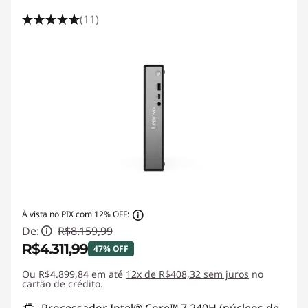
(11)
À vista no PIX com 12% OFF:
De:
R$8.159,99
R$4.311,99
47% OFF
Ou R$4.899,84 em até
Economias instantâneas :
12x de R$408,32 sem juros
-R$3.848,00
no
cartão de crédito.