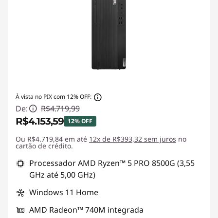
À vista no PIX com 12% OFF:
De:
R$4.719,99
R$4.153,59
12% OFF
Ou R$4.719,84 em até
Economias instantâneas :
12x de R$393,32 sem juros
-R$566,40
no
cartão de crédito.
Processador AMD Ryzen™ 5 PRO 8500G (3,55
GHz até 5,00 GHz)
Windows 11 Home
AMD Radeon™ 740M integrada