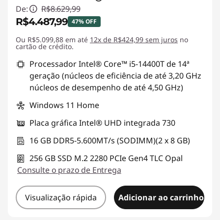
De:
R$8.629,99
R$4.487,99
47% OFF
Ou R$5.099,88 em até
Economias instantâneas :
12x de R$424,99 sem juros
-R$4.142,00
no
cartão de crédito.
Processador Intel® Core™ i5-14400T de 14ª
geração (núcleos de eficiência de até 3,20 GHz
núcleos de desempenho de até 4,50 GHz)
Windows 11 Home
Placa gráfica Intel® UHD integrada 730
16 GB DDR5-5.600MT/s (SODIMM)(2 x 8 GB)
256 GB SSD M.2 2280 PCIe Gen4 TLC Opal
Consulte o prazo de Entrega
Visualização rápida
Adicionar ao carrinho