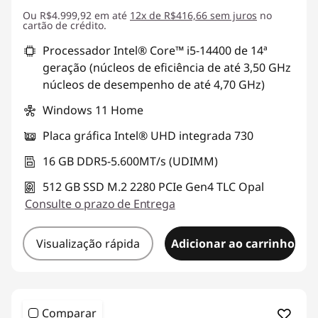
Ou R$4.999,92 em até
Economias instantâneas :
12x de R$416,66 sem juros
-R$2.680,00
no
cartão de crédito.
Processador Intel® Core™ i5-14400 de 14ª
geração (núcleos de eficiência de até 3,50 GHz
núcleos de desempenho de até 4,70 GHz)
Windows 11 Home
Placa gráfica Intel® UHD integrada 730
16 GB DDR5-5.600MT/s (UDIMM)
512 GB SSD M.2 2280 PCIe Gen4 TLC Opal
Consulte o prazo de Entrega
Visualização rápida
Adicionar ao carrinho
Comparar