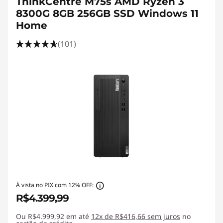
ThinkCentre M75s AMD Ryzen 3
8300G 8GB 256GB SSD Windows 11
Home
(101)
À vista no PIX com 12% OFF:
R$4.399,99
Ou R$4.999,92 em até
12x de R$416,66 sem juros
no