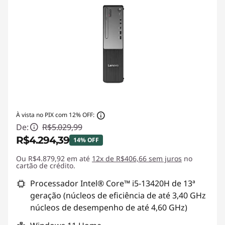
À vista no PIX com 12% OFF:
De:
R$5.029,99
R$4.294,39
14% OFF
Ou R$4.879,92 em até
Economias instantâneas :
12x de R$406,66 sem juros
-R$735,60
no
cartão de crédito.
Processador Intel® Core™ i5-13420H de 13ª
geração (núcleos de eficiência de até 3,40 GHz
núcleos de desempenho de até 4,60 GHz)