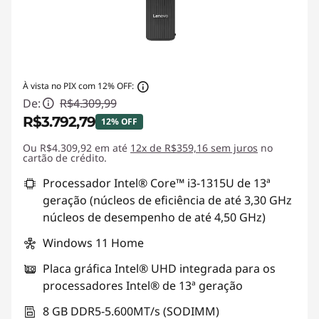
À vista no PIX com 12% OFF:
De:
R$4.309,99
R$3.792,79
12% OFF
Ou R$4.309,92 em até
Economias instantâneas :
12x de R$359,16 sem juros
-R$517,20
no
cartão de crédito.
Processador Intel® Core™ i3-1315U de 13ª
geração (núcleos de eficiência de até 3,30 GHz
núcleos de desempenho de até 4,50 GHz)
Windows 11 Home
Placa gráfica Intel® UHD integrada para os
processadores Intel® de 13ª geração
8 GB DDR5-5.600MT/s (SODIMM)