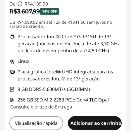
De:
R$4.199,99
R$3.607,99
14% OFF
Ou R$4.099,92 em até
Economias instantâneas :
12x de R$341,66 sem juros
-R$592,00
no
cartão de crédito.
Processador Intel® Core™ i3-1315U de 13ª
geração (núcleos de eficiência de até 3,30 GHz
núcleos de desempenho de até 4,50 GHz)
Linux
Placa gráfica Intel® UHD integrada para os
processadores Intel® de 13ª geração
8 GB DDR5-5.600MT/s (SODIMM)
256 GB SSD M.2 2280 PCIe Gen4 TLC Opal
Consulte o prazo de Entrega
Visualização rápida
Adicionar ao carrinho