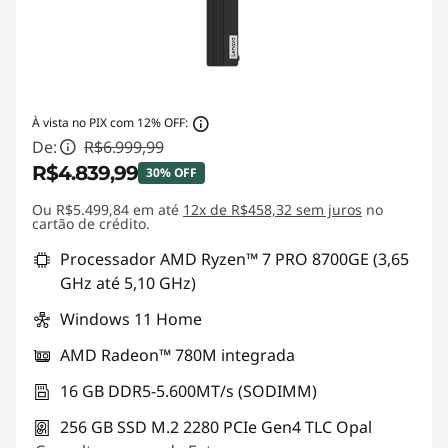
À vista no PIX com 12% OFF:
De:
R$6.999,99
R$4.839,99
30% OFF
Ou R$5.499,84 em até
Economias instantâneas :
12x de R$458,32 sem juros
-R$2.160,00
no
cartão de crédito.
Processador AMD Ryzen™ 7 PRO 8700GE (3,65
GHz até 5,10 GHz)
Windows 11 Home
AMD Radeon™ 780M integrada
16 GB DDR5-5.600MT/s (SODIMM)
256 GB SSD M.2 2280 PCIe Gen4 TLC Opal