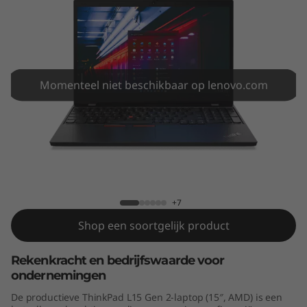
5
G
e
n
Momenteel niet beschikbaar op lenovo.com
2
(
ThinkPad L15 Gen 2 (15″, AMD)
1
5
+7
Shop een soortgelijk product
″
Rekenkracht en bedrijfswaarde voor
,
ondernemingen
A
De productieve ThinkPad L15 Gen 2-laptop (15″, AMD) is een