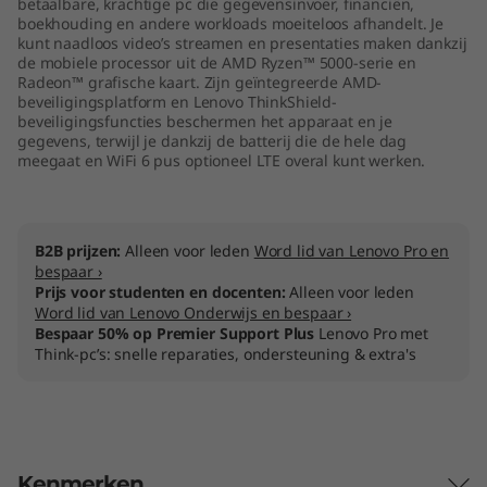
betaalbare, krachtige pc die gegevensinvoer, financiën,
M
boekhouding en andere workloads moeiteloos afhandelt. Je
kunt naadloos video’s streamen en presentaties maken dankzij
de mobiele processor uit de AMD Ryzen™ 5000-serie en
D
Radeon™ grafische kaart. Zijn geïntegreerde AMD-
beveiligingsplatform en Lenovo ThinkShield-
)
beveiligingsfuncties beschermen het apparaat en je
gegevens, terwijl je dankzij de batterij die de hele dag
meegaat en WiFi 6 pus optioneel LTE overal kunt werken.
B2B prijzen:
Alleen voor leden
Word lid van Lenovo Pro en
bespaar ›
Prijs voor studenten en docenten:
Alleen voor leden
Word lid van Lenovo Onderwijs en bespaar ›
Bespaar 50% op Premier Support Plus
Lenovo Pro met
Think-pc’s: snelle reparaties, ondersteuning & extra's
Kenmerken