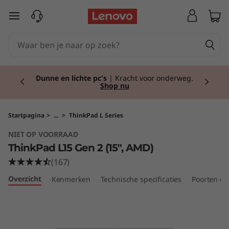
T
Ga naar de hoofdinhoud
h
i
Currently displaying item 2 of 2
n
Dunne en lichte pc's
| Kracht voor onderweg.
Shop nu
k
P
Startpagina
>
...
>
ThinkPad L Series
NIET OP VOORRAAD
a
ThinkPad L15 Gen 2 (15″, AMD)
d
(167)
Overzicht
Kenmerken
Technische specificaties
Poorten en
L
1