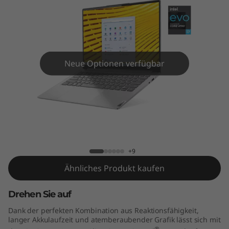
P
r
o
(
Neue Optionen verfügbar
1
4
Yoga Slim 7i Pro (14" Intel)
"
I
+9
Ähnliches Produkt kaufen
n
Drehen Sie auf
t
Dank der perfekten Kombination aus Reaktionsfähigkeit,
e
langer Akkulaufzeit und atemberaubender Grafik lässt sich mit
®