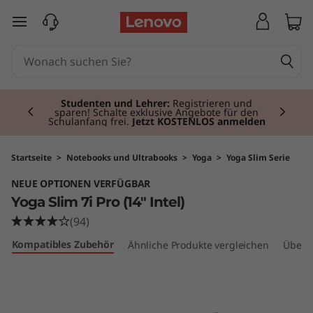
Y
zum Hauptinhalt springen
o
g
Currently displaying item 2 of 3
a
Studenten und Lehrer:
Registrieren und
sparen! Schalte exklusive Angebote für den
Schulanfang frei.
Jetzt KOSTENLOS anmelden
S
l
Startseite
>
Notebooks und Ultrabooks
>
Yoga
>
Yoga Slim Serie
NEUE OPTIONEN VERFÜGBAR
i
Yoga Slim 7i Pro (14" Intel)
m
(94)
Kompatibles Zubehör
Ähnliche Produkte vergleichen
Überp
7
i