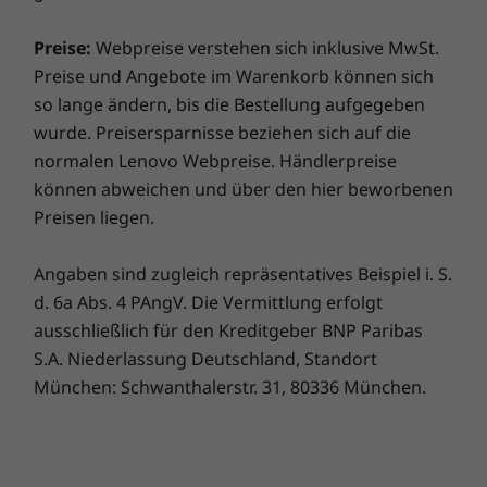
Optional: Touchfähiges Glas-Display
Jetzt kaufen
Jetzt k
einjährigen Akkugarantiedauer für dieses Upgrade
Optional: Doppelt sandgestrahlt
entscheiden, ist ihr Akku drei Jahre lang versichert.
Preise:
Webpreise verstehen sich inklusive MwSt.
Und es kommt noch besser: Auch im Falle eines
Preise und Angebote im Warenkorb können sich
Die technischen Daten können je nach Region variieren.
Vergleichen
Vergleichen
Vergle
Akkuaustauschs sind Sie abgesichert, falls es doch
so lange ändern, bis die Bestellung aufgegeben
einmal Probleme geben sollte. Verbessern Sie Ihr
wurde. Preisersparnisse beziehen sich auf die
Erlebnis noch weiter, indem Sie auf einen Vor-Ort-
Sämtliches ansehen Notebooks und Ultrabooks
normalen Lenovo Webpreise. Händlerpreise
Service upgraden. Lenovo vereint Notebook-
können abweichen und über den hier beworbenen
Performance und Versicherungsschutz in einem
Preisen liegen.
erstklassigen Paket!
Äußerst reaktionsschnell und enorm
Angaben sind zugleich repräsentatives Beispiel i. S.
produktiv
d. 6a Abs. 4 PAngV. Die Vermittlung erfolgt
Intel® Evo™ bietet die bahnbrechende
ausschließlich für den Kreditgeber BNP Paribas
®
Leistung von Intel
Core™ Prozessoren der 11.
S.A. Niederlassung Deutschland, Standort
®
®
e
Generation und der Intel
Iris
X
Grafik. Das
München: Schwanthalerstr. 31, 80336 München.
mit Technologien des maschinellen Lernens
optimierte Yoga Slim 7i Pro bietet eine äußerst
reaktionsschnelle, intuitive Performance mit