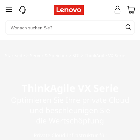
zum Hauptinhalt springen
Startseite
>
Server & Speicher
>
SDI
>
ThinkAgile VX-Serie
ThinkAgile VX Serie
Optimieren Sie Ihre private Cloud
und beschleunigen Sie
die Wertschöpfung
Private Cloud-Infrastruktur für