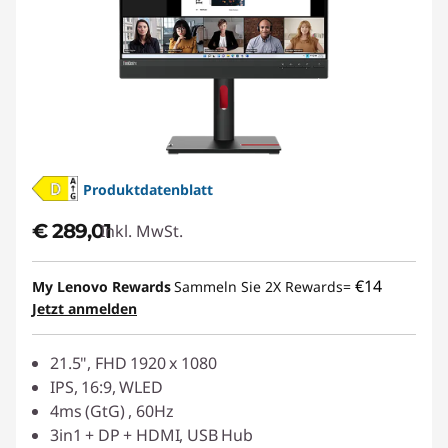
Produktdatenblatt
€ 289,01
Inkl. MwSt.
€14
My Lenovo Rewards
Sammeln Sie 2X Rewards=
Jetzt anmelden
21.5", FHD 1920 x 1080
IPS, 16:9, WLED
4ms (GtG) , 60Hz
3in1 + DP + HDMI, USB Hub