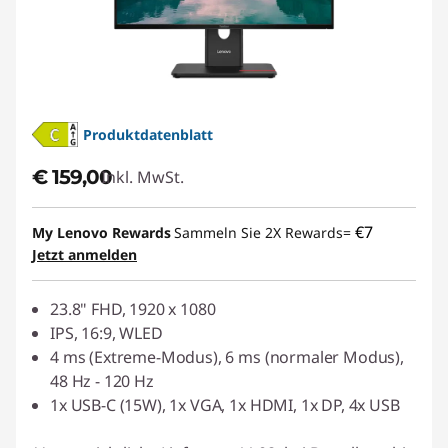
i
t
o
Produktdatenblatt
r
€ 159,00
Inkl. MwSt.
e
€7
f
My Lenovo Rewards
Sammeln Sie 2X Rewards=
Jetzt anmelden
ü
23.8" FHD, 1920 x 1080
r
IPS, 16:9, WLED
4 ms (Extreme-Modus), 6 ms (normaler Modus),
d
48 Hz - 120 Hz
1x USB-C (15W), 1x VGA, 1x HDMI, 1x DP, 4x USB
i