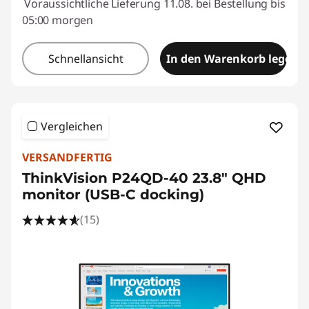
e
Voraussichtliche Lieferung 11.08. bei Bestellung bis
05:00 morgen
A
Schnellansicht
In den Warenkorb legen
r
b
e
Vergleichen
i
VERSANDFERTIG
ThinkVision P24QD-40 23.8" QHD
t
monitor (USB-C docking)
(15)