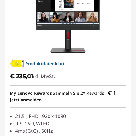
Produktdatenblatt
€ 235,01
Inkl. MwSt.
€11
My Lenovo Rewards
Sammeln Sie 2X Rewards=
Jetzt anmelden
21.5", FHD 1920 x 1080
IPS, 16:9, WLED
4ms (GtG) , 60Hz