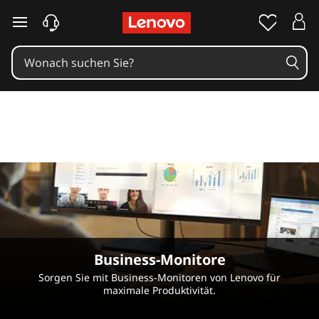
D
i
e
b
e
s
t
e
n
Business-Monitore
Sorgen Sie mit Business-Monitoren von Lenovo für
B
maximale Produktivität.