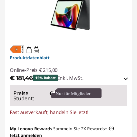
20W-60W
USB PD
Produktdatenblatt
Online-Preis
€ 215,00
€ 181,46
Inkl. MwSt.
15% Rabatt
eCoupon-Rabatt :
-€ 33,54
Preise
€
Nur für Mitglieder
Student:
eCoupon :
THINKDEAL
Fast ausverkauft, handeln Sie jetzt!
€9
My Lenovo Rewards
Sammeln Sie 2X Rewards=
Jetzt anmelden