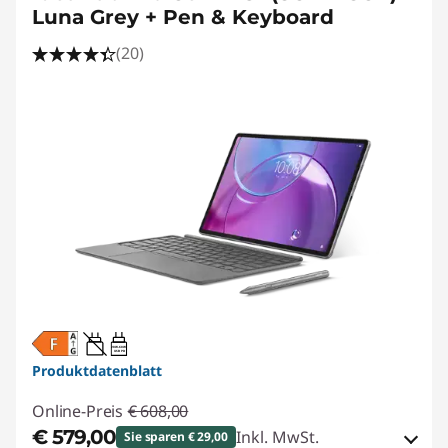
Luna Grey + Pen & Keyboard
(20)
20W-60W
USB PD
Produktdatenblatt
Online-Preis
€ 608,00
€ 579,00
Inkl. MwSt.
Sie sparen € 29,00