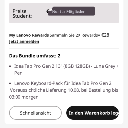
eCoupon-Rabatt :
-€ 29,00
Preise
€
Nur für Mitglieder
Student:
eCoupon :
BACKTOSCHOOL
€28
My Lenovo Rewards
Sammeln Sie 2X Rewards=
Der eCoupon ist auf Einheiten mit 10 begrenzt.
Jetzt anmelden
Das Bundle umfasst: 2
Idea Tab Pro Gen 2 13" (8GB 128GB) - Luna Grey +
Pen
Lenovo Keyboard-Pack für Idea Tab Pro Gen 2
Voraussichtliche Lieferung 10.08. bei Bestellung bis
03:00 morgen
Schnellansicht
In den Warenkorb legen