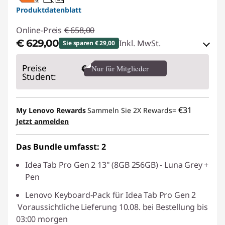
USB PD
Produktdatenblatt
Online-Preis
€ 658,00
€ 629,00
Inkl. MwSt.
Sie sparen € 29,00
eCoupon-Rabatt :
-€ 29,00
Preise
€
Nur für Mitglieder
Student:
eCoupon :
BACKTOSCHOOL
€31
My Lenovo Rewards
Sammeln Sie 2X Rewards=
Der eCoupon ist auf Einheiten mit 10 begrenzt.
Jetzt anmelden
Das Bundle umfasst: 2
Idea Tab Pro Gen 2 13" (8GB 256GB) - Luna Grey +
Pen
Lenovo Keyboard-Pack für Idea Tab Pro Gen 2
Voraussichtliche Lieferung 10.08. bei Bestellung bis
03:00 morgen