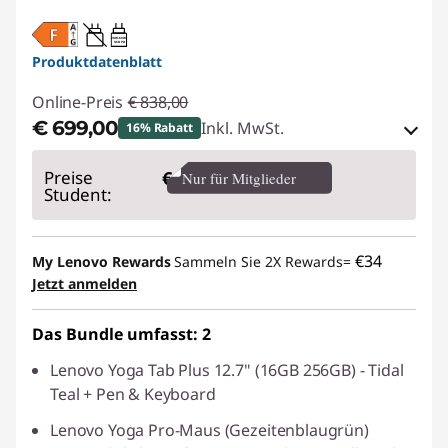
20W-60W
USB PD
Produktdatenblatt
Online-Preis
€ 838,00
€ 699,00
Inkl. MwSt.
16% Rabatt
eCoupon-Rabatt :
-€ 139,00
Preise
€
Nur für Mitglieder
Student:
eCoupon :
BACKTOSCHOOL
€34
My Lenovo Rewards
Sammeln Sie 2X Rewards=
Der eCoupon ist auf Einheiten mit 10 begrenzt.
Jetzt anmelden
Das Bundle umfasst: 2
Lenovo Yoga Tab Plus 12.7" (16GB 256GB) - Tidal
Teal + Pen & Keyboard
Lenovo Yoga Pro-Maus (Gezeitenblaugrün)