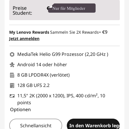
eCoupon-Rabatt :
-€ 50,00
Preise
€
Nur für Mitglieder
Student:
eCoupon :
BACKTOSCHOOL
€9
My Lenovo Rewards
Sammeln Sie 2X Rewards=
Jetzt anmelden
MediaTek Helio G99 Prozessor (2,20 GHz )
Android 14 oder höher
8 GB LPDDR4X (verlötet)
128 GB UFS 2.2
11,5" 2K (2000 x 1200), IPS, 400 cd/m², 10
points
Optionen
Schnellansicht
In den Warenkorb legen