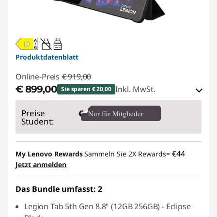
20W-60W
USB PD
Produktdatenblatt
Online-Preis
€ 919,00
€ 899,00
Inkl. MwSt.
Sie sparen € 20,00
eCoupon-Rabatt :
-€ 20,00
Preise
€
Nur für Mitglieder
Student:
eCoupon :
BACKTOSCHOOL
€44
My Lenovo Rewards
Sammeln Sie 2X Rewards=
Der eCoupon ist auf Einheiten mit 10 begrenzt.
Jetzt anmelden
Das Bundle umfasst: 2
Legion Tab 5th Gen 8.8" (12GB 256GB) - Eclipse