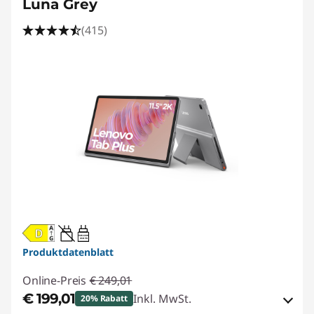
Luna Grey
(415)
20W-60W
USB PD
Produktdatenblatt
Online-Preis
€ 249,01
€ 199,01
Inkl. MwSt.
20% Rabatt