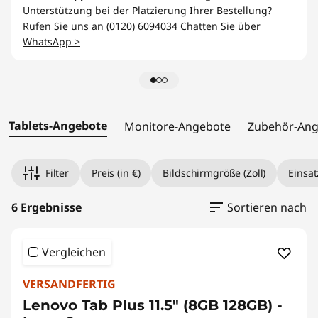
e
Unterstützung bei der Platzierung Ihrer Bestellung?
b
Rufen Sie uns an (0120) 6094034
Chatten Sie über
WhatsApp >
o
t
e
Tablets-Angebote
Monitore-Angebote
Zubehör-Ang
Original Price 249.01 AT_EUR Discounted Pric
Original Price 838.00 AT_EUR Discounted Pri
Original Price 215.00 AT_EUR Discounted Price
Original Price 608.00 AT_EUR Discounted Pri
Original Price 658.00 AT_EUR Discounted Pri
Original Price 919.00 AT_EUR Discounted Pric
Filter
Preis (in €)
Bildschirmgröße (Zoll)
Einsat
6 Ergebnisse
Sortieren nach
Vergleichen
VERSANDFERTIG
Lenovo Tab Plus 11.5" (8GB 128GB) -