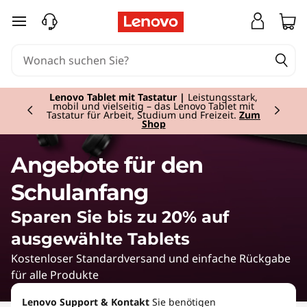
T
zum Hauptinhalt springen
a
b
Currently displaying item 2 of 2
l
Lenovo Tablet mit Tastatur
|
Leistungsstark,
mobil und vielseitig – das Lenovo Tablet mit
Tastatur für Arbeit, Studium und Freizeit.
Zum
Shop
e
t
Angebote für den
s
Schulanfang
A
Sparen Sie bis zu 20% auf
ausgewählte Tablets
n
Kostenloser Standardversand und einfache Rückgabe
g
für alle Produkte
Lenovo Support & Kontakt
Sie benötigen