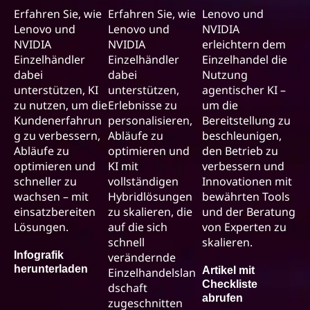
Erfahren Sie, wie
Erfahren Sie, wie
Lenovo und
Lenovo und
Lenovo und
NVIDIA
NVIDIA
NVIDIA
erleichtern dem
Einzelhändler
Einzelhändler
Einzelhandel die
dabei
dabei
Nutzung
unterstützen, KI
unterstützen,
agentischer KI –
zu nutzen, um die
Erlebnisse zu
um die
Kundenerfahrun
personalisieren,
Bereitstellung zu
g zu verbessern,
Abläufe zu
beschleunigen,
Abläufe zu
optimieren und
den Betrieb zu
optimieren und
KI mit
verbessern und
schneller zu
vollständigen
Innovationen mit
wachsen – mit
Hybridlösungen
bewährten Tools
einsatzbereiten
zu skalieren, die
und der Beratung
Lösungen.
auf die sich
von Experten zu
schnell
skalieren.
Infografik
verändernde
herunterladen
Artikel mit
Einzelhandelslan
Checkliste
dschaft
abrufen
zugeschnitten