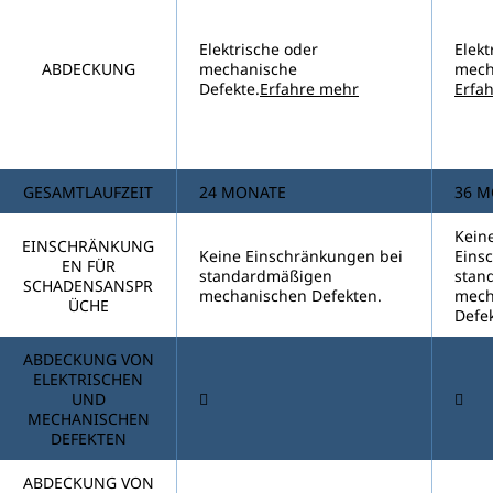
Elektrische oder
Elekt
ABDECKUNG
mechanische
mech
Defekte.
Erfahre mehr
Erfa
GESAMTLAUFZEIT
24 MONATE
36 
Kein
EINSCHRÄNKUNG
Keine Einschränkungen bei
Eins
EN FÜR
standardmäßigen
stan
SCHADENSANSPR
mechanischen Defekten.
mech
ÜCHE
Defe
ABDECKUNG VON
ELEKTRISCHEN
UND
MECHANISCHEN
DEFEKTEN
ABDECKUNG VON