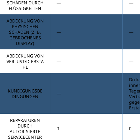
SCHÄDEN DURCH
—
—
FLÜSSIGKEITEN
ABDECKUNG VON
PHYSISCHEN
SCHÄDEN (Z. B.
—
—
GEBROCHENES
DISPLAY)
ABDECKUNG VON
VERLUST/DIEBSTA
—
—
HL
Du k
inne
KÜNDIGUNGSBE
Tage
—
DINGUNGEN
Vert
gegen
Erst
REPARATUREN
DURCH
AUTORISIERTE
SERVICECENTER