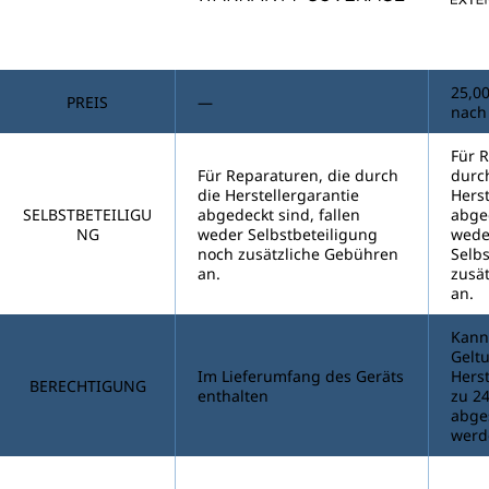
25,00
PREIS
—
nach
Für R
Für Reparaturen, die durch
durc
die Herstellergarantie
Herst
SELBSTBETEILIGU
abgedeckt sind, fallen
abged
NG
weder Selbstbeteiligung
wede
noch zusätzliche Gebühren
Selb
an.
zusä
an.
Kann
Gelt
Im Lieferumfang des Geräts
Herst
BERECHTIGUNG
enthalten
zu 2
abge
werd