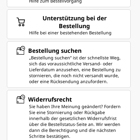
e
Hilfe zum Bestellvorgang
n
Unterstützung bei der
o
Bestellung
Hilfe bei einer bestehenden Bestellung
v
Bestellung suchen
o
„Bestellung suchen“ ist der schnellste Weg,
sich das voraussichtliche Versand- oder
:
Lieferdatum anzusehen, eine Bestellung zu
stornieren, die noch nicht versandt wurde,
K
oder eine Rücksendung anzufordern.
o
Widerrufsrecht
n
Sie haben Ihre Meinung geändert? Fordern
Sie eine Stornierung oder Rückgabe
t
innerhalb der gesetzlichen Widerrufsfrist
über die Bestellstatus-Seite an. Wir werden
dann die Berechtigung und die nächsten
a
Schritte bestätigen.