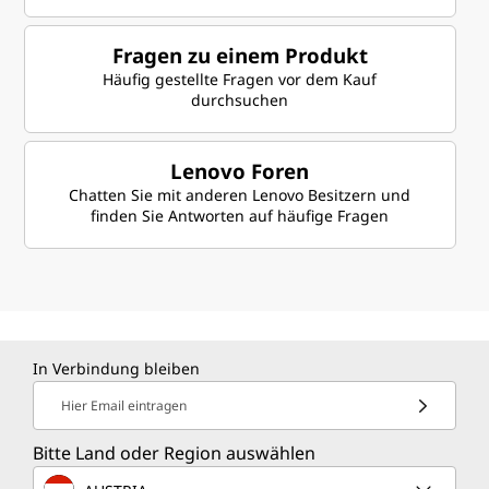
r
t
Fragen zu einem Produkt
Häufig gestellte Fragen vor dem Kauf
,
durchsuchen
V
Lenovo Foren
e
Chatten Sie mit anderen Lenovo Besitzern und
finden Sie Antworten auf häufige Fragen
r
t
r
In Verbindung bleiben
i
Hier Email eintragen
e
Bitte Land oder Region auswählen
b