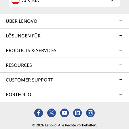
AUSTRIA
u
n
ÜBER LENOVO
d
LÖSUNGEN FÜR
A
PRODUCTS & SERVICES
n
RESOURCES
f
CUSTOMER SUPPORT
r
a
PORTFOLIO
g
e
© 2026 Lenovo. Alle Rechte vorbehalten.