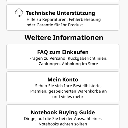
k
Technische Unterstützung
t
Hilfe zu Reparaturen, Fehlerbehebung
oder Garantie für Ihr Produkt
f
Weitere Informationen
ü
FAQ zum Einkaufen
r
Fragen zu Versand, Rückgaberichtlinien,
Zahlungen, Abholung im Store
S
u
Mein Konto
Sehen Sie sich Ihre Bestellhistorie,
p
Prämien, gespeicherten Warenkörbe an
und vieles mehr!
p
Notebook Buying Guide
o
Dinge, auf die Sie bei der Auswahl eines
Notebooks achten sollten