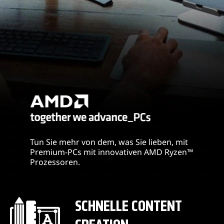
a
f
i
k
Tun Sie mehr von dem, was Sie lieben, mit
Premium-PCs mit innovativen AMD Ryzen™
Prozessoren.
SCHNELLE CONTENT