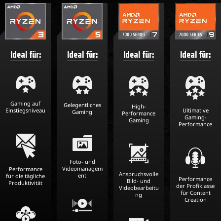
Ideal für:
Ideal für:
Ideal für:
Ideal für:
Gaming auf
Gelegentliches
High-
Ultimative
Einstiegsniveau
Gaming
Performance
Gaming-
Gaming
Performance
Foto- und
Videomanagem
Performance
Anspruchsvolle
ent
für die tägliche
Performance
Bild- und
Produktivität
der Profiklasse
Videobearbeitu
für Content
ng
Creation