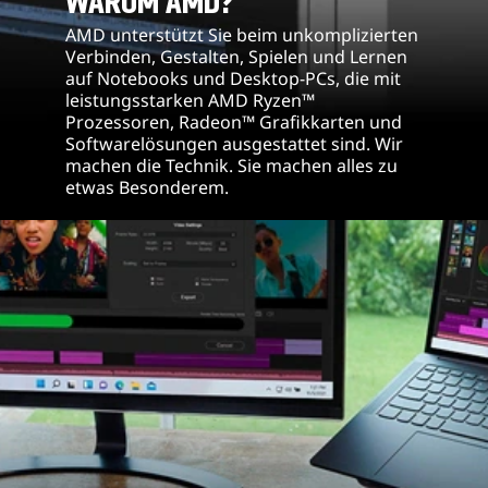
WARUM AMD?
u
AMD unterstützt Sie beim unkomplizierten
n
Verbinden, Gestalten, Spielen und Lernen
auf Notebooks und Desktop-PCs, die mit
d
leistungsstarken AMD Ryzen™
Prozessoren, Radeon™ Grafikkarten und
R
Softwarelösungen ausgestattet sind. Wir
machen die Technik. Sie machen alles zu
a
etwas Besonderem.
d
e
o
n
G
r