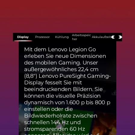
Arbeitsspeic
Display
Prozessor
Kühlung
Akkulaufzeit
her
Mit dem Lenovo Legion Go
Lasse
erleben Sie neue Dimensionen
einz
des mobilen Gaming. Unser
Perf
außergewöhnliches 22,4 cm
Go b
(8,8") Lenovo PureSight Gaming-
AMD 
Display fesselt Sie mit
bran
beeindruckenden Bildern. Sie
Erle
können die visuelle Präzision
Akku
dynamisch von 1.600 p bis 800 p
imme
einstellen oder die
AMD 
Bildwiederholrate zwischen
gewä
schnellen 144 Hz und
Bildq
stromsparenden 60 Hz
opti