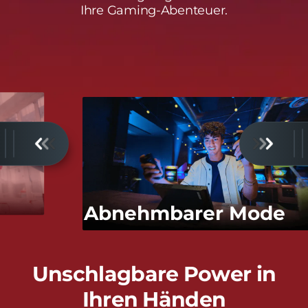
e
Ihre Gaming-Abenteuer.
b
e
n
Abnehmbarer Mode
Unschlagbare Power in
Ihren Händen