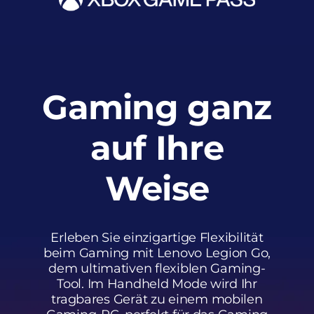
u
n
d
K
Gaming ganz
o
auf Ihre
n
s
Weise
o
l
Erleben Sie einzigartige Flexibilität
beim Gaming mit Lenovo Legion Go,
e
dem ultimativen flexiblen Gaming-
n
Tool. Im Handheld Mode wird Ihr
tragbares Gerät zu einem mobilen