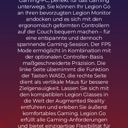
s
Gaming-PC, perfekt für das Gaming
unterwegs. Sie können Ihr Legion Go
p
an Ihren bevorzugten Legion Monitor
andocken und es sich mit den
i
ergonomisch geformten Controllern
e
auf der Couch bequem machen – für
eine entspannte und dennoch
l
spannende Gaming-Session. Der FPS
Mode ermöglicht in Kombination mit
e
der optionalen Controller-Basis
maßgeschneiderte Präzision. Die
n
linke Seite übernimmt die Funktion
der Tasten WASD, die rechte Seite
e
dient als vertikale Maus für bessere
u
Zielgenauigkeit. Lassen Sie sich mit
den kompatiblen Legion Glasses in
e
die Welt der Augmented Reality
entführen und erleben Sie äußerst
r
komfortables Gaming. Legion Go
erfüllt alle Gaming-Anforderungen
l
und bietet einzigartige Flexibilität für