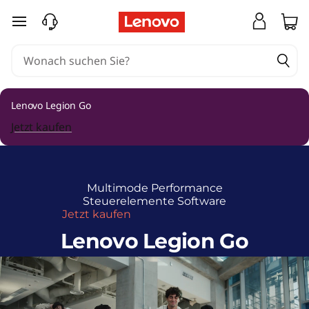
L
zum Hauptinhalt springen
e
n
o
Lenovo Legion Go
v
Jetzt kaufen
o
L
Multimode
Performance
e
Steuerelemente
Software
Jetzt kaufen
g
Lenovo Legion Go
i
o