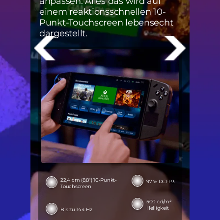
anpassen. Alles das wird auf
einem reaktionsschnellen 10-
Punkt-Touchscreen lebensecht
dargestellt.
22,4 cm (8,8") 10-Punkt-
97 % DCI-P3
Touchscreen
500 cd/m²
Helligkeit
Bis zu 144 Hz