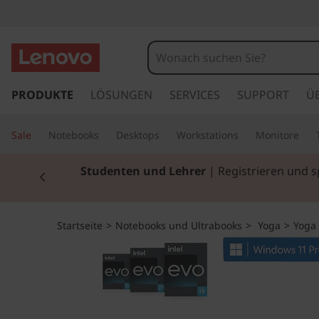
Y
o
g
z
u
PRODUKTE
LÖSUNGEN
SERVICES
SUPPORT
Ü
a
m
H
9
Sale
Notebooks
Desktops
Workstations
Monitore
a
u
i
Currently displaying item 2 of 3
Studenten und Lehrer
| Registrieren und 
p
t
G
i
n
e
Startseite
>
Notebooks und Ultrabooks
>
Yoga
>
Yoga 
h
a
n
l
t
8
s
p