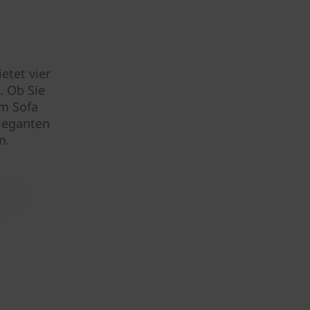
etet vier
. Ob Sie
em Sofa
eleganten
n.