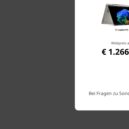
Webpreis 
€ 1.266
Fla
erst
reibun
ande
Akkulauf
13. Gene
meisten 
Bei Fragen zu Son
nut