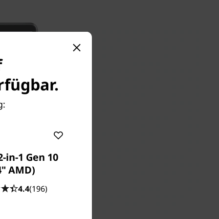
f
fügbar.
g:
2-in-1 Gen 10
4" AMD)
4.4
(196)