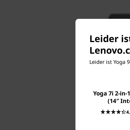
Leider is
Lenovo.c
Leider ist Yoga 
Yoga 7i 2-in-
(14″ Int
4