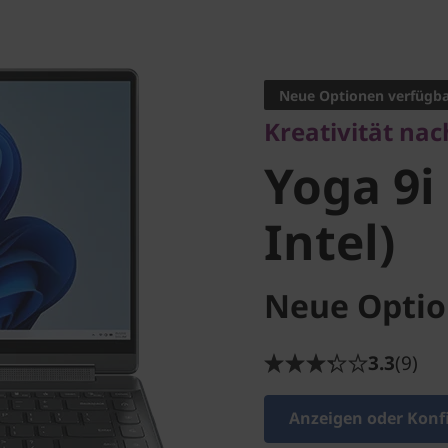
Kreativität nach 
Yoga 9i 
Neue Optionen verfügb
Kreativität nac
Intel)
Yoga 9i
Intel)
Neue Optio
3.3
(9)
Anzeigen oder Konf