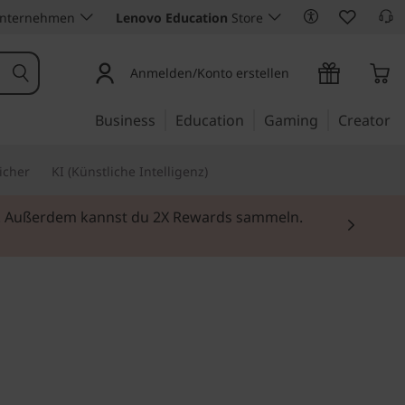
Unternehmen
Lenovo Education
Store
Anmelden/Konto erstellen
Business
Education
Gaming
Creator
icher
KI (Künstliche Intelligenz)
ei. Außerdem kannst du 2X Rewards sammeln.