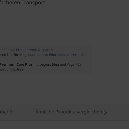
facheren Transport
der
Lenovo Pro beitreten & sparen ›
rer:
Nur für Mitglieder
Lenovo Education beitreten &
f Premium Care Plus
mit Legion, Idea und Yoga PCs:
port und Extras
ubehör
Ähnliche Produkte vergleichen