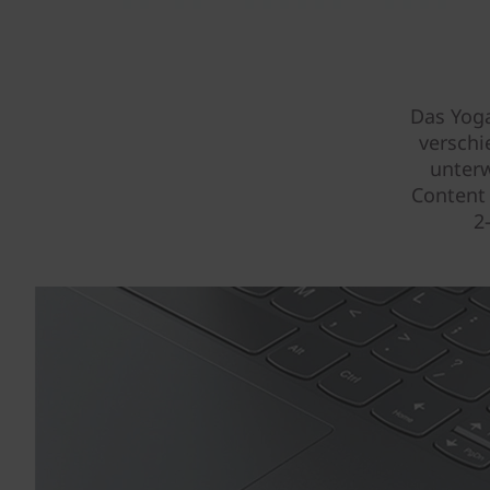
Das Yoga
verschi
unterw
Content 
2