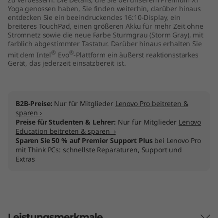
"
Yoga genossen haben, Sie finden weiterhin, darüber hinaus
entdecken Sie ein beeindruckendes 16:10-Display, ein
breiteres TouchPad, einen größeren Akku für mehr Zeit ohne
I
Stromnetz sowie die neue Farbe Sturmgrau (Storm Gray), mit
farblich abgestimmter Tastatur. Darüber hinaus erhalten Sie
n
®
®
mit dem Intel
Evo
-Plattform ein äußerst reaktionsstarkes
Gerät, das jederzeit einsatzbereit ist.
t
e
B2B-Preise:
Nur für Mitglieder
Lenovo Pro beitreten &
l
sparen ›
Preise für Studenten & Lehrer:
Nur für Mitglieder
Lenovo
Education beitreten & sparen ›
)
Sparen Sie 50 % auf Premier Support Plus
bei Lenovo Pro
mit Think PCs: schnellste Reparaturen, Support und
Extras
Leistungsmerkmale