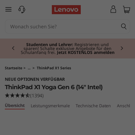
T
zum Hauptinhalt springen
h
i
Currently displaying item 2 of 3
n
Studenten und Lehrer:
Registrieren und
sparen! Schalte exklusive Angebote für den
Schulanfang frei.
Jetzt KOSTENLOS anmelden
k
P
Startseite
>
...
>
ThinkPad X1 Series
NEUE OPTIONEN VERFÜGBAR
a
ThinkPad X1 Yoga Gen 6 (14" Intel)
d
(1394)
Übersicht
Leistungsmerkmale
Technische Daten
Anschlüs
X
1