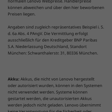
normalen Lenovo Webpreise. Händlerpreise
des Kaufs konfiguriert werden und erfordert Mobilfunkempfang.
können abweichen und über den hier beworbenen
Vergleichen
Vergleichen
Vergle
Preisen liegen.
Anschlüsse/Steckplätze
2 x Thunderbolt™ 4
Angaben sind zugleich repräsentatives Beispiel i. S.
2 x USB-A 3.2 Gen 1
Sämtliches ansehen Notebooks und Ultrabooks
d. 6a Abs. 4 PAngV. Die Vermittlung erfolgt
Kopfhörer-/Mikrofon-Kombianschluss
HDMI 2.0
ausschließlich für den Kreditgeber BNP Paribas
Noch smartere Sicherheit
Optional: Nano SIM-Steckplatz
S.A. Niederlassung Deutschland, Standort
Das 2-in-1-Notebook ThinkPad X1 Yoga Gen 6
München: Schwanthalerstr. 31, 80336 München.
schützt Ihr Gerät und Ihre Daten mit einer
Die Übertragungsgeschwindigkeiten für USB-Anschlüsse sind ungefähre Angaben und
aktualisierten ThinkShield-Sicherheitssuite.
können, abhängig von vielen Faktoren wie der Rechenkapazität von Host und
Biometrics bietet einen besonders sicheren
Peripheriegeräten, Dateieigenschaften, Systemkonfiguration und
Fingerabdruckscanner, der in den An/Aus-
Betriebsumgebungen, variieren und geringer ausfallen als erwartet.
Akku:
Akkus, die nicht von Lenovo hergestellt
Schalter integriert ist – so können Sie sich
oder autorisiert wurden, können in den Systemen
sofort anmelden und den Rechner
Tastatur
nicht verwendet werden. Systeme können
hochfahren. Die Anwesenheitserfassung
Spritzwassergeschützt
gestartet werden, die unautorisierten Akkus
sperrt Ihr Gerät automatisch, wenn Sie sich
Farblich abgestimmte Tastatur mit breiterem TrackPad
werden jedoch nicht geladen. Lenovo übernimmt
entfernen. Zusammen mit der Infrarotkamera
(110 mm/4,33")
keine Verantwortung für die Sicherheit oder
ermöglicht sie eine Zero-Touch-Anmeldung,