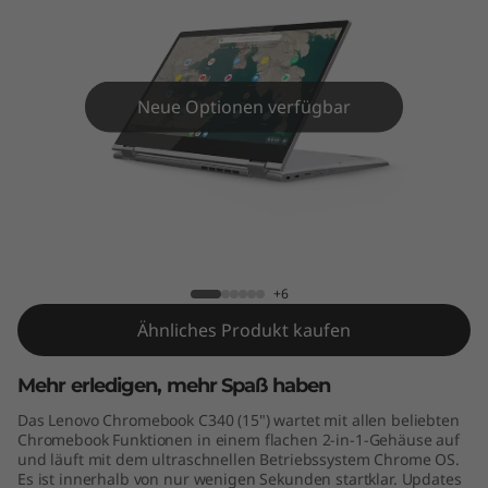
m
e
b
Neue Optionen verfügbar
o
o
k
Lenovo Chromebook C340 (15")
C
+6
3
Ähnliches Produkt kaufen
4
Mehr erledigen, mehr Spaß haben
0
Das Lenovo Chromebook C340 (15") wartet mit allen beliebten
Chromebook Funktionen in einem flachen 2-in-1-Gehäuse auf
(
und läuft mit dem ultraschnellen Betriebssystem Chrome OS.
Es ist innerhalb von nur wenigen Sekunden startklar. Updates