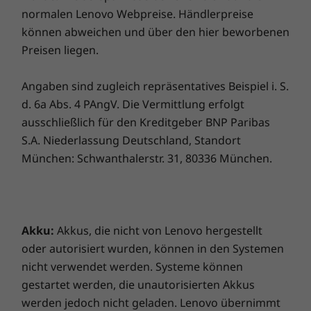
normalen Lenovo Webpreise. Händlerpreise
können abweichen und über den hier beworbenen
Preisen liegen.
Angaben sind zugleich repräsentatives Beispiel i. S.
d. 6a Abs. 4 PAngV. Die Vermittlung erfolgt
ausschließlich für den Kreditgeber BNP Paribas
S.A. Niederlassung Deutschland, Standort
Hohe Produktivität mit Chrome OS
München: Schwanthalerstr. 31, 80336 München.
Es ist kein Setup nötig – melden Sie sich
einfach mit Ihrem Google-Konto an, um das
sichere, optimierte Chrome Betriebssystem zu
nutzen. Die Synchronisierung mit Android
Akku:
Akkus, die nicht von Lenovo hergestellt
Telefonen und Tablets ist ganz einfach; eine
oder autorisiert wurden, können in den Systemen
Anmeldung ist von überall möglich. So können
nicht verwendet werden. Systeme können
Sie immer auf Ihre Daten zugreifen, auch wenn
gestartet werden, die unautorisierten Akkus
Sie das Notebook nicht zur Hand haben,
werden jedoch nicht geladen. Lenovo übernimmt
während Ihre E-Mails, Karten, Dokumente und