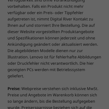
Verfügbarkeit sind ohne Vorankündigung
Up to 4GB DDR4
Bis zu 16 GB
Bis zu 8 G
vorbehalten. Falls ein Produkt nicht mehr
Bei Lenovo erhalten Sie beim Kauf eines Notebook eine
LPDDR5
verfügbar oder ein Preis- oder Tippfehler
einjährige Akkugarantie, unabhängig von Ihrer
aufgetreten ist, nimmt Digital River Kontakt zu
Systemgarantie. Und hier kommt der eigentliche
Einfacher Anschluss
Massenspeiche
Massens
Ihnen auf und storniert Ihre Bestellung. Die auf
r
r
Gamechanger: Für ausgewählte PCs bieten wir
Bis zu 256 GB
Bis zu 256
Mit dem Chromebook C340 (15") ist es dank
dieser Website vorgestellten Produktangebote
eine
dreijährige Sealed Battery Warranty.
Wenn Sie
zwei ultraschnellen USB-C und USB-A 3.1 Gen
sich beim Kauf eines Geräts oder, sofern Ihr Akku in
und Spezifikationen können jederzeit und ohne
1-Anschlüssen sowie dem Audioanschluss
gutem Zustand ist, während der ursprünglichen
Jetzt kaufen
Jetzt k
Ankündigung geändert oder aktualisiert werden.
ganz einfach, andere Geräte anzuschließen.
einjährigen Akkugarantiedauer für dieses Upgrade
Die abgebildeten Modelle dienen nur zur
®
entscheiden, ist ihr Akku drei Jahre lang versichert.
Das integrierte 802.11ac Wi-Fi und Bluetooth
Illustration. Lenovo ist für fehlerhafte Abbildungen
Vergleichen
Vergleichen
Vergle
Und es kommt noch besser: Auch im Falle eines
4.2 machen drahtlose Verbindungen zum
oder Druckfehler nicht verantwortlich. Die hier
Akkuaustauschs sind Sie abgesichert, falls es doch
Kinderspiel.
gezeigten PCs werden mit Betriebssystem
einmal Probleme geben sollte. Verbessern Sie Ihr
geliefert.
Sämtliches ansehen Notebooks und Ultrabooks
Erlebnis noch weiter, indem Sie auf einen Vor-Ort-
Service upgraden. Lenovo vereint Notebook-
Preise:
Webpreise verstehen sich inklusive MwSt.
Performance und Versicherungsschutz in einem
Preise und Angebote im Warenkorb können sich
erstklassigen Paket!
so lange ändern, bis die Bestellung aufgegeben
wurde. Preisersparnisse beziehen sich auf die