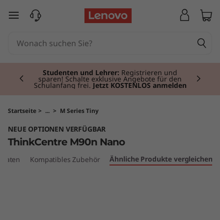
T
zum Hauptinhalt springen
h
i
Currently displaying item 2 of 3
n
Studenten und Lehrer:
Registrieren und
sparen! Schalte exklusive Angebote für den
Schulanfang frei.
Jetzt KOSTENLOS anmelden
k
C
Startseite
>
...
>
M Series Tiny
NEUE OPTIONEN VERFÜGBAR
e
ThinkCentre M90n Nano
n
Ähnliche Produkte vergleichen
 Daten
Kompatibles Zubehör
t
r