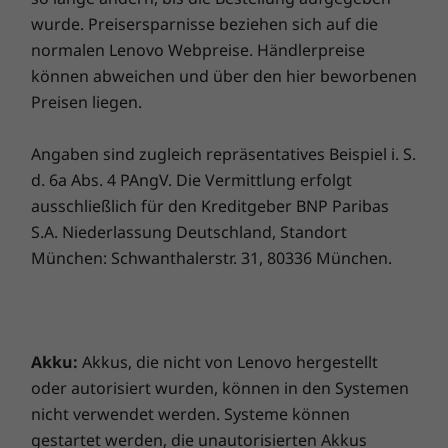
voneinander austauschen und brauchen nicht
wurde. Preisersparnisse beziehen sich auf die
gleich beides zu ersetzen. Vorteil:
normalen Lenovo Webpreise. Händlerpreise
Nachhaltigkeit!
können abweichen und über den hier beworbenen
Schnell & unkompliziert einsatzbereit,
Preisen liegen.
rasante Verbindungen
Angaben sind zugleich repräsentatives Beispiel i. S.
Den ThinkCentre M90n Nano startklar zu
d. 6a Abs. 4 PAngV. Die Vermittlung erfolgt
machen, könnte nicht einfacher sein.
ausschließlich für den Kreditgeber BNP Paribas
Verbinden Sie ihn einfach über USB Typ C mit
S.A. Niederlassung Deutschland, Standort
einem Monitor, Projektor oder Lenovo
München: Schwanthalerstr. 31, 80336 München.
ThinkCentre Tiny-in-One, und schon können
Sie loslegen. Profitieren Sie darüber hinaus
von SuperSpeed-USB mit bis zu 10 Gbit/s – für
schnellere Datenübertragungen,
hochauflösende Bildschirme oder zum
Akku:
Akkus, die nicht von Lenovo hergestellt
Aufladen Ihrer Mobilgeräte. Neben einem
oder autorisiert wurden, können in den Systemen
Gigabit-Ethernet-Anschluss ist der M90n Nano
nicht verwendet werden. Systeme können
mit schnellem AC-WLAN ausgestattet. So lässt
gestartet werden, die unautorisierten Akkus