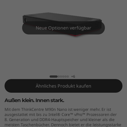
e
M
9
Neue Optionen verfügbar
0
n
N
ThinkCentre M90n Nano
a
+6
n
Ähnliches Produkt kaufen
o
Außen klein. Innen stark.
Mit dem ThinkCentre M90n Nano ist weniger mehr. Er ist
ausgestattet mit bis zu Intel® Core™ vPro™ Prozessoren der
8. Generation und DDR4-Hauptspeicher und kleiner als die
meisten Taschenbücher. Dennoch bietet er die leistungsstarke