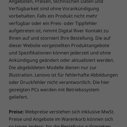
Angeboten, Preisen, technischen Daten und
rasend schnelle Ladezeiten. Profitieren Sie von einer
Ab 505 g
Verfügbarkeit sind ohne Vorankündigung
schnelleren und zuverlässigeren Internetverbindung
Hauptspeicher
Hauptspeicher
Hauptspe
vorbehalten. Falls ein Produkt nicht mehr
und verbesserter Konnektivität. Schützen Sie Ihre IT-
Up to 16GB
Bis zu 32 GB DDR5
Bis zu 64
Erweiterungssteckplätze
Investitionen, indem Sie Adware, Malware und andere
verfügbar oder ein Preis- oder Tippfehler
M.2 2280 Steckplatz für zweite SSD (kompatibel mit
Bedrohungen effizient abwehren. Entfesseln Sie das
aufgetreten ist, nimmt Digital River Kontakt zu
SATA- und PCIe-SSD)
Potenzial für eine spannende virtuelle Reise!
Ihnen auf und storniert Ihre Bestellung. Die auf
dieser Website vorgestellten Produktangebote
Netzteil
Massenspeiche
Massens
Ruck-zuck ein All-in-One
r
r
und Spezifikationen können jederzeit und ohne
65-W Netzteil
2 x M.2 PCIe Gen4
2 x M.2 PC
Ankündigung geändert oder aktualisiert werden.
Mit seinem modularen Design ist der
Performance-SSD
Performan
ThinkCentre M90n Nano Teil des Lenovo Tiny-
Die abgebildeten Modelle dienen nur zur
Die technischen Daten können je nach Region variieren.
in-One-Konzepts. Bringen Sie ihn mit dem
Illustration. Lenovo ist für fehlerhafte Abbildungen
passenden Zubehör auf der Rückseite eines
oder Druckfehler nicht verantwortlich. Die hier
Jetzt kaufen
Jetzt k
ThinkCentre Tiny-in-One Bildschirms an, und
gezeigten PCs werden mit Betriebssystem
Sie haben einen platzsparenden All-in-One
geliefert.
(AIO), ganz auf Ihren Bedarf zugeschnitten.
Vergleichen
Vergleichen
Vergle
Monitor und PC bleiben also technisch
Preise:
Webpreise verstehen sich inklusive MwSt.
getrennt. Wechseln die Anforderungen,
Preise und Angebote im Warenkorb können sich
Sämtliches ansehen Desktops und All-in-One-PCs
können Sie Display und/oder PC getrennt
so lange ändern, bis die Bestellung aufgegeben