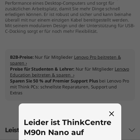
Performance eines Desktop-Computers und sorgt für
zusätzlichen Arbeitsplatz, damit Sie mehr Dinge schnell
erledigen können. Er ist robust und sicher und kann beinahe
überall mit nur einem einzigen Kabel bereitgestellt werden.
Mit seinem modularen Design und der Unterstützung für USB-
C-Docking sorgt er für noch mehr Flexibilität.
B2B-Preise:
Nur für Mitglieder
Lenovo Pro beitreten &
sparen ›
Preise für Studenten & Lehrer:
Nur für Mitglieder
Lenovo
Education beitreten & sparen ›
Sparen Sie 50 % auf Premier Support Plus
bei Lenovo Pro
mit Think PCs: schnellste Reparaturen, Support und
Extras
Leider ist ThinkCentre
Leistungsmerkmale
M90n Nano auf