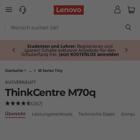
T
zum Hauptinhalt springen
h
i
Currently displaying item 2 of 3
n
Studenten und Lehrer:
Registrieren und
sparen! Schalte exklusive Angebote für den
Schulanfang frei.
Jetzt KOSTENLOS anmelden
k
C
Startseite
>
...
>
M Series Tiny
AUSVERKAUFT
e
ThinkCentre M70q
n
(267)
t
Übersicht
Leistungsmerkmale
Technische Daten
Kompati
r