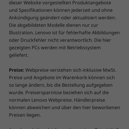
dieser Website vorgestellten Produktangebote
Passwörter, während die BIOS-basierte Smart
schnelleren und zuverlässigeren Internetverbindung
Hauptspeicher
Hauptspeicher
Hauptspe
USB Protection verhindert, dass sich nicht
und Spezifikationen können jederzeit und ohne
und verbesserter Konnektivität. Schützen Sie Ihre IT-
Up to 2 DDR4
Bis zu 32 GB DDR5
Bis zu 64
autorisierte Benutzer mit dem Gerät verbinden
Ankündigung geändert oder aktualisiert werden.
SODIMM
Investitionen, indem Sie Adware, Malware und andere
und auf Ihre Dateien zugreifen. Das Gerät ist
2933MHz
Die abgebildeten Modelle dienen nur zur
Bedrohungen effizient abwehren. Entfesseln Sie das
außerdem mit einem Steckplatz für ein
Illustration. Lenovo ist für fehlerhafte Abbildungen
Potenzial für eine spannende virtuelle Reise!
Kensington-Schloss ausgestattet, mit dem Sie
oder Druckfehler nicht verantwortlich. Die hier
Massenspeiche
Massenspeiche
Massens
es physisch an Ihrem Schreibtisch oder einem
gezeigten PCs werden mit Betriebssystem
r
r
r
anderen Platz anschließen können.
geliefert.
2.5” HDD or PCIe
2 x M.2 PCIe Gen4
2 x M.2 PC
add-on cards
Performance-SSD
Performan
Bildschirm, Tastatur und Maus sind separat erhältlich.
Preise:
Webpreise verstehen sich inklusive MwSt.
Preise und Angebote im Warenkorb können sich
Jetzt kaufen
Jetzt k
so lange ändern, bis die Bestellung aufgegeben
wurde. Preisersparnisse beziehen sich auf die
Vergleichen
Vergleichen
Vergle
normalen Lenovo Webpreise. Händlerpreise
können abweichen und über den hier beworbenen
Preisen liegen.
Sämtliches ansehen Desktops und All-in-One-PCs