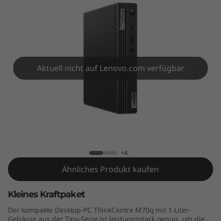
e
M
7
0
Aktuell nicht auf Lenovo.com verfügbar
q
ThinkCentre M70q
+4
Ähnliches Produkt kaufen
Kleines Kraftpaket
Der kompakte Desktop-PC ThinkCentre M70q mit 1-Liter-
Gehäuse aus der Tiny-Serie ist leistungsstark genug, um die