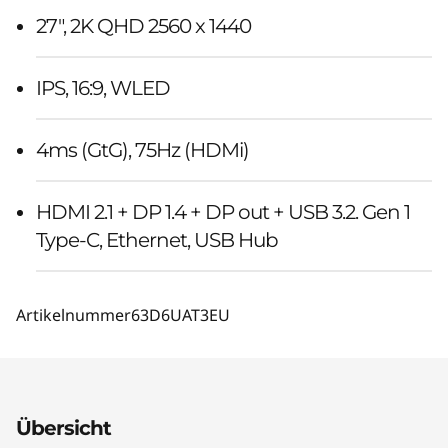
27", 2K QHD 2560 x 1440
IPS, 16:9, WLED
4ms (GtG), 75Hz (HDMi)
HDMI 2.1 + DP 1.4 + DP out + USB 3.2. Gen 1
Type-C, Ethernet, USB Hub
Artikelnummer
63D6UAT3EU
Übersicht