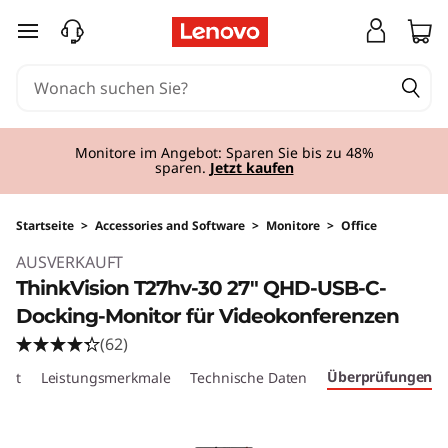
zum Hauptinhalt springen
Monitore im Angebot: Sparen Sie bis zu 48%
sparen.
Jetzt kaufen
Startseite
>
Accessories and Software
>
Monitore
>
Office
Original Price 349.01 AT_EUR Discounted Pric
AUSVERKAUFT
ThinkVision T27hv-30 27" QHD-USB-C-
Docking-Monitor für Videokonferenzen
(62)
Überprüfungen
cht
Leistungsmerkmale
Technische Daten