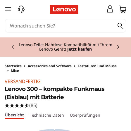
zum Hauptinhalt springen
Currently displaying item 2 of 3
Lenovo Teile: Nahtlose Kompatibilität mit Ihrem
Lenovo Gerät!
Jetzt kaufen
Startseite
>
Accessories and Software
>
Tastaturen und Mäuse
>
Mice
Original Price 14.00 AT_EUR Discounted Price
VERSANDFERTIG
Lenovo 300 – kompakte Funkmaus
(Eisblau) mit Batterie
(85)
Übersicht
Technische Daten
Überprüfungen