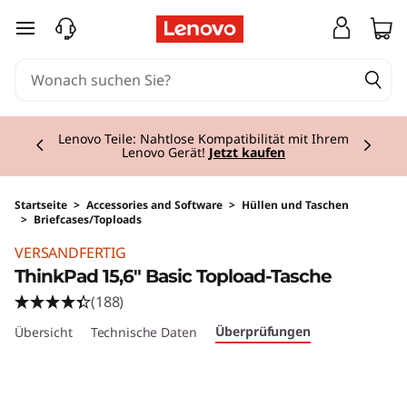
zum Hauptinhalt springen
Currently displaying item 2 of 3
Lenovo Teile: Nahtlose Kompatibilität mit Ihrem
Lenovo Gerät!
Jetzt kaufen
Startseite
>
Accessories and Software
>
Hüllen und Taschen
>
Briefcases/Toploads
Original Price 19.01 AT_EUR Discounted Price 
VERSANDFERTIG
ThinkPad 15,6" Basic Topload-Tasche
(188)
Überprüfungen
Übersicht
Technische Daten