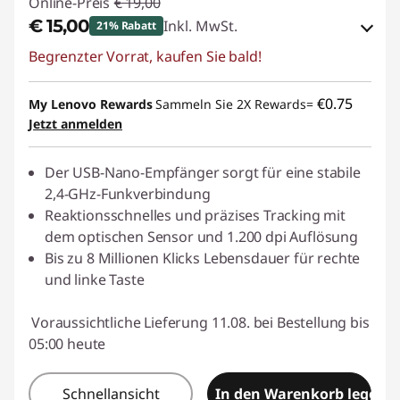
Online-Preis
€ 19,00
€ 15,00
Inkl. MwSt.
21% Rabatt
Begrenzter Vorrat, kaufen Sie bald!
eCoupon-Rabatt :
-€ 4,00
eCoupon :
BACKTOSCHOOL
€0.75
My Lenovo Rewards
Sammeln Sie 2X Rewards=
Jetzt anmelden
Der USB-Nano-Empfänger sorgt für eine stabile
2,4-GHz-Funkverbindung
Reaktionsschnelles und präzises Tracking mit
dem optischen Sensor und 1.200 dpi Auflösung
Bis zu 8 Millionen Klicks Lebensdauer für rechte
und linke Taste
Voraussichtliche Lieferung 11.08. bei Bestellung bis
05:00 heute
Schnellansicht
In den Warenkorb legen