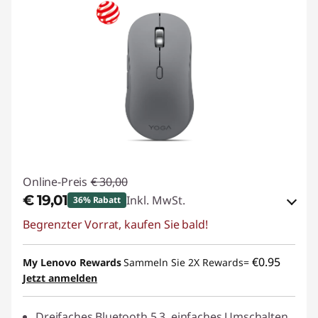
Online-Preis
€ 30,00
€ 19,01
Inkl. MwSt.
36% Rabatt
Begrenzter Vorrat, kaufen Sie bald!
eCoupon-Rabatt :
-€ 10,99
eCoupon :
BACKTOSCHOOL
€0.95
My Lenovo Rewards
Sammeln Sie 2X Rewards=
Jetzt anmelden
Dreifaches Bluetooth 5.3, einfaches Umschalten