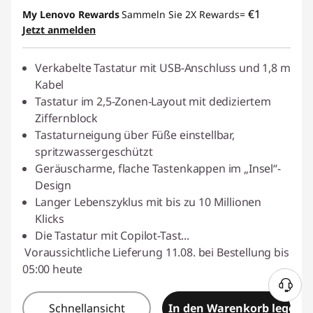
eCoupon-Rabatt :
-€ 3,74
€1
My Lenovo Rewards
Sammeln Sie 2X Rewards=
Jetzt anmelden
eCoupon :
THINKDEAL
Verkabelte Tastatur mit USB-Anschluss und 1,8 m
Kabel
Tastatur im 2,5-Zonen-Layout mit dediziertem
Ziffernblock
Tastaturneigung über Füße einstellbar,
spritzwassergeschützt
Geräuscharme, flache Tastenkappen im „Insel“-
Design
Langer Lebenszyklus mit bis zu 10 Millionen
Klicks
Die Tastatur mit Copilot-Tast
...
Voraussichtliche Lieferung 11.08. bei Bestellung bis
05:00 heute
Schnellansicht
In den Warenkorb legen