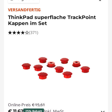
VERSANDFERTIG
ThinkPad superflache TrackPoint
Kappen im Set
(371)
Online-Preis
€ 15,61
€ 11,62
Inkl. MwSt.
25% Rabatt