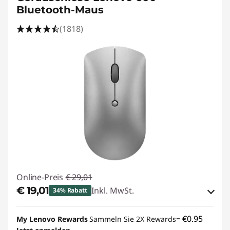
Bluetooth-Maus
(1818)
Online-Preis
€ 29,01
€ 19,01
Inkl. MwSt.
34% Rabatt
eCoupon-Rabatt :
-€ 10,00
€0.95
My Lenovo Rewards
Sammeln Sie 2X Rewards=