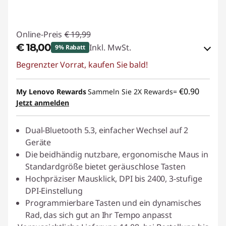
Online-Preis
€ 19,99
€ 18,00
Inkl. MwSt.
9% Rabatt
Begrenzter Vorrat, kaufen Sie bald!
eCoupon-Rabatt :
-€ 1,99
eCoupon :
BACKTOSCHOOL
€0.90
My Lenovo Rewards
Sammeln Sie 2X Rewards=
Jetzt anmelden
Dual-Bluetooth 5.3, einfacher Wechsel auf 2
Geräte
Die beidhändig nutzbare, ergonomische Maus in
Standardgröße bietet geräuschlose Tasten
Hochpräziser Mausklick, DPI bis 2400, 3-stufige
DPI-Einstellung
Programmierbare Tasten und ein dynamisches
Rad, das sich gut an Ihr Tempo anpasst