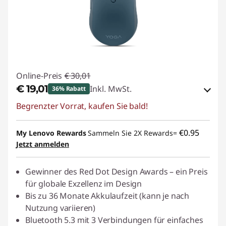
Online-Preis
€ 30,01
€ 19,01
Inkl. MwSt.
36% Rabatt
Begrenzter Vorrat, kaufen Sie bald!
eCoupon-Rabatt :
-€ 11,00
eCoupon :
BACKTOSCHOOL
€0.95
My Lenovo Rewards
Sammeln Sie 2X Rewards=
Jetzt anmelden
Gewinner des Red Dot Design Awards – ein Preis
für globale Exzellenz im Design
Bis zu 36 Monate Akkulaufzeit (kann je nach
Nutzung variieren)
Bluetooth 5.3 mit 3 Verbindungen für einfaches