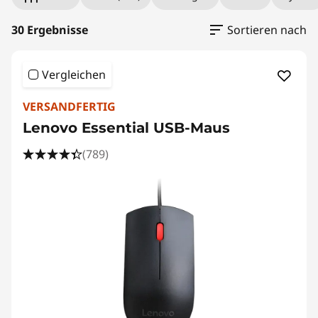
a
t
30 Ergebnisse
Sortieren nach
u
Vergleichen
r
VERSANDFERTIG
e
Lenovo Essential USB-Maus
n
(789)
u
n
d
M
ä