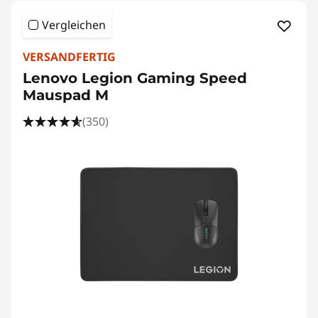
i
Vergleichen
n
VERSANDFERTIG
i
Lenovo Legion Gaming Speed
Mauspad M
e
(350)
r
t
e