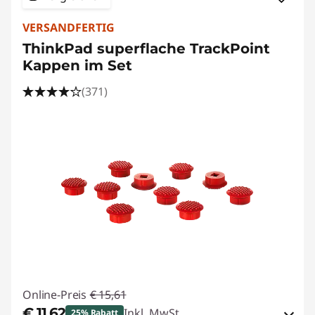
o
VERSANDFERTIG
s
ThinkPad superflache TrackPoint
e
Kappen im Set
,
(371)
U
S
B
-
L
a
Online-Preis
€ 15,61
s
€ 11,62
Inkl. MwSt.
25% Rabatt