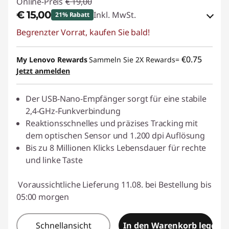
Online-Preis
€ 19,00
€ 15,00
Inkl. MwSt.
21% Rabatt
Begrenzter Vorrat, kaufen Sie bald!
eCoupon-Rabatt :
-€ 4,00
eCoupon :
BACKTOSCHOOL
€0.75
My Lenovo Rewards
Sammeln Sie 2X Rewards=
Jetzt anmelden
Der USB-Nano-Empfänger sorgt für eine stabile
2,4-GHz-Funkverbindung
Reaktionsschnelles und präzises Tracking mit
dem optischen Sensor und 1.200 dpi Auflösung
Bis zu 8 Millionen Klicks Lebensdauer für rechte
und linke Taste
Voraussichtliche Lieferung 11.08. bei Bestellung bis
05:00 morgen
Schnellansicht
In den Warenkorb legen