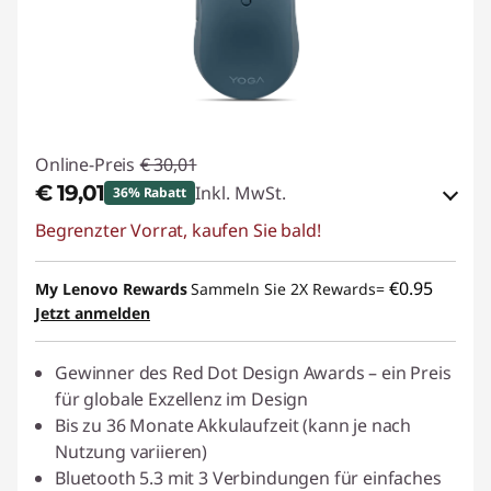
Online-Preis
€ 30,01
€ 19,01
Inkl. MwSt.
36% Rabatt
Begrenzter Vorrat, kaufen Sie bald!
eCoupon-Rabatt :
-€ 11,00
eCoupon :
BACKTOSCHOOL
€0.95
My Lenovo Rewards
Sammeln Sie 2X Rewards=
Jetzt anmelden
Gewinner des Red Dot Design Awards – ein Preis
für globale Exzellenz im Design
Bis zu 36 Monate Akkulaufzeit (kann je nach
Nutzung variieren)
Bluetooth 5.3 mit 3 Verbindungen für einfaches