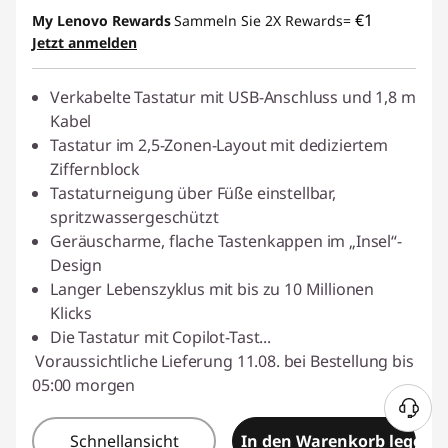
eCoupon-Rabatt :
-€ 3,74
€1
My Lenovo Rewards
Sammeln Sie 2X Rewards=
Jetzt anmelden
eCoupon :
THINKDEAL
Verkabelte Tastatur mit USB-Anschluss und 1,8 m
Kabel
Tastatur im 2,5-Zonen-Layout mit dediziertem
Ziffernblock
Tastaturneigung über Füße einstellbar,
spritzwassergeschützt
Geräuscharme, flache Tastenkappen im „Insel“-
Design
Langer Lebenszyklus mit bis zu 10 Millionen
Klicks
Die Tastatur mit Copilot-Tast
...
Voraussichtliche Lieferung 11.08. bei Bestellung bis
05:00 morgen
Schnellansicht
In den Warenkorb legen