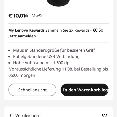
u
€ 10,01
Inkl. MwSt.
s
e
€0.50
My Lenovo Rewards
Sammeln Sie 2X Rewards=
Jetzt anmelden
|
K
Maus in Standardgröße für besseren Griff
Kabelgebundene USB-Verbindung
a
Hohe Auflösung mit 1.600 dpi
Voraussichtliche Lieferung 11.08. bei Bestellung bis
b
05:00 morgen
e
Schnellansicht
In den Warenkorb legen
l
l
Vergleichen