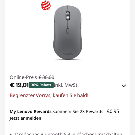
Online-Preis
€ 30,00
€ 19,01
Inkl. MwSt.
36% Rabatt
Begrenzter Vorrat, kaufen Sie bald!
eCoupon-Rabatt :
-€ 10,99
eCoupon :
BACKTOSCHOOL
€0.95
My Lenovo Rewards
Sammeln Sie 2X Rewards=
Jetzt anmelden
Dreifaches Bluetooth 5.3, einfaches Umschalten