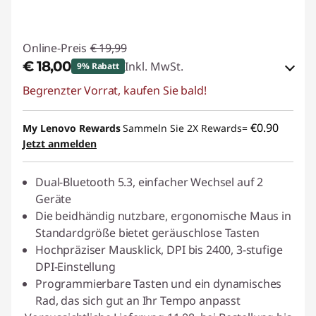
Online-Preis
€ 19,99
€ 18,00
Inkl. MwSt.
9% Rabatt
Begrenzter Vorrat, kaufen Sie bald!
eCoupon-Rabatt :
-€ 1,99
eCoupon :
BACKTOSCHOOL
€0.90
My Lenovo Rewards
Sammeln Sie 2X Rewards=
Jetzt anmelden
Dual-Bluetooth 5.3, einfacher Wechsel auf 2
Geräte
Die beidhändig nutzbare, ergonomische Maus in
Standardgröße bietet geräuschlose Tasten
Hochpräziser Mausklick, DPI bis 2400, 3-stufige
DPI-Einstellung
Programmierbare Tasten und ein dynamisches
Rad, das sich gut an Ihr Tempo anpasst