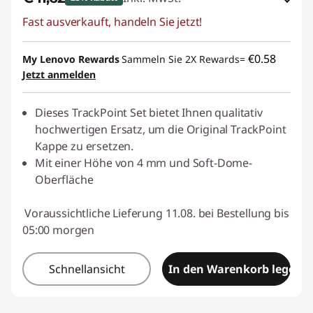
e
Fast ausverkauft, handeln Sie jetzt!
eCoupon-Rabatt :
-€ 3,99
r
eCoupon :
THINKDEAL
€0.58
My Lenovo Rewards
Sammeln Sie 2X Rewards=
Jetzt anmelden
-
u
Dieses TrackPoint Set bietet Ihnen qualitativ
hochwertigen Ersatz, um die Original TrackPoint
n
Kappe zu ersetzen.
Mit einer Höhe von 4 mm und Soft-Dome-
d
Oberfläche
k
Voraussichtliche Lieferung 11.08. bei Bestellung bis
o
05:00 morgen
m
Schnellansicht
In den Warenkorb legen
b