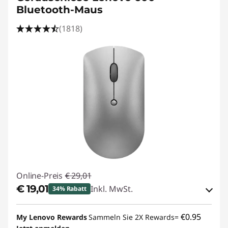
Bluetooth-Maus
(1818)
Online-Preis
€ 29,01
€ 19,01
Inkl. MwSt.
34% Rabatt
eCoupon-Rabatt :
-€ 10,00
€0.95
My Lenovo Rewards
Sammeln Sie 2X Rewards=