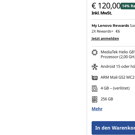
€ 120,00
14% Ra
L
Inkl. MwSt.
e
Sa
My Lenovo Rewards
2X Rewards=
€6
n
Jetzt anmelden
o
MediaTek Helio G81
Prozessor (2,00 GHz
v
Android 15 oder h
o
ARM Mali G52 MC2
4 GB -- (verlötet)
256 GB
Mehr
In den Warenkor