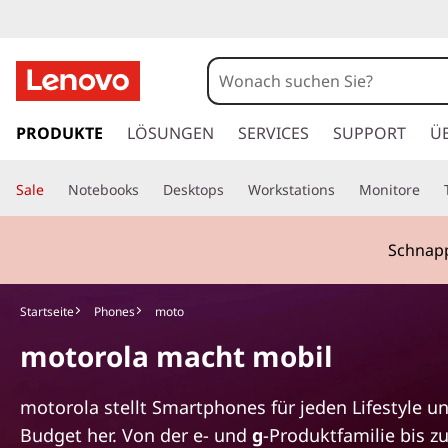
E
r
l
z
u
PRODUKTE
LÖSUNGEN
SERVICES
SUPPORT
Ü
e
m
H
b
Sale
Notebooks
Desktops
Workstations
Monitore
a
u
e
p
Schnapp
t
n
i
n
S
Startseite
Phones
moto
h
motorola macht mobil
a
i
l
t
e
motorola stellt Smartphones für jeden Lifestyle u
s
Budget her. Von der e- und
g
-Produktfamilie bis 
p