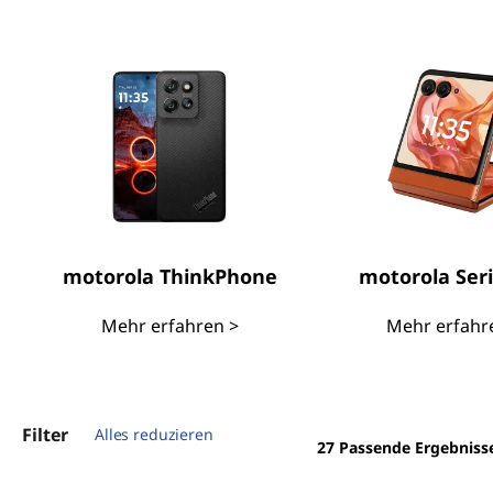
d
e
r
M
o
t
motorola ThinkPhone
motorola Seri
o
Mehr erfahren >
Mehr erfahr
S
m
Filter
Alles reduzieren
a
27
Passende Ergebniss