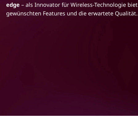
d
edge
– als Innovator für Wireless-Technologie biet
r
i
i
gewünschten Features und die erwartete Qualität.
n
e
g
e
V
n
i
e
l
f
a
l
t