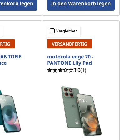
renkorb legen
In den Warenkorb legen
n
Vergleichen
RTIG
VERSANDFERTIG
 PANTONE
motorola edge 70 -
uce
PANTONE Lily Pad
3.0
(1)