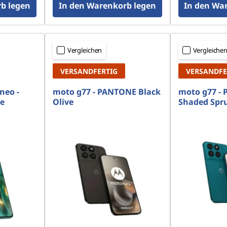
b legen
In den Warenkorb legen
In den Wa
Vergleichen
Vergleiche
VERSANDFERTIG
VERSANDFE
neo -
moto g77 - PANTONE Black
moto g77 -
e
Olive
Shaded Spr