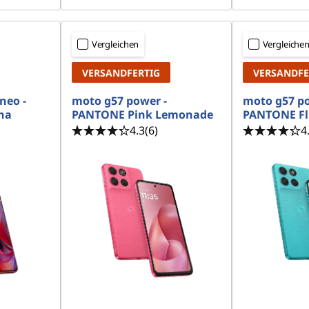
Vergleichen
Vergleiche
VERSANDFERTIG
VERSANDFE
neo -
moto g57 power -
moto g57 po
na
PANTONE Pink Lemonade
PANTONE Fl
4.3
(6)
4