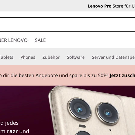
Lenovo Pro
Store für 
BER LENOVO
SALE
Tablets
Phones
Zubehör
Software
Server und Datenspe
 dir die besten Angebote und spare bis zu 50%!
Jetzt zusc
nd jedes
zum
razr
und