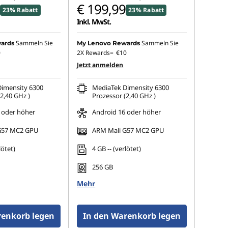
€ 199,99
23% Rabatt
23% Rabatt
Inkl. MwSt.
Sammeln Sie
Sammeln Sie
ards
My Lenovo Rewards
0
2X Rewards=
€10
Jetzt anmelden
imensity 6300
MediaTek Dimensity 6300
2,40 GHz )
Prozessor (2,40 GHz )
 oder höher
Android 16 oder höher
G57 MC2 GPU
ARM Mali G57 MC2 GPU
lötet)
4 GB -- (verlötet)
256 GB
Mehr
renkorb legen
In den Warenkorb legen