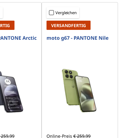
n
Vergleichen
RTIG
VERSANDFERTIG
PANTONE Arctic
moto g67 - PANTONE Nile
 259,99
Online-Preis
€ 259,99