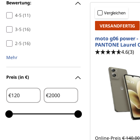
r
Bewertung:
t
Vergleichen
4-5 (11)
VERSANDFERTIG
p
3-5 (16)
moto g06 power -
h
2-5 (16)
PANTONE Laurel 
4.6
(3)
o
Mehr
n
Preis (in €)
e
s
€
€
v
o
n
Online-Preis
€ 140,00