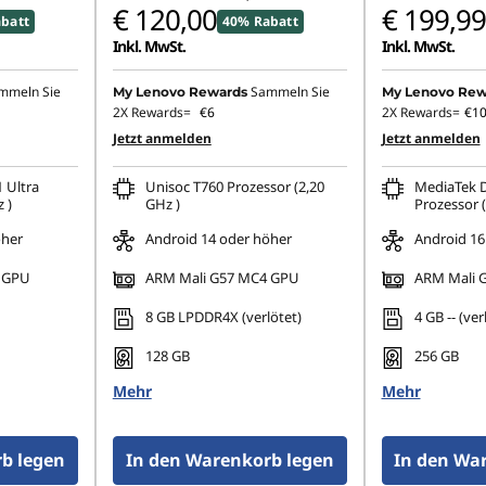
€ 120,00
€ 199,99
batt
40% Rabatt
Inkl. MwSt.
Inkl. MwSt.
mmeln Sie
Sammeln Sie
My Lenovo Rewards
My Lenovo Rew
2X Rewards=
€6
2X Rewards=
€1
Jetzt anmelden
Jetzt anmelden
 Ultra
Unisoc T760 Prozessor (2,20
MediaTek D
 )
GHz )
Prozessor (
öher
Android 14 oder höher
Android 16
 GPU
ARM Mali G57 MC4 GPU
ARM Mali 
8 GB LPDDR4X (verlötet)
4 GB -- (ver
128 GB
256 GB
Mehr
Mehr
b legen
In den Warenkorb legen
In den Wa