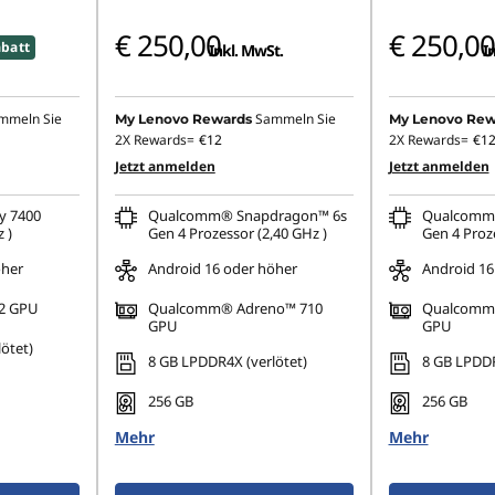
€ 250,00
€ 250,00
batt
Inkl. MwSt.
I
mmeln Sie
Sammeln Sie
My Lenovo Rewards
My Lenovo Rew
2X Rewards=
€12
2X Rewards=
€1
Jetzt anmelden
Jetzt anmelden
y 7400
Qualcomm® Snapdragon™ 6s
Qualcomm
 )
Gen 4 Prozessor (2,40 GHz )
Gen 4 Proze
öher
Android 16 oder höher
Android 16
2 GPU
Qualcomm® Adreno™ 710
Qualcomm
GPU
GPU
ötet)
8 GB LPDDR4X (verlötet)
8 GB LPDDR
256 GB
256 GB
Mehr
Mehr