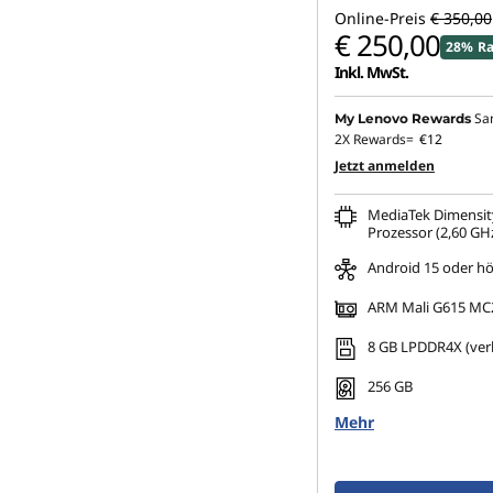
Online-Preis
€ 350,00
€ 250,00
28% Ra
Inkl. MwSt.
Sa
My Lenovo Rewards
2X Rewards=
€12
Jetzt anmelden
MediaTek Dimensit
Prozessor (2,60 GHz
Android 15 oder h
ARM Mali G615 MC
8 GB LPDDR4X (verl
256 GB
Mehr