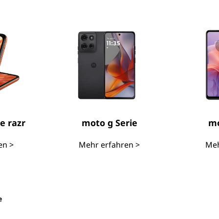
e razr
moto g Serie
mo
en >
Mehr erfahren >
Meh
e