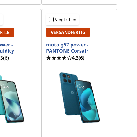
n
Vergleichen
RTIG
VERSANDFERTIG
wer -
moto g57 power -
uidity
PANTONE Corsair
.3
(6)
4.3
(6)