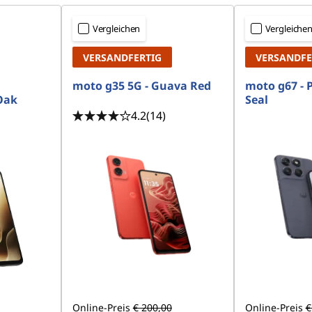
Vergleichen
Vergleiche
VERSANDFERTIG
VERSANDFE
moto g35 5G - Guava Red
moto g67 - 
Oak
Seal
4.2
(14)
Online-Preis
€ 200,00
Online-Preis
€