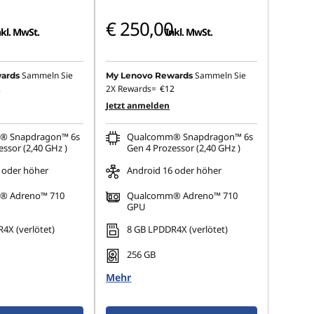
€ 250,00
nkl. MwSt.
Inkl. MwSt.
Sammeln Sie
Sammeln Sie
ards
My Lenovo Rewards
2
2X Rewards=
€12
Jetzt anmelden
® Snapdragon™ 6s
Qualcomm® Snapdragon™ 6s
ssor (2,40 GHz )
Gen 4 Prozessor (2,40 GHz )
 oder höher
Android 16 oder höher
® Adreno™ 710
Qualcomm® Adreno™ 710
GPU
4X (verlötet)
8 GB LPDDR4X (verlötet)
256 GB
Mehr