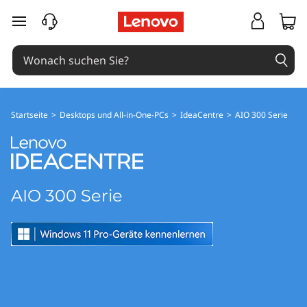
I
zum Hauptinhalt springen
d
e
a
Startseite
>
Desktops und All-in-One-PCs
>
IdeaCentre
>
AIO 300 Serie
C
e
n
AIO 300 Serie
t
r
e