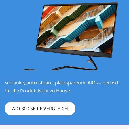
A
I
O
3
0
0
S
Schlanke, aufrüstbare, platzsparende AIOs – perfekt
e
für die Produktivität zu Hause.
r
AIO 300 SERIE VERGLEICH
i
e