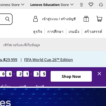
siness Store
Lenovo Education
Store
เข้าสู่ระบบ / สร้างบัญชี
ธุรกิจ
การศึกษา
เกมมิ่ง
สร้างสรรค์
เซิร์ฟเวอร์และที่เก็บข้อมูล
กิน ฿29,999
|
FIFA World Cup 26™ Edition
0
0
0
0
6
6
6
6
2
2
2
2
1
1
1
1
3
3
3
3
4
3
4
3
:
:
1วัน6ชั่วโมง21นาที33วินาที
Shop Now
ชั่วโมง
นาที
วินาที