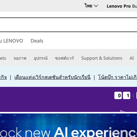
ไทย
Lenovo Pro
Bu
กับ LENOVO
Deals
ets
จอภาพ
อุปกรณ์
ซอฟต์แวร์
Support & Solutions
AI
กิจ
|
เดือนแห่งเวิร์กสเตชันสำหรับนักเรียนี
|
โน้ตบุ๊ก ราคาไม่เ
0
0
0
0
1
1
1
1
:
วัน