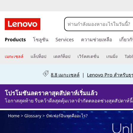
บั
ฟ
ข้
เ
Products
โซลูชัน
Services
ความช่วยเหลือ
เกี่ยว
า
ม
ฟ
ไ
เมกะเซลล์
แล็ปท็อป
เดสก์ท็อป
เวิร์คสเตชั่น
เกมมิ่ง
Tabl
ป
อ
ที่
8.8 เมกะเซลล์
|
Lenovo Pro สำหรับธุร
เ
ร์
นื้
โปรโมชันลดราคาสุดสัปดาห์เริ่มแล้ว
อ
อิ
ห
โอกาสสุดท้าย รีบคว้าดีลสุดคุ้มเวลาจำกัดตลอดช่วงสุดสัปดาห์นี้
า
น
ห
Home
>
Glossary
> บัฟเฟอร์อินพุตคืออะไร?
ลั
พุ
ก