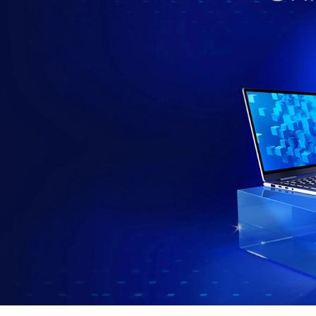
ต
คื
อ
อ
ะ
ไ
ร
?