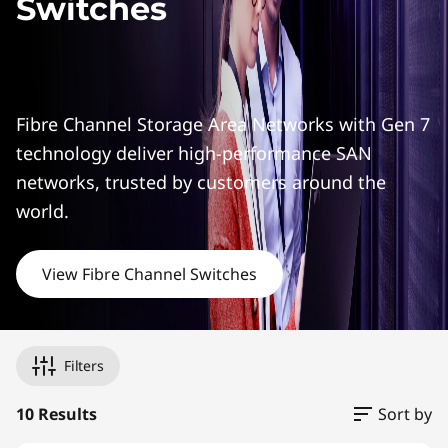
a
Switches
n
n
e
Fibre Channel Storage Area Networks with Gen 7
technology deliver high-performance SAN
l
networks, trusted by customers around the
S
world.
w
View Fibre Channel Switches
i
t
Filters
c
10 Results
Sort by
h