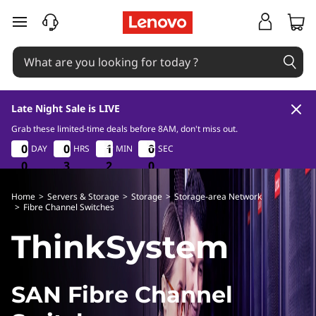
S
skip to main content
A
N
F
Late Night Sale is LIVE
i
Grab these limited-time deals before 8AM, don't miss out.
0
3
1
8
0
0
0
0
0
0
0
0
1
1
1
1
5
5
5
5
DAY
HRS
MIN
SEC
b
0
0
0
3
3
3
1
1
1
8
9
9
r
Home
>
Servers & Storage
>
Storage
>
Storage-area Network
>
Fibre Channel Switches
e
ThinkSystem
C
h
SAN Fibre Channel