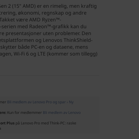
n 2 (15" AMD) er en rimelig, men kraftig
trering, økonomi, regnskap og andre
 Takket være AMD Ryzen™-
0-serien med Radeon™-grafikk kan du
re presentasjoner uten problemer. Den
etsplattformen og Lenovos ThinkShield-
eskytter både PC-en og dataene, mens
agen, Wi-Fi 6 og LTE (kommer som tillegg)
mmer
Bli medlem av Lenovo Pro og spar › Ny
ere:
Kun for medlemmer
Bli medlem av Lenovo
ort Plus
på Lenovo Pro med Think-PC: raske
a