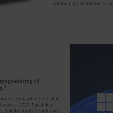
ørkenen, fra vektløshet til sø
oppgradering til
1
g.
nder ferdigstilling, og skal
sette til 2022. Spesifikke
et. Enkelte funksjoner krever