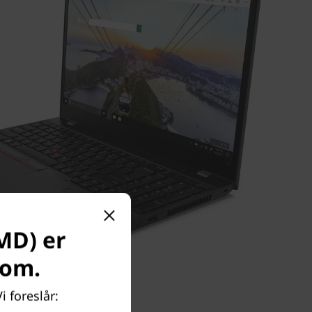
MD) er
com.
i foreslår: