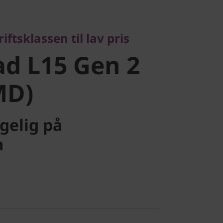
 L15 Gen 2
iftsklassen til lav pris
D)
d L15 Gen 2
MD)
ngelig på
m