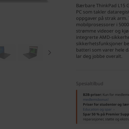
Bærbare ThinkPad L15 Ge
PC som takler dataregis
oppgaver på strak arm.
mobilprosessorer i 500
strømme videoer og kjø
integrerte AMD-sikkerh
sikkerhetsfunksjoner b
batteri som varer hele d
lar deg jobbe overalt.
Spesialtilbud
B2B-priser:
Kun for medle
medlemsbonus!
Priser for studenter og lær
Education og spar ›
Spar 50 % på Premier Supp
reparasjoner, støtte og ekstr