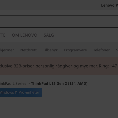
Lenovo P
TTE
OM LENOVO
SALG
Skjermer
Nettbrett
Tilbehør
Programvare
Telefoner
S
lusive B2B-priser, personlig rådgiver og mye mer. Ring: +47
nkPad L Series
>
ThinkPad L15 Gen 2 (15″, AMD)
Datakraft i bedrift