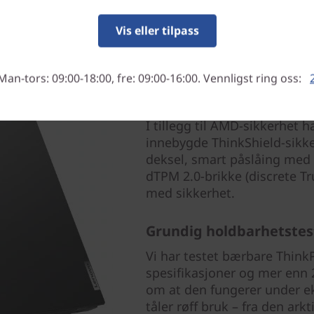
Vis eller tilpass
Man-tors: 09:00-18:00, fre: 09:00-16:00. Vennligst ring oss:
Robust sikkerhet
I tillegg til AMD-sikkerhet
innebygde ThinkShield-sik
deksel, smart påslåing med 
dTPM 2.0-brikke (discrete Tr
med sikkerhet.
Grundig holdbarhetstes
Vi har testet bærbare ThinkP
spesifikasjoner og mer enn 2
om at den fungerer under ek
tåler røff bruk – fra den ark