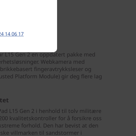
24 14 06 17
 har L15 Gen 2 en oppdatert pakke med
kerhetsløsninger. Webkamera med
brikkebasert fingeravtrykksleser og
usted Platform Module) gir deg flere lag
tet
ad L15 Gen 2 i henhold til tolv militære
00 kvalitetskontroller for å forsikre oss
streme forhold. Den har bevist at den
tiske villmarken til sandstormer i