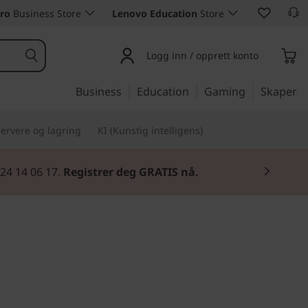
ro
Business Store
Lenovo Education
Store
Logg inn / opprett konto
Business
Education
Gaming
Skaper
ervere og lagring
KI (Kunstig intelligens)
 24 14 06 17.
Registrer deg GRATIS nå.
sklassen til lav pris