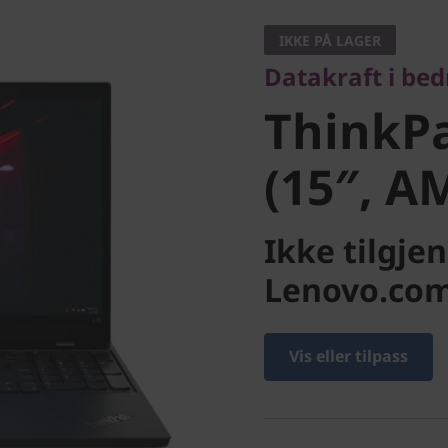
ThinkPad
IKKE PÅ LAGER
Datakraft i bedr
(15″, AM
ThinkPa
(15″, A
Ikke tilgje
Lenovo.co
Vis eller tilpass