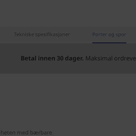
Tekniske spesifikasjoner
Porter og spor
Betal innen 30 dager.
Maksimal ordrever
omheten med bærbare