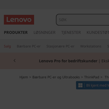
T
h
i
g
å
PRODUKTER
LØSNINGER
TJENESTER
KUNDESTØ
n
t
i
k
Salg
Bærbare PC-er
Stasjonære PC-er
Workstations
l
h
P
Currently displaying item 2 of 2
o
Lenovo Pro for bedriftskunder
| Eksk
v
a
e
d
d
Hjem
>
Bærbare PC-er og Ultrabooks
>
ThinkPad
>
Thi
i
n
L
n
h
1
o
l