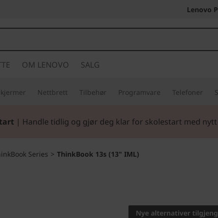
Lenovo P
TTE
OM LENOVO
SALG
Skjermer
Nettbrett
Tilbehør
Programvare
Telefoner
S
tart
| Handle tidlig og gjør deg klar for skolestart med nytt 
inkBook Series
>
ThinkBook 13s (13" IML)
Når jobb og fritid
ThinkBoo
Nye alternativer tilgjeng