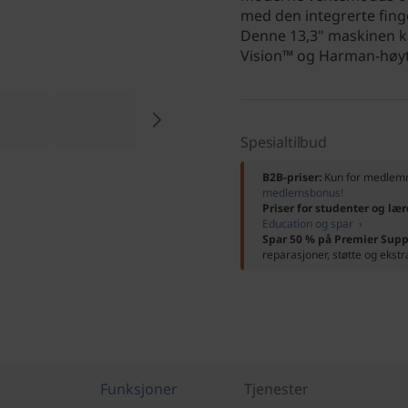
med den integrerte fing
Denne 13,3" maskinen ka
Vision™ og Harman-høyt
Spesialtilbud
B2B-priser:
Kun for medle
medlemsbonus!
Priser for studenter og lær
Education og spar ›
Spar 50 % på Premier Supp
reparasjoner, støtte og ekstr
Funksjoner
Tjenester