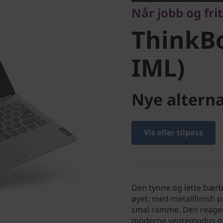
Når jobb og fri
IML)
ThinkBo
IML)
Nye alterna
Vis eller tilpass
Den tynne og lette bærb
øyet, med metallfinish 
smal ramme. Den reager
moderne ventemodus og 