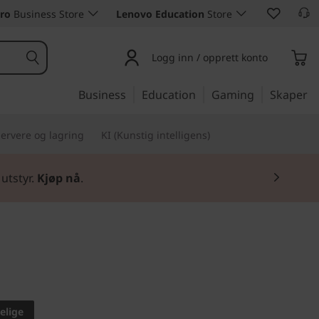
ro
Business Store
Lenovo Education
Store
Logg inn / opprett konto
Business
Education
Gaming
Skaper
ervere og lagring
KI (Kunstig intelligens)
utstyr.
Kjøp nå
.
 møtes
k 13s (13"
elige