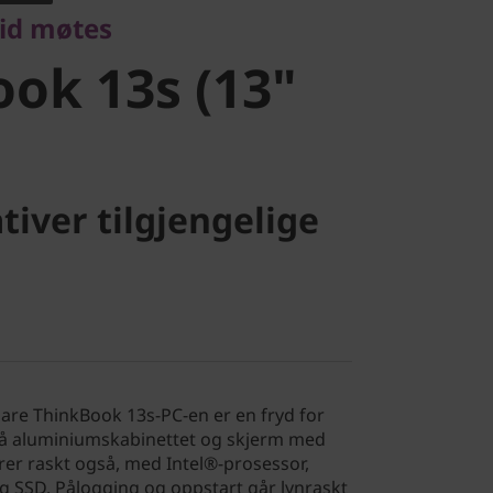
tid møtes
ok 13s (13"
tiver tilgjengelige
are ThinkBook 13s-PC-en er en fryd for
på aluminiumskabinettet og skjerm med
er raskt også, med Intel®-prosessor,
SSD. Pålogging og oppstart går lynraskt