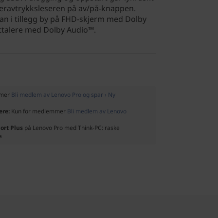
eravtrykksleseren på av/på-knappen.
n i tillegg by på FHD-skjerm med Dolby
talere med Dolby Audio™.
mmer
Bli medlem av Lenovo Pro og spar › Ny
ere:
Kun for medlemmer
Bli medlem av Lenovo
ort Plus
på Lenovo Pro med Think-PC: raske
a