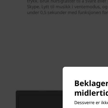
trykk. Bruk hurtigtaster til å svare ell
Skype. Lytt til musikk i ventemodus, og
under 0,5 sekunder med funksjonen f
Beklager
midlerti
Dessverre er ikke