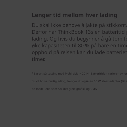
Lenger tid mellom hver lading
Du skal ikke behøve å jakte på stikkonta
Derfor har ThinkBook 13s en batteritid 
lading. Og hvis du begynner å gå tom f
øke kapasiteten til 80 % på bare en time
opphold på reisen kan du lade batteriet 
timer.
*Basert på testing med MobileMark 2014. Batteritiden varierer avhengi
du vil bruke hurtiglading, trenger du også en 65 W strømadapter (till
de modellene som har integrert grafikk og UMA.