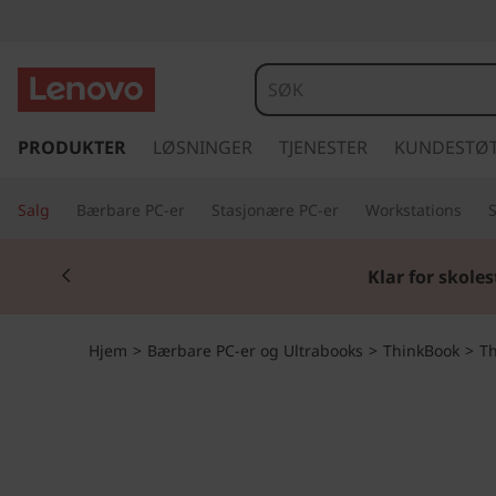
T
h
i
g
å
PRODUKTER
LØSNINGER
TJENESTER
KUNDESTØ
n
t
i
k
Salg
Bærbare PC-er
Stasjonære PC-er
Workstations
l
h
B
Currently displaying item 1 of 2
o
Klar for skoles
v
o
e
d
o
Hjem
>
Bærbare PC-er og Ultrabooks
>
ThinkBook
>
Th
i
n
k
n
h
1
o
l