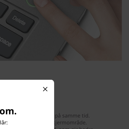
com.
r flott og funksjonell på samme tid.
lår:
ør at du får større skjermområde.