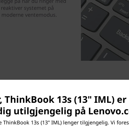
er legge på når du ringer med
 reaktiver systemet på
or moderne ventemodus.
, ThinkBook 13s (13" IML) er
Blendende vakker
dig utilgjengelig på Lenovo.
Skjermen på ThinkBook 13s e
 ThinkBook 13s (13" IML) lenger tilgjengelig. Vi fores
Den 5,5 mm smale rammen gj