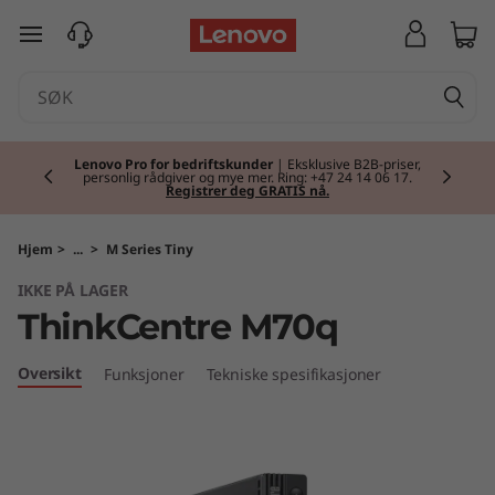
T
gå til hovedinnhold
h
i
Currently displaying item 2 of 2
n
Lenovo Pro for bedriftskunder
| Eksklusive B2B-priser,
personlig rådgiver og mye mer. Ring: +47 24 14 06 17.
Registrer deg GRATIS nå.
k
C
Hjem
>
...
>
M Series Tiny
IKKE PÅ LAGER
e
ThinkCentre M70q
n
Oversikt
Funksjoner
Tekniske spesifikasjoner
t
r