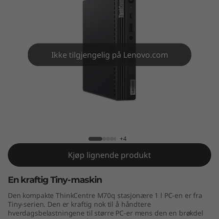
e
M
7
Ikke tilgjengelig på Lenovo.com
0
q
ThinkCentre M70q
+4
Kjøp lignende produkt
En kraftig Tiny-maskin
Den kompakte ThinkCentre M70q stasjonære 1 l PC-en er fra
Tiny-serien. Den er kraftig nok til å håndtere
hverdagsbelastningene til større PC-er mens den en brøkdel