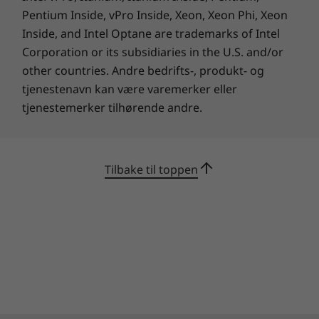
Pentium Inside, vPro Inside, Xeon, Xeon Phi, Xeon
Inside, and Intel Optane are trademarks of Intel
Corporation or its subsidiaries in the U.S. and/or
Passer overalt og ser bra ut
other countries. Andre bedrifts-, produkt- og
M70q er ikke stort større enn en bok og er
tjenestenavn kan være varemerker eller
enkel å bruke hvor som helst. ThinkCentre
tjenestemerker tilhørende andre.
Vertical Stand (tilleggsutstyr) gir ekstra
stabilitet når du måtte trenge det. Flere
monteringssett er tilgjengelige, eller du kan
Tilbake til toppen
bare legge den på en hylle eller et skrivebord,
vannrett eller loddrett. Det moderniserte
kabinettet i ravnsvart vil ta seg godt ut overalt.
Bærekraftig design og bruk
M70q oppfyller flere globale standarder for
®
®
bærekraft, inkludert Energy Star
8.0, EPEAT
Gold, RoHS og flere. Den er sertifisert for lavt