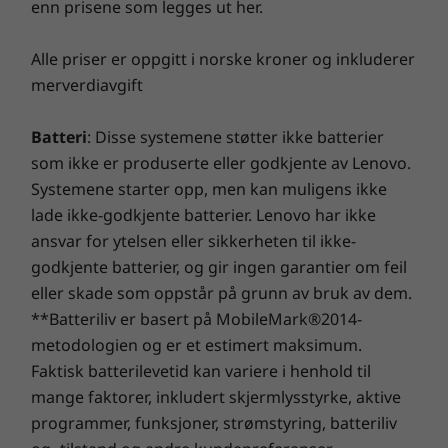
enn prisene som legges ut her.
Alle priser er oppgitt i norske kroner og inkluderer
Bygd og testet for pålitelighet
merverdiavgift
Vi har testet ThinkCentre PC-er i henhold til ti
militære spesifikasjoner og mer enn 200
Batteri
: Disse systemene støtter ikke batterier
kvalitetskontroller for å forsikre oss om at den
som ikke er produserte eller godkjente av Lenovo.
fungerer under ekstreme forhold. M70q har
Systemene starter opp, men kan muligens ikke
bevist at den tåler alle oppgaver den måtte få –
lade ikke-godkjente batterier. Lenovo har ikke
fra den arktiske villmarka til sandstormer i
ansvar for ytelsen eller sikkerheten til ikke-
ørkenen, fra ekstreme temperaturer til
godkjente batterier, og gir ingen garantier om feil
vibrasjoner og støt.
eller skade som oppstår på grunn av bruk av dem.
**Batteriliv er basert på MobileMark®2014-
Praktisk og konfigurerbar
metodologien og er et estimert maksimum.
M70q tilbyr ekstern start og støtter opptil tre
Faktisk batterilevetid kan variere i henhold til
uavhengige skjermer. Fire USB-porter, en med
mange faktorer, inkludert skjermlysstyrke, aktive
hurtigladingskapasitet, og en rekke andre
programmer, funksjoner, strømstyring, batteriliv
porter og alternativer for andre eksterne