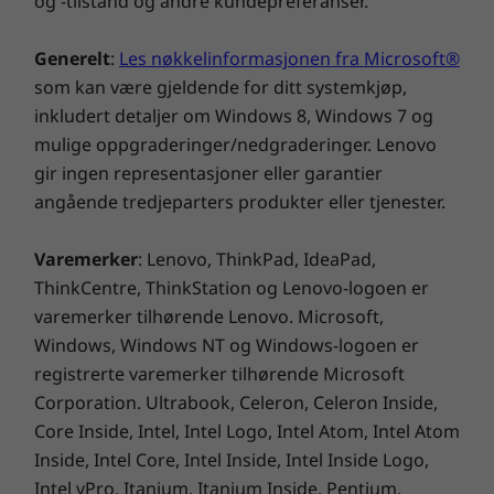
og -tilstand og andre kundepreferanser.
enheter. Sporene og tilleggene betyr at du kan
konfigurere den slik du vil, mens verktøyfri
Generelt
:
Les nøkkelinformasjonen fra Microsoft®
tilgang gjør det enkelt å utvide den slik at den
som kan være gjeldende for ditt systemkjøp,
kan vokse med bedriften.
inkludert detaljer om Windows 8, Windows 7 og
mulige oppgraderinger/nedgraderinger. Lenovo
gir ingen representasjoner eller garantier
angående tredjeparters produkter eller tjenester.
Varemerker
: Lenovo, ThinkPad, IdeaPad,
ThinkCentre, ThinkStation og Lenovo-logoen er
varemerker tilhørende Lenovo. Microsoft,
Windows, Windows NT og Windows-logoen er
registrerte varemerker tilhørende Microsoft
Corporation. Ultrabook, Celeron, Celeron Inside,
Core Inside, Intel, Intel Logo, Intel Atom, Intel Atom
Inside, Intel Core, Intel Inside, Intel Inside Logo,
Intel vPro, Itanium, Itanium Inside, Pentium,