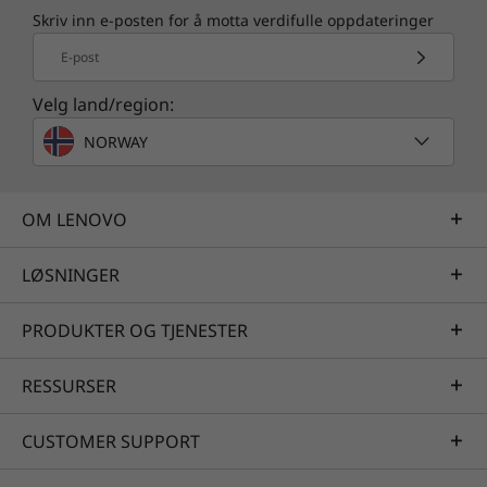
støyutslipp av TÜV Rheinland, og den effektive
Skriv inn e-posten for å motta verdifulle oppdateringer
adapteren sørger for lavt strømforbruk. Den
E-post
har også et støvskjold, for ekstra
miljøbeskyttelse og lengre levetid.
Velg land/region:
NORWAY
Skjerm selges separat.
OM LENOVO
LØSNINGER
PRODUKTER OG TJENESTER
RESSURSER
CUSTOMER SUPPORT