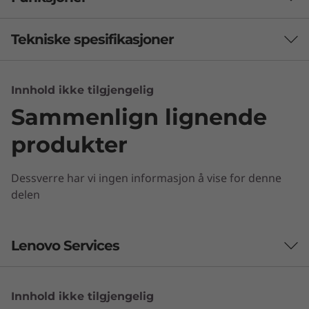
Tekniske spesifikasjoner
Ytelse
Innhold ikke tilgjengelig
Sammenlign lignende
Prosessor
Up to 10th Gen Intel® Core™ i9
produkter
Operativsystem
Dessverre har vi ingen informasjon å vise for denne
Up to Windows 10 Pro 64
delen
Totalt minne
Up to 2 DDR4 SODIMM 2933MHz
Lenovo Services
Storage
Balanserer størrelse og ytelse
2.5” HDD or PCIe add-on cards
Innhold ikke tilgjengelig
Lenovo Premier Support Plus
ThinkCentre M70q er en kraftmaskin på 1 l