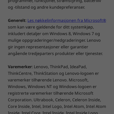
programmer, funksjoner, strømstyring, batteriliv
og -tilstand og andre kundepreferanser.
Porter/spor
USB-C (gen. 1) – hurtiglader (RC)
Generelt
:
Les nøkkelinformasjonen fra Microsoft®
USB 3.2 (gen. 2)
som kan være gjeldende for ditt systemkjøp,
4 x USB 3.2 (gen. 1)
inkludert detaljer om Windows 8, Windows 7 og
DisplayPort
mulige oppgraderinger/nedgraderinger. Lenovo
RJ-45
gir ingen representasjoner eller garantier
Kombinert port for hodetelefoner og mikrofon
angående tredjeparters produkter eller tjenester.
Tilbehør: Kortleser
Tilbehør: Seriell port
Varemerker
: Lenovo, ThinkPad, IdeaPad,
Grønne sertifiseringer
ThinkCentre, ThinkStation og Lenovo-logoen er
EPEAT™ Silver
varemerker tilhørende Lenovo. Microsoft,
®
Energy Star
8.0
Windows, Windows NT og Windows-logoen er
En bedre måte å jobbe på, selv
TCO 8.0
registrerte varemerker tilhørende Microsoft
hjemmefra
Oppfyller kravene i RoHS
Corporation. Ultrabook, Celeron, Celeron Inside,
65 % PCC
Selv om bærbare PC-er gir deg bærbarhet, kan
Core Inside, Intel, Intel Logo, Intel Atom, Intel Atom
ICE
fast skjerm og tastatur begrense visningen og
Inside, Intel Core, Intel Inside, Intel Inside Logo,