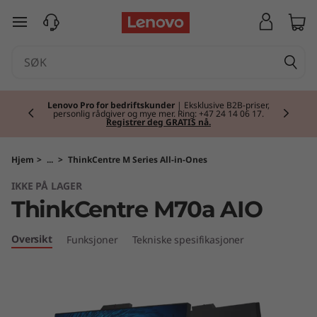
T
gå til hovedinnhold
h
i
Currently displaying item 2 of 2
n
Lenovo Pro for bedriftskunder
| Eksklusive B2B-priser,
personlig rådgiver og mye mer. Ring: +47 24 14 06 17.
Registrer deg GRATIS nå.
k
C
Hjem
>
...
>
ThinkCentre M Series All-in-Ones
IKKE PÅ LAGER
e
ThinkCentre M70a AIO
n
Oversikt
Funksjoner
Tekniske spesifikasjoner
t
r