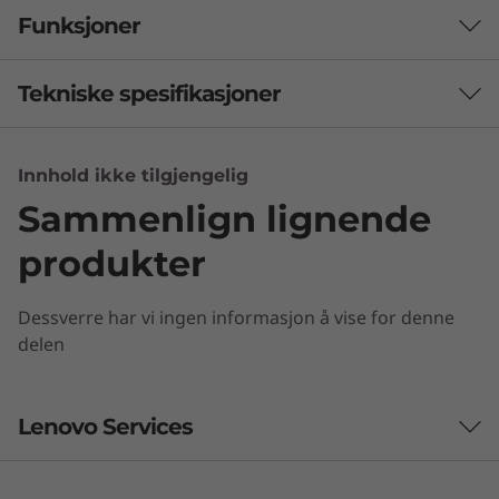
Funksjoner
Tekniske spesifikasjoner
Innhold ikke tilgjengelig
M.2-spor
Sammenlign lignende
For Wi-Fi
For PCIe SSD eller Optane
produkter
Dessverre har vi ingen informasjon å vise for denne
Interne brønner
delen
2 x 2,5” HDD (1 standard, 1 tilvalg for ODD-brønn)
Sikkerhet
Lenovo Services
ThinkShield-kompatibel
Leveres klar til bruk
dTPM 2.0 (Trusted Platform Module)
Innbruddsbryter