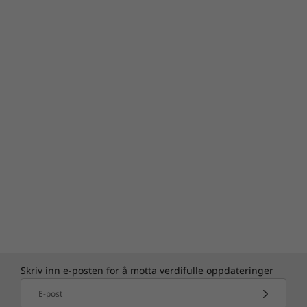
Ja
Kjøp denne PC-en og få en gratis
Optisk stasjon
oppgradering til Windows 11 når den er
Tilbehør: Tynn optisk stasjon
1
tilgjengelig.
Forhåndsinstallert programvare
1
Utrullingsplanen for oppgradering er under
®
Lenovo Vantage
ferdigstilling, og skal etter planen begynne
®
Microsoft
Office 365, kostnadsfri 30-dagers
sent i 2021 og fortsette til 2022. Spesifikke
prøveversjon
tidspunkter vil variere fra enhet til enhet.
Skype for Business
Enkelte funksjoner krever spesifikk
LinkedIn
maskinvare, se
Cortana 3.1 Premium
https://www.microsoft.com/windows/windows
-11-specifications.
Spesifikasjonene kan variere avhengig av region.
Skriv inn e-posten for å motta verdifulle oppdateringer
E-post