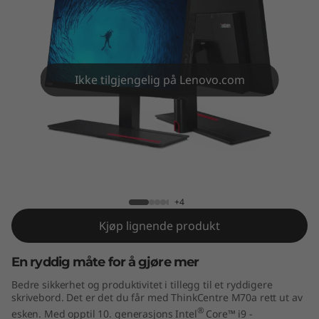
e
M
7
Ikke tilgjengelig på Lenovo.com
0
a
A
ThinkCentre M70a AIO
I
+4
O
Kjøp lignende produkt
En ryddig måte for å gjøre mer
Bedre sikkerhet og produktivitet i tillegg til et ryddigere
skrivebord. Det er det du får med ThinkCentre M70a rett ut av
®
esken. Med opptil 10. generasjons Intel
Core™ i9 -