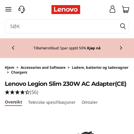
gå til hovedinnhold
Currently displaying item 1 of 3
Tilbehørstilbud: Spar opptil
50%
Kjøp nå
Hjem
>
Accessories and Software
>
Ladere, batterier og ladevogner
>
Chargers
Lenovo Legion Slim 230W AC Adapter(CE)
(56)
Oversikt
Tekniske spesifikasjoner
Omtaler