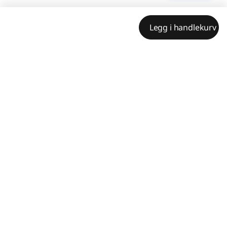
Legg i handlekurv
Betal innen 30 dager.
Maksimal ordreverdi 75 000 kr.