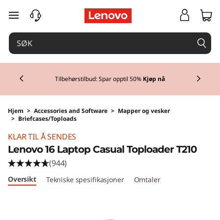
gå til hovedinnhold
Currently displaying item 1 of 3
Tilbehørstilbud: Spar opptil
50%
Kjøp nå
Hjem
>
Accessories and Software
>
Mapper og vesker
>
Briefcases/Toploads
KLAR TIL Å SENDES
Lenovo 16 Laptop Casual Toploader T210
(944)
Oversikt
Tekniske spesifikasjoner
Omtaler